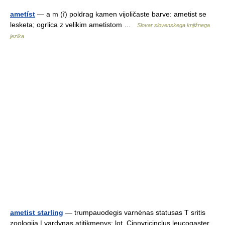
ametíst
— a m (ȋ) poldrag kamen vijoličaste barve: ametist se
lesketa; ogrlica z velikim ametistom …
Slovar slovenskega knjižnega
jezika
ametist starling
— trumpauodegis varnėnas statusas T sritis
zoologija | vardynas atitikmenys: lot. Cinnyricinclus leucogaster