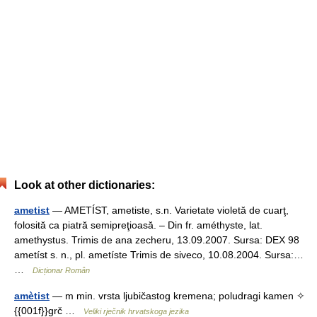
Look at other dictionaries:
ametist
— AMETÍST, ametiste, s.n. Varietate violetă de cuarţ,
folosită ca piatră semipreţioasă. – Din fr. améthyste, lat.
amethystus. Trimis de ana zecheru, 13.09.2007. Sursa: DEX 98
ametíst s. n., pl. ametíste Trimis de siveco, 10.08.2004. Sursa:…
…
Dicționar Român
amètist
— m min. vrsta ljubičastog kremena; poludragi kamen ✧
{{001f}}grč …
Veliki rječnik hrvatskoga jezika