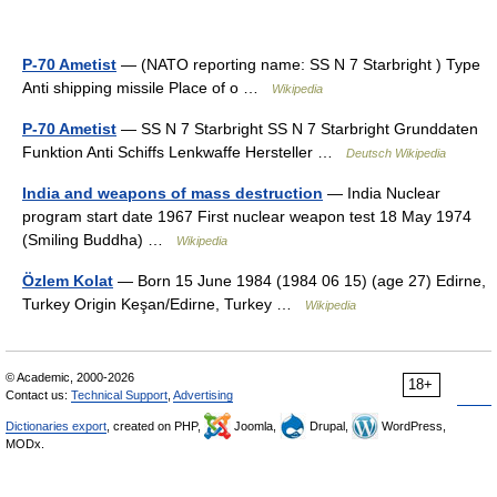
P-70 Ametist
— (NATO reporting name: SS N 7 Starbright ) Type
Anti shipping missile Place of o …
Wikipedia
P-70 Ametist
— SS N 7 Starbright SS N 7 Starbright Grunddaten
Funktion Anti Schiffs Lenkwaffe Hersteller …
Deutsch Wikipedia
India and weapons of mass destruction
— India Nuclear
program start date 1967 First nuclear weapon test 18 May 1974
(Smiling Buddha) …
Wikipedia
Özlem Kolat
— Born 15 June 1984 (1984 06 15) (age 27) Edirne,
Turkey Origin Keşan/Edirne, Turkey …
Wikipedia
© Academic, 2000-2026
18+
Contact us:
Technical Support
,
Advertising
Dictionaries export
, created on PHP,
Joomla,
Drupal,
WordPress,
MODx.