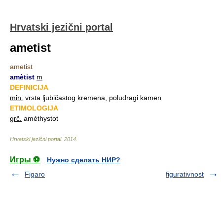
Hrvatski jezični portal
ametist
ametist
amètist
m
DEFINICIJA
min.
vrsta ljubičastog kremena, poludragi kamen
ETIMOLOGIJA
grč.
améthystot
Hrvatski jezični portal
.
2014
.
Игры ⚽
Нужно сделать НИР?
Figaro
figurativnost