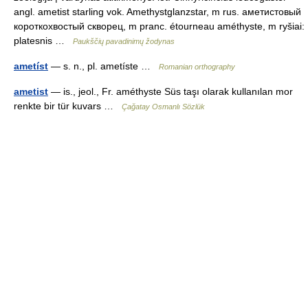
angl. ametist starling vok. Amethystglanzstar, m rus. аметистовый
короткохвостый скворец, m pranc. étourneau améthyste, m ryšiai:
platesnis …
Paukščių pavadinimų žodynas
ametíst
— s. n., pl. ametíste …
Romanian orthography
ametist
— is., jeol., Fr. améthyste Süs taşı olarak kullanılan mor
renkte bir tür kuvars …
Çağatay Osmanlı Sözlük