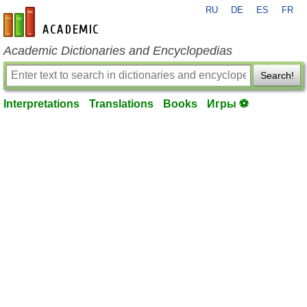
RU
DE
ES
FR
en-academic.com
Academic Dictionaries and Encyclopedias
Search!
Interpretations
Translations
Books
Игры ⚽