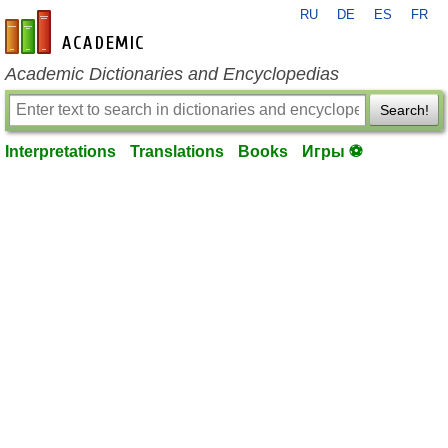
RU
DE
ES
FR
en-academic.com
Academic Dictionaries and Encyclopedias
Search!
Interpretations
Translations
Books
Игры ⚽