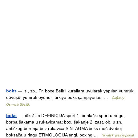
boks
— is., sp., Fr. boxe Belirli kurallara uyularak yapılan yumruk
dövüşü, yumruk oyunu Türkiye boks şampiyonası …
Çağatay
Osmanlı Sözlük
boks
— bȍks1 m DEFINICIJA sport 1. borilački sport u ringu,
borba šakama u rukavicama; box, šakanje 2. zast. ob. u zn.
antičkog borenja bez rukavica SINTAGMA boks meč dvoboj
boksača u ringu ETIMOLOGIJA engl. boxing …
Hrvatski jezični portal