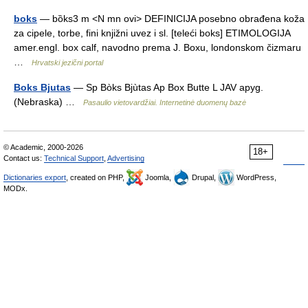
boks
— bȍks3 m <N mn ovi> DEFINICIJA posebno obrađena koža
za cipele, torbe, fini knjižni uvez i sl. [teleći boks] ETIMOLOGIJA
amer.engl. box calf, navodno prema J. Boxu, londonskom čizmaru
…
Hrvatski jezični portal
Boks Bjutas
— Sp Bòks Bjùtas Ap Box Butte L JAV apyg.
(Nebraska) …
Pasaulio vietovardžiai. Internetinė duomenų bazė
© Academic, 2000-2026
18+
Contact us:
Technical Support
,
Advertising
Dictionaries export
, created on PHP,
Joomla,
Drupal,
WordPress,
MODx.