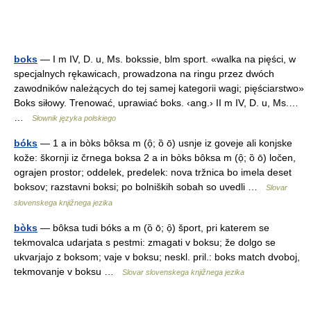
boks
— I m IV, D. u, Ms. bokssie, blm sport. «walka na pięści, w
specjalnych rękawicach, prowadzona na ringu przez dwóch
zawodników należących do tej samej kategorii wagi; pięściarstwo»
Boks siłowy. Trenować, uprawiać boks. ‹ang.› II m IV, D. u, Ms.…
…
Słownik języka polskiego
bóks
— 1 a in bòks bôksa m (ọ̑; ȍ ō) usnje iz goveje ali konjske
kože: škornji iz črnega boksa 2 a in bòks bôksa m (ọ̑; ȍ ō) ločen,
ograjen prostor; oddelek, predelek: nova tržnica bo imela deset
boksov; razstavni boksi; po bolniških sobah so uvedli …
Slovar
slovenskega knjižnega jezika
bòks
— bôksa tudi bóks a m (ȍ ō; ọ̑) šport, pri katerem se
tekmovalca udarjata s pestmi: zmagati v boksu; že dolgo se
ukvarjajo z boksom; vaje v boksu; neskl. pril.: boks match dvoboj,
tekmovanje v boksu …
Slovar slovenskega knjižnega jezika