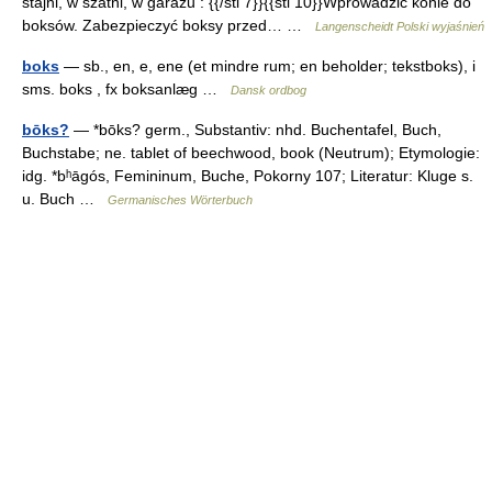
stajni, w szatni, w garażu : {{/stl 7}}{{stl 10}}Wprowadzić konie do
boksów. Zabezpieczyć boksy przed… …
Langenscheidt Polski wyjaśnień
boks
— sb., en, e, ene (et mindre rum; en beholder; tekstboks), i
sms. boks , fx boksanlæg …
Dansk ordbog
bōks?
— *bōks? germ., Substantiv: nhd. Buchentafel, Buch,
Buchstabe; ne. tablet of beechwood, book (Neutrum); Etymologie:
idg. *bʰāgós, Femininum, Buche, Pokorny 107; Literatur: Kluge s.
u. Buch …
Germanisches Wörterbuch