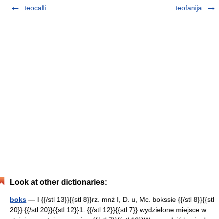
teocalli
teofanija
Look at other dictionaries:
boks
— I {{/stl 13}}{{stl 8}}rz. mnż I, D. u, Mc. bokssie {{/stl 8}}{{stl
20}} {{/stl 20}}{{stl 12}}1. {{/stl 12}}{{stl 7}} wydzielone miejsce w