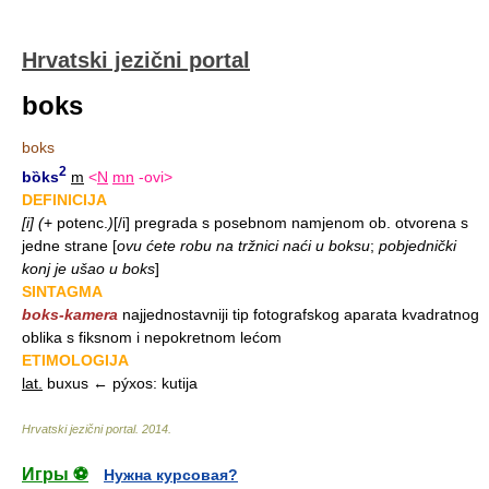
Hrvatski jezični portal
boks
boks
2
bȍks
m
<
N
mn
-ovi>
DEFINICIJA
[i] (
+ potenc.
)
[/i] pregrada s posebnom namjenom ob. otvorena s
jedne strane
[
ovu ćete robu na tržnici naći u boksu
;
pobjednički
konj je ušao u boks
]
SINTAGMA
boks-kamera
najjednostavniji tip fotografskog aparata kvadratnog
oblika s fiksnom i nepokretnom lećom
ETIMOLOGIJA
lat.
buxus ← pýxos: kutija
Hrvatski jezični portal
.
2014
.
Игры ⚽
Нужна курсовая?