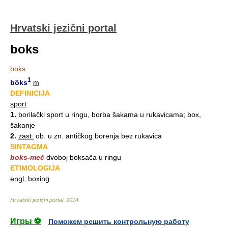
Hrvatski jezični portal
boks
boks
1
bȍks
m
DEFINICIJA
sport
1.
borilački sport u ringu, borba šakama u rukavicama; box,
šakanje
2.
zast.
ob. u zn. antičkog borenja bez rukavica
SINTAGMA
boks-meč
dvoboj boksača u ringu
ETIMOLOGIJA
engl.
boxing
Hrvatski jezični portal
.
2014
.
Игры ⚽
Поможем решить контрольную работу