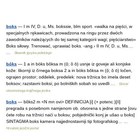
boks
— I m IV, D. u, Ms. bokssie, blm sport. «walka na pięści, w
specjalnych rękawicach, prowadzona na ringu przez dwóch
zawodników należących do tej samej kategorii wagi; pięściarstwo»
Boks siłowy. Trenować, uprawiać boks. ‹ang.› II m IV, D. u, Ms.…
…
Słownik języka polskiego
bóks
— 1 a in bòks bôksa m (ọ̑; ȍ ō) usnje iz goveje ali konjske
kože: škornji iz črnega boksa 2 a in bòks bôksa m (ọ̑; ȍ ō) ločen,
ograjen prostor; oddelek, predelek: nova tržnica bo imela deset
boksov; razstavni boksi; po bolniških sobah so uvedli …
Slovar
slovenskega knjižnega jezika
boks
— bȍks2 m <N mn ovi> DEFINICIJA [i] (+ potenc.)[/i]
pregrada s posebnom namjenom ob. otvorena s jedne strane [ovu
ćete robu na tržnici naći u boksu; pobjednički konj je ušao u boks]
SINTAGMA boks kamera najjednostavniji tip fotografskog… …
Hrvatski jezični portal