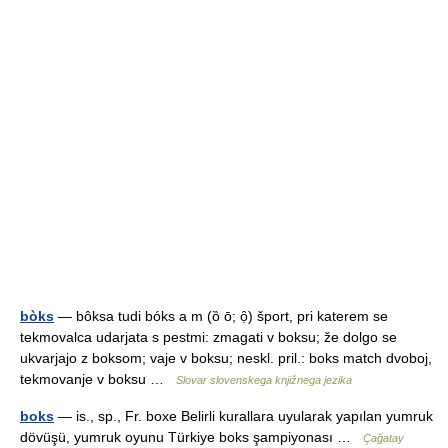
bòks
— bôksa tudi bóks a m (ȍ ō; ọ̑) šport, pri katerem se
tekmovalca udarjata s pestmi: zmagati v boksu; že dolgo se
ukvarjajo z boksom; vaje v boksu; neskl. pril.: boks match dvoboj,
tekmovanje v boksu …
Slovar slovenskega knjižnega jezika
boks
— is., sp., Fr. boxe Belirli kurallara uyularak yapılan yumruk
dövüşü, yumruk oyunu Türkiye boks şampiyonası …
Çağatay