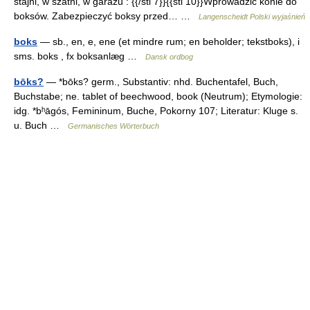
stajni, w szatni, w garażu : {{/stl 7}}{{stl 10}}Wprowadzić konie do
boksów. Zabezpieczyć boksy przed… …
Langenscheidt Polski wyjaśnień
boks
— sb., en, e, ene (et mindre rum; en beholder; tekstboks), i
sms. boks , fx boksanlæg …
Dansk ordbog
bōks?
— *bōks? germ., Substantiv: nhd. Buchentafel, Buch,
Buchstabe; ne. tablet of beechwood, book (Neutrum); Etymologie:
idg. *bʰāgós, Femininum, Buche, Pokorny 107; Literatur: Kluge s.
u. Buch …
Germanisches Wörterbuch