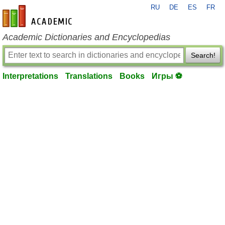
RU
DE
ES
FR
en-academic.com
Academic Dictionaries and Encyclopedias
Search!
Interpretations
Translations
Books
Игры ⚽