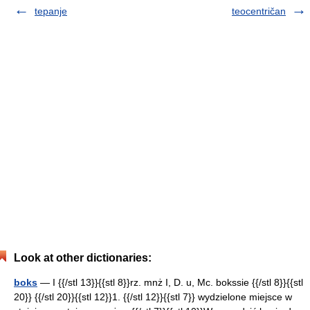
tepanje
teocentričan
Look at other dictionaries:
boks
— I {{/stl 13}}{{stl 8}}rz. mnż I, D. u, Mc. bokssie {{/stl 8}}{{stl
20}} {{/stl 20}}{{stl 12}}1. {{/stl 12}}{{stl 7}} wydzielone miejsce w