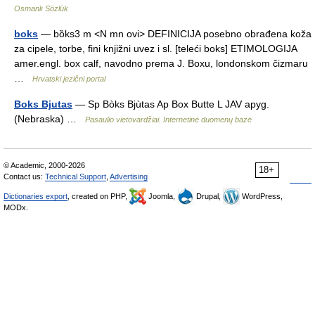
Osmanlı Sözlük
boks
— bȍks3 m <N mn ovi> DEFINICIJA posebno obrađena koža
za cipele, torbe, fini knjižni uvez i sl. [teleći boks] ETIMOLOGIJA
amer.engl. box calf, navodno prema J. Boxu, londonskom čizmaru
…
Hrvatski jezični portal
Boks Bjutas
— Sp Bòks Bjùtas Ap Box Butte L JAV apyg.
(Nebraska) …
Pasaulio vietovardžiai. Internetinė duomenų bazė
© Academic, 2000-2026
18+
Contact us:
Technical Support
,
Advertising
Dictionaries export
, created on PHP,
Joomla,
Drupal,
WordPress,
MODx.