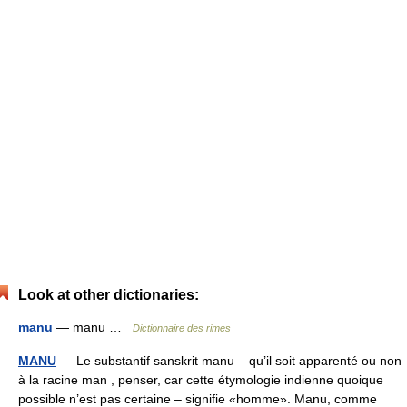
Look at other dictionaries:
manu
— manu …
Dictionnaire des rimes
MANU
— Le substantif sanskrit manu – qu’il soit apparenté ou non
à la racine man , penser, car cette étymologie indienne quoique
possible n’est pas certaine – signifie «homme». Manu, comme