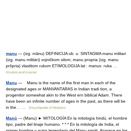
manu
— (izg. mȁnu) DEFINICIJA ob. u: SINTAGMA manu militari
(izg. manu militári) vojničkom silom; manu propria (izg. manu
prȍpria) vlastitom rukom ETIMOLOGIJA lat.: manus: ruka …
Hrvatski jezični portal
Manu
— Manu is the name of the first man in each of the
designated ages or MANVANTARAS in Indian tradi tion, a
progenitor somewhat akin to the West ern biblical Adam. There
have been an infinite number of ages in the past, as there will be
in the… …
Encyclopedia of Hinduism
Manú
— (Manu) ► MITOLOGÍA En la mitología hindú, el hombre
tipo, padre del linaje humano. * * * En la mitología de India, el
primer hombre y autor legendario del Manu smriti. Aparece en los