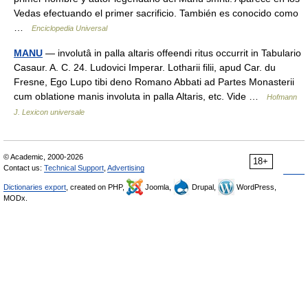
Vedas efectuando el primer sacrificio. También es conocido como
…
Enciclopedia Universal
MANU
— involutâ in palla altaris offeendi ritus occurrit in Tabulario
Casaur. A. C. 24. Ludovici Imperar. Lotharii filii, apud Car. du
Fresne, Ego Lupo tibi deno Romano Abbati ad Partes Monasterii
cum oblatione manis involuta in palla Altaris, etc. Vide …
Hofmann
J. Lexicon universale
© Academic, 2000-2026
18+
Contact us:
Technical Support
,
Advertising
Dictionaries export
, created on PHP,
Joomla,
Drupal,
WordPress,
MODx.