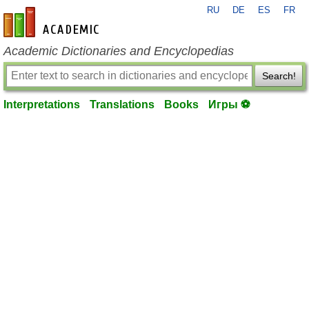
RU
DE
ES
FR
en-academic.com
Academic Dictionaries and Encyclopedias
Search!
Interpretations
Translations
Books
Игры ⚽