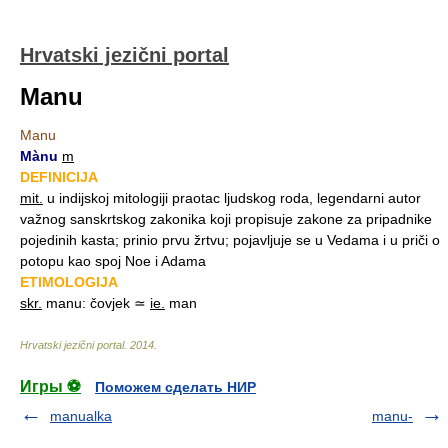
Hrvatski jezični portal
Manu
Manu
Mànu
m
DEFINICIJA
mit.
u indijskoj mitologiji praotac ljudskog roda, legendarni autor
važnog sanskrtskog zakonika koji propisuje zakone za pripadnike
pojedinih kasta; prinio prvu žrtvu; pojavljuje se u Vedama i u priči o
potopu kao spoj Noe i Adama
ETIMOLOGIJA
skr.
manu: čovjek ≃
ie.
man
Hrvatski jezični portal
.
2014
.
Игры ⚽
Поможем сделать НИР
manualka
manu-