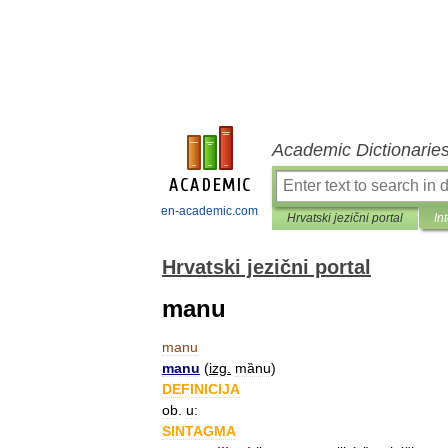
Academic Dictionarie
en-academic.com
Hrvatski jezični portal
In
Hrvatski jezični portal
manu
manu
manu
(
izg
.
mȁnu
)
DEFINICIJA
ob
.
u:
SINTAGMA