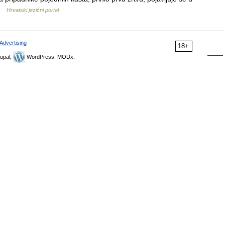
 …
Hrvatski jezični portal
Advertising
18+
upal,
WordPress, MODx.