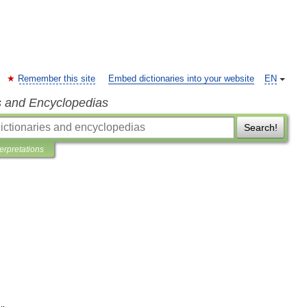
Remember this site
Embed dictionaries into your website
EN
s and Encyclopedias
Search!
terpretations