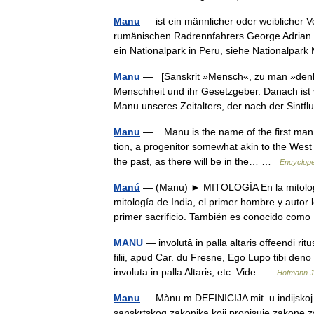
Manu
— ist ein männlicher oder weiblicher
rumänischen Radrennfahrers George Adrian 
ein Nationalpark in Peru, siehe Nationalpa
Manu
— [Sanskrit »Mensch«, zu man »denke
Menschheit und ihr Gesetzgeber. Danach ist 
Manu unseres Zeitalters, der nach der Sint
Manu
— Manu is the name of the first man 
tion, a progenitor somewhat akin to the West
the past, as there will be in the… …
Encyclope
Manú
— (Manu) ► MITOLOGÍA En la mitología 
mitología de India, el primer hombre y autor
primer sacrificio. También es conocido co
MANU
— involutâ in palla altaris offeendi rit
filii, apud Car. du Fresne, Ego Lupo tibi de
involuta in palla Altaris, etc. Vide …
Hofmann J.
Manu
— Mànu m DEFINICIJA mit. u indijskoj m
sanskrtskog zakonika koji propisuje zakone za 