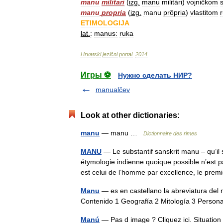
manu
militari
(
izg
.
manu
militári
)
vojničkom
manu
propria
(
izg
.
manu
prȍpria
)
vlastitom
ETIMOLOGIJA
lat
.
:
manus:
ruka
Hrvatski
jezični
portal
.
2014
.
Игры ⚽
Нужно сделать НИР?
manualčev
Look at other dictionaries:
manu
— manu …
Dictionnaire des rimes
MANU
— Le substantif sanskrit manu – qu’il 
étymologie indienne quoique possible n’est
est celui de l’homme par excellence, le pr
Manu
— es en castellano la abreviatura del
Contenido 1 Geografía 2 Mitología 3 Pers
Manú
— Pas d image ? Cliquez ici. Situatio