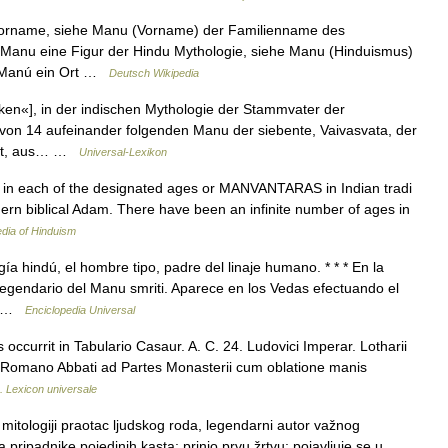
 Vorname, siehe Manu (Vorname) der Familienname des
Manu eine Figur der Hindu Mythologie, siehe Manu (Hinduismus)
rk Manú ein Ort …
Deutsch Wikipedia
n«], in der indischen Mythologie der Stammvater der
von 14 aufeinander folgenden Manu der siebente, Vaivasvata, der
flut, aus… …
Universal-Lexikon
in each of the designated ages or MANVANTARAS in Indian tradi
 ern biblical Adam. There have been an infinite number of ages in
dia of Hinduism
hindú, el hombre tipo, padre del linaje humano. * * * En la
 legendario del Manu smriti. Aparece en los Vedas efectuando el
mo …
Enciclopedia Universal
us occurrit in Tabulario Casaur. A. C. 24. Ludovici Imperar. Lotharii
no Romano Abbati ad Partes Monasterii cum oblatione manis
 Lexicon universale
itologiji praotac ljudskog roda, legendarni autor važnog
pripadnike pojedinih kasta; prinio prvu žrtvu; pojavljuje se u