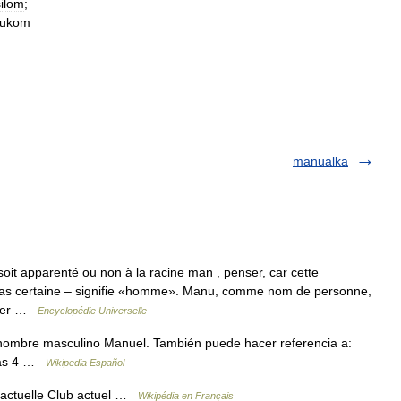
silom
;
rukom
manualka
soit apparenté ou non à la racine man , penser, car cette
 pas certaine – signifie «homme». Manu, comme nom de personne,
emier …
Encyclopédie Universelle
 nombre masculino Manuel. También puede hacer referencia a:
onas 4 …
Wikipedia Español
n actuelle Club actuel …
Wikipédia en Français