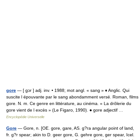
gore
— [ gɔr ] adj. inv. • 1988; mot angl. « sang » ♦ Anglic. Qui
suscite l épouvante par le sang abondamment versé. Roman, films
gore. N. m. Ce genre en littérature, au cinéma. « La drôlerie du
gore vient de l excès » (Le Figaro, 1990). ● gore adjectif …
Encyclopédie Universelle
Gore
— Gore, n. [OE. gore, gare, AS. g?ra angular point of land,
fr. g?r spear; akin to D. geer gore, G. gehre gore, ger spear, Icel.