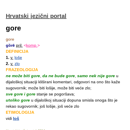
Hrvatski jezični portal
gore
gore
gȍrē
pril.
<
komp.
>
DEFINICIJA
1.
v.
loše
2.
v.
zlo
FRAZEOLOGIJA
ne može biti gore
,
da ne bude gore
,
samo nek nije gore
u
dijaloškoj situaciji kliširani komentari, odgovori na ono što kaže
sugovornik; može biti lošije, može biti veće zlo;
sve gore i gore
stanje se pogoršava;
utoliko gore
u dijaloškoj situaciji dopuna smisla onoga što je
rekao sugovornik; još lošije, još veće zlo
ETIMOLOGIJA
vidi
loš