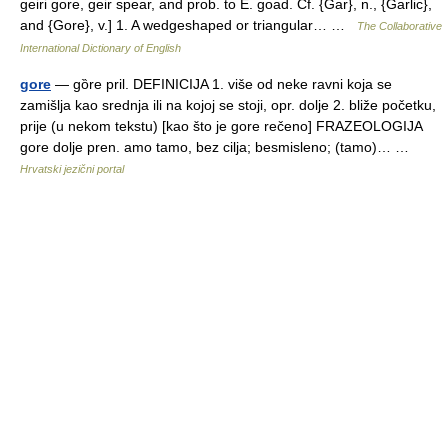
geiri gore, geir spear, and prob. to E. goad. Cf. {Gar}, n., {Garlic},
and {Gore}, v.] 1. A wedgeshaped or triangular… …
The Collaborative
International Dictionary of English
gore
— gȍre pril. DEFINICIJA 1. više od neke ravni koja se
zamišlja kao srednja ili na kojoj se stoji, opr. dolje 2. bliže početku,
prije (u nekom tekstu) [kao što je gore rečeno] FRAZEOLOGIJA
gore dolje pren. amo tamo, bez cilja; besmisleno; (tamo)… …
Hrvatski jezični portal