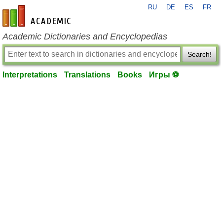
RU
DE
ES
FR
en-academic.com
Academic Dictionaries and Encyclopedias
Search!
Interpretations
Translations
Books
Игры ⚽