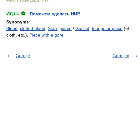
Hrvatski jezični portal
.
2014
.
Игры ⚽
Поможем сделать НИР
Synonyms
:
Blood
,
clotted blood
,
Stab
,
pierce
/
Gusset
,
triangular piece
(of
cloth, etc.),
Piece with a gore
Gordije
Gordijev