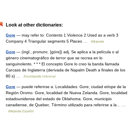
Look at other dictionaries:
Gore
— may refer to: Contents 1 Violence 2 Used as a verb 3
Company 4 Triangular segments 5 Places …
Wikipedia
Gore
— (ingl.; pronunc. [góre]) adj. Se aplica a la película o al
género cinematográfico de terror que se recrea en lo
sanguinolento. * * * El concepto Gore lo creo la banda llamada
Carcass de Inglaterra (derivada de Napalm Death a finales de los
80 s) …
Enciclopedia Universal
Gore
— puede referirse a: Localidades: Gore, ciudad etíope de la
Región Oromo. Gore, localidad de Nueva Zelanda. Gore, localidad
estadounidense del estado de Oklahoma. Gore, municipio
canadiense, de Quebec. Término utilizado para referirse a la… …
Wikipedia Español