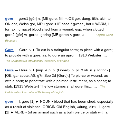
gore
— gore1 [gôr] n. [ME gore, filth < OE gor, dung, filth, akin to
ON gor, Welsh gor, MDu gore < IE base * gwher , hot > WARM, L
fornax, furnace] blood shed from a wound, esp. when clotted
gore2 [gôr] vt. gored, goring [ME goren < gore, a… …
English World
dictionary
Gore
— Gore, v. t. To cut in a traingular form; to piece with a gore;
to provide with a gore; as, to gore an apron. [1913 Webster] …
The Collaborative International Dictionary of English
Gore
— Gore, v. t. [imp. & p. p. {Gored}; p. pr. & vb. n. {Goring}.]
[OE. gar spear, AS. g?r. See 2d {Gore}.] To pierce or wound, as
with a horn; to penetrate with a pointed instrument, as a spear; to
stab. [1913 Webster] The low stumps shall gore His… …
The
Collaborative International Dictionary of English
gore
— Ⅰ. gore [1] ► NOUN ▪ blood that has been shed, especially
as a result of violence. ORIGIN Old English, «dung, dirt». Ⅱ. gore
[2] ► VERB ▪ (of an animal such as a bull) pierce or stab with a