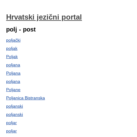
Hrvatski jezični portal
polj - post
poljački
poljak
Poljak
poljana
Poljana
poljana
Poljane
Poljanica Bistranska
poljanski
poljanski
poljar
poljar