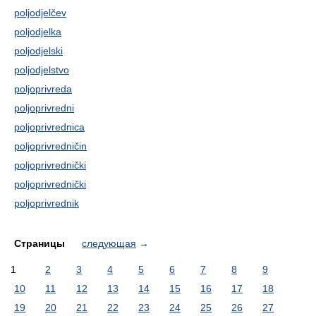
poljodjelčev
poljodjelka
poljodjelski
poljodjelstvo
poljoprivreda
poljoprivredni
poljoprivrednica
poljoprivredničin
poljoprivrednički
poljoprivrednički
poljoprivrednik
Страницы
следующая
→
1
2
3
4
5
6
7
8
9
10
11
12
13
14
15
16
17
18
19
20
21
22
23
24
25
26
27