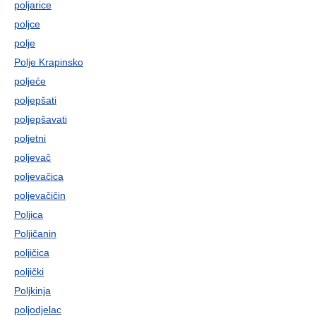
poljarice
poljce
polje
Polje Krapinsko
poljeće
poljepšati
poljepšavati
poljetni
poljevač
poljevačica
poljevačičin
Poljica
Poljičanin
poljičica
poljički
Poljkinja
poljodjelac