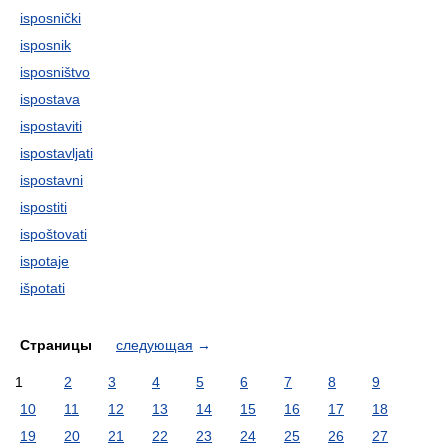
isposnički
isposnik
isposništvo
ispostava
ispostaviti
ispostavljati
ispostavni
ispostiti
ispoštovati
ispotaje
išpotati
Страницы
следующая
→
1
2
3
4
5
6
7
8
9
10
11
12
13
14
15
16
17
18
19
20
21
22
23
24
25
26
27