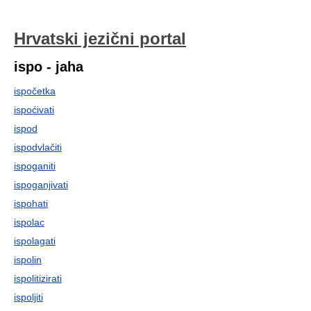
Hrvatski jezični portal
ispo - jaha
ispočetka
ispoćivati
ispod
ispodvlačiti
ispoganiti
ispoganjivati
ispohati
ispolac
ispolagati
ispolin
ispolitizirati
ispoljiti