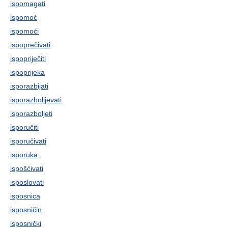
ispomagati
ispomoć
ispomoći
ispoprečivati
ispopriječiti
ispoprijeka
isporazbijati
isporazbolijevati
isporazboljeti
isporučiti
isporučivati
isporuka
ispošćivati
isposlovati
isposnica
isposničin
isposnički