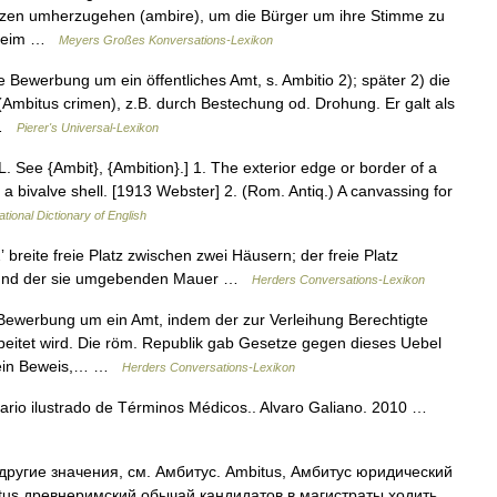
tzen umherzugehen (ambire), um die Bürger um ihre Stimme zu
e beim …
Meyers Großes Konversations-Lexikon
die Bewerbung um ein öffentliches Amt, s. Ambitio 2); später 2) die
mbitus crimen), z.B. durch Bestechung od. Drohung. Er galt als
 …
Pierer's Universal-Lexikon
[L. See {Ambit}, {Ambition}.] 1. The exterior edge or border of a
of a bivalve shell. [1913 Webster] 2. (Rom. Antiq.) A canvassing for
ational Dictionary of English
breite freie Platz zwischen zwei Häusern; der freie Platz
 und der sie umgebenden Mauer …
Herders Conversations-Lexikon
ewerbung um ein Amt, indem der zur Verleihung Berechtigte
eitet wird. Die röm. Republik gab Gesetze gegen dieses Uebel
, ein Beweis,… …
Herders Conversations-Lexikon
nario ilustrado de Términos Médicos.. Alvaro Galiano. 2010 …
другие значения, см. Амбитус. Ambitus, Амбитус юридический
tus древнеримский обычай кандидатов в магистраты ходить