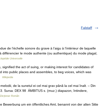
Falstaff
e de l’échelle sonore du grave à l’aigu à l’intérieur de laquelle
 à différencier le mode authente (ou authentique) du mode plagal,
lopédie Universelle
gnified the act of suing, or making interest for candidates of
nd into public places and assembles, to beg voices, which was
 …
Wikipedia
lodii, de la sunetul ei cel mai grav până la cel mai înalt. – Din
003. Sursa: DEX 98 ÁMBITUS s. (muz.) diapazon, întindere,
Dicționar Român
e Bewerbung um ein öffentliches Amt, benannt von der alten Sitte