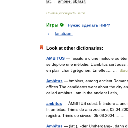
lat
.
←
ambire:
obilaziti
Hrvatski
jezični
portal
.
2014
.
Игры ⚽
Нужно сделать НИР?
fanatizam
Look at other dictionaries:
AMBITUS
— Tessiture d’une mélodie ou étendu
se déploie une mélodie. L’ambitus sert aussi
en plain chant grégorien. En effet,… …
Encyc
Ambitus
— Ambitus, among ancient Romans, si
offices.The candidates went about the city a
called ambitus ; am in the ancient Latin,…
ambitus
— ÁMBITUS subst. Întindere a unei me
fr. ambitus. Trimis de ana zecheru, 03.04.2
registru. Trimis de siveco, 05.08.2004.… …
Ambĭtus
— (lat.), »der Umhergang«, dann di