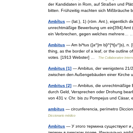
der Kandidaten in Rom, auf Straßen und Plä
bitten. Frühzeitig machten sich Mißbräuch
Ambĭtus
— (lat.), 1) (röm. Ant.), eigentlich 
unrechtmäßige Bewerbung um ein[394] Amt (A
ein Verbrechen, gegen welches mehrere…
Ambitus
— Am bi*tus ([a^]m b[i^]*t[u^]s), n. 
thing, as the border of a leaf, or the outline 
votes. [1913 Webster] …
The Collaborative Intern
Ambitus [1]
— Ambitus, der wenigstens 21/2ʼ 
zwischen den Außengebäuden einer Kirche
Ambitus [2]
— Ambitus, die unrechtmäßige B
durch Geld, Versprechen oder Drohung bearb
von 431 v. Chr. bis zu Pompejus und Cäsar
ambitus
— circunferencia, perímetro Diccio
Diccionario médico
Ambitus
— У этого термина существуют и 
термин в римском праве. Изначально ambi