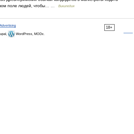
овом поле людей, чтобы… …
Википедия
Advertising
18+
upal,
WordPress, MODx.