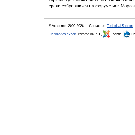
среди собравшихся на форуме или Марс
© Academic, 2000-2026
Contact us:
Technical Support
,
Dictionaries export
, created on PHP,
Joomla,
Dr