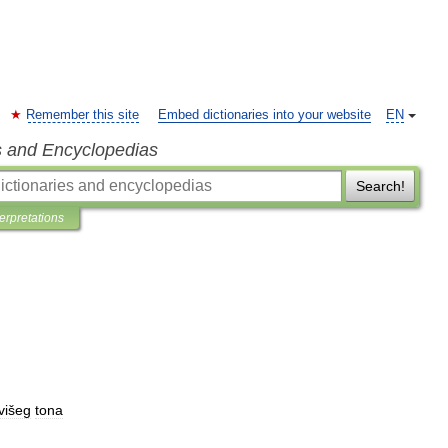
Remember this site
Embed dictionaries into your website
EN
s and Encyclopedias
Search!
terpretations
višeg
tona