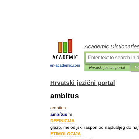
Academic Dictionarie
en-academic.com
Hrvatski jezični portal
In
Hrvatski jezični portal
ambitus
ambitus
ambítus
m
DEFINICIJA
glazb
.
melodijski
raspon
od
najdubljeg
do
naj
ETIMOLOGIJA