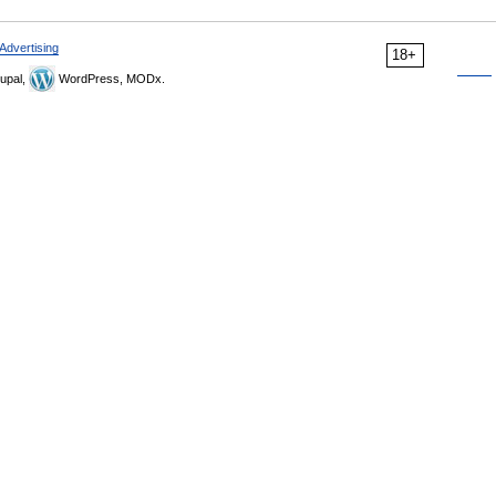
Advertising
18+
upal,
WordPress, MODx.