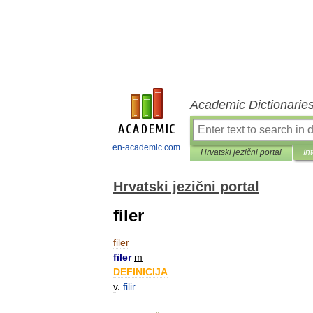
Academic Dictionarie
en-academic.com
Hrvatski jezični portal
In
Hrvatski jezični portal
filer
filer
fȉler
m
DEFINICIJA
v
.
filir