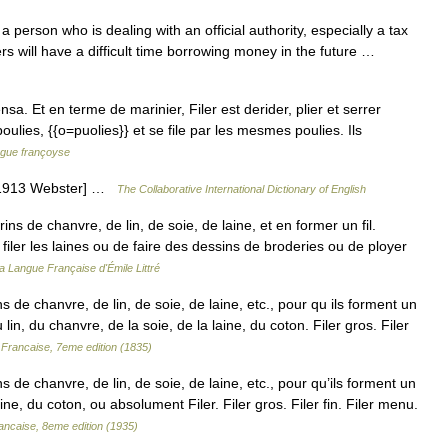
person who is dealing with an official authority, especially a tax
lers will have a difficult time borrowing money in the future …
a. Et en terme de marinier, Filer est derider, plier et serrer
oulies, {{o=puolies}} et se file par les mesmes poulies. Ils
ngue françoyse
. [1913 Webster] …
The Collaborative International Dictionary of English
ns de chanvre, de lin, de soie, de laine, et en former un fil.
iler les laines ou de faire des dessins de broderies ou de ployer
la Langue Française d'Émile Littré
 de chanvre, de lin, de soie, de laine, etc., pour qu ils forment un
lin, du chanvre, de la soie, de la laine, du coton. Filer gros. Filer
 Francaise, 7eme edition (1835)
 de chanvre, de lin, de soie, de laine, etc., pour qu’ils forment un
laine, du coton, ou absolument Filer. Filer gros. Filer fin. Filer menu.
ancaise, 8eme edition (1935)