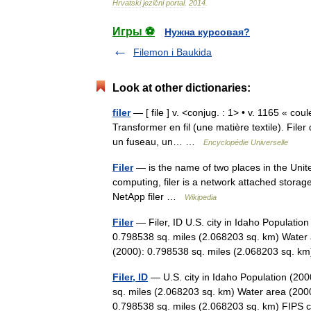
Hrvatski
jezični
portal
.
2014
.
Игры ⚽
Нужна курсовая?
Filemon i Baukida
Look at other dictionaries:
filer
— [ file ] v. <conjug. : 1> • v. 1165 « couler
Transformer en fil (une matière textile). Filer 
un fuseau, un… …
Encyclopédie Universelle
Filer
— is the name of two places in the Unite
computing, filer is a network attached storage
NetApp filer …
Wikipedia
Filer
— Filer, ID U.S. city in Idaho Populati
0.798538 sq. miles (2.068203 sq. km) Water 
(2000): 0.798538 sq. miles (2.068203 sq.
Filer, ID
— U.S. city in Idaho Population (20
sq. miles (2.068203 sq. km) Water area (2000
0.798538 sq. miles (2.068203 sq. km) FIP