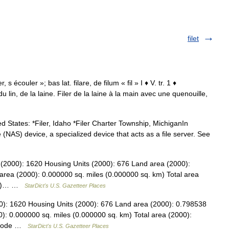
filet
, s écouler »; bas lat. filare, de filum « fil » I ♦ V. tr. 1 ♦
du lin, de la laine. Filer de la laine à la main avec une quenouille,
d States: *Filer, Idaho *Filer Charter Township, MichiganIn
 (NAS) device, a specialized device that acts as a file server. See
on (2000): 1620 Housing Units (2000): 676 Land area (2000):
area (2000): 0.000000 sq. miles (0.000000 sq. km) Total area
 km)… …
StarDict's U.S. Gazetteer Places
00): 1620 Housing Units (2000): 676 Land area (2000): 0.798538
): 0.000000 sq. miles (0.000000 sq. km) Total area (2000):
S code …
StarDict's U.S. Gazetteer Places