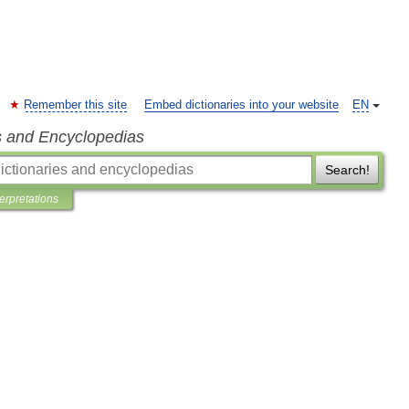
Remember this site
Embed dictionaries into your website
EN
s and Encyclopedias
Search!
terpretations