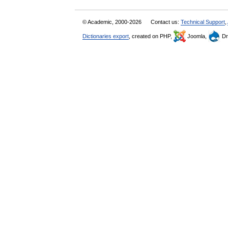
© Academic, 2000-2026
Contact us:
Technical Support
,
Dictionaries export
, created on PHP,
Joomla,
Dr