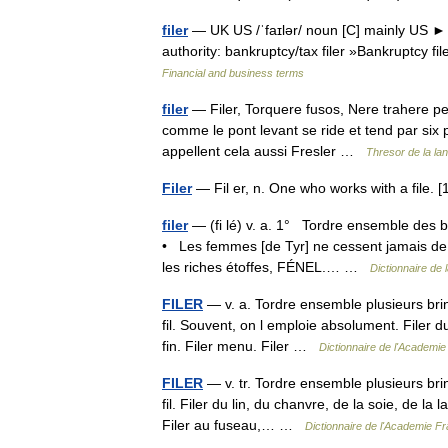
filer
— UK US /ˈfaɪlər/ noun [C] mainly US ► a 
authority: bankruptcy/tax filer »Bankruptcy fi
Financial and business terms
filer
— Filer, Torquere fusos, Nere trahere pens
comme le pont levant se ride et tend par six p
appellent cela aussi Fresler …
Thresor de la la
Filer
— Fil er, n. One who works with a file
filer
— (fi lé) v. a. 1° Tordre ensemble des bri
• Les femmes [de Tyr] ne cessent jamais de f
les riches étoffes, FÉNEL.… …
Dictionnaire de 
FILER
— v. a. Tordre ensemble plusieurs brins
fil. Souvent, on l emploie absolument. Filer du 
fin. Filer menu. Filer …
Dictionnaire de l'Academie
FILER
— v. tr. Tordre ensemble plusieurs brins
fil. Filer du lin, du chanvre, de la soie, de la 
Filer au fuseau,… …
Dictionnaire de l'Academie Fr