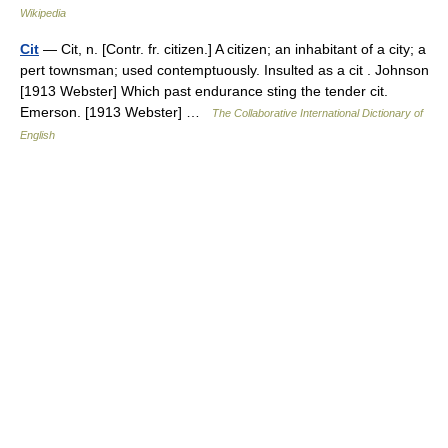
Wikipedia
Cit
— Cit, n. [Contr. fr. citizen.] A citizen; an inhabitant of a city; a
pert townsman; used contemptuously. Insulted as a cit . Johnson
[1913 Webster] Which past endurance sting the tender cit.
Emerson. [1913 Webster] …
The Collaborative International Dictionary of
English