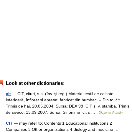
Look at other dictionaries:
cit
— CIT, cituri, s.n. (înv. şi reg.) Material textil de calitate
inferioară, înflorat şi apretat, fabricat din bumbac. – Din tc. čit.
Trimis de hai, 20.05.2004. Sursa: DEX 98 CIT s. v. stambă. Trimis
de siveco, 13.09.2007. Sursa: Sinonime cit s …
Dicționar Român
CIT
— may refer to: Contents 1 Educational institutions 2
Companies 3 Other organizations 4 Biology and medicine …