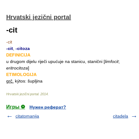
Hrvatski jezični portal
-cit
-cit
-cit
,
-citoza
DEFINICIJA
u drugom dijelu riječi upućuje na stanicu, stanični
[
limfocit
;
eritrocitoza
]
ETIMOLOGIJA
grč.
kýtos: šupljina
Hrvatski jezični portal
.
2014
.
Игры ⚽
Нужен реферат?
citatomanija
citadela