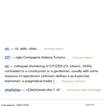
cit.
— cit. abbr. citato …
Dizionario italiano
CIT
— sigla Compagnia Italiana Turismo …
Dizionario italiano
cit
— colloquial shortening of CITIZEN (Cf. citizen), 1640s;
contrasted to a countryman or a gentleman, usually with some
measure of opprobrium (Johnson defines it as A pert low
townsman; a pragmatical trader ) …
Etymology dictionary
çitə(lə)mə
— «Çitə(lə)mək»dən f. sif …
Azərbaycan dilinin izahlı lüğəti
© Academic, 2000-2026