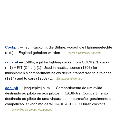
Cockpit
— (spr. Kackpitt), die Bühne, worauf die Hahnengefechte
(s.d.) in England gehalten werden …
Pierer's Universal-Lexikon
cockpit
— 1580s, a pit for fighting cocks, from COCK (Cf. cock)
(n.1) + PIT (Cf. pit) (1). Used in nautical sense (1706) for
midshipmen s compartment below decks; transferred to airplanes
(1914) and to cars (1930s) …
Etymology dictionary
cockpit
— |coquepite| s. m. 1. Compartimento de um avião
destinado ao piloto ou aos pilotos. = CABINA 2. Compartimento
destinado ao piloto de uma viatura ou embarcação, geralmente de
competição. • Sinônimo geral: HABITÁCULO • Plural: cockpits.…
…
Dicionário da Língua Portuguesa