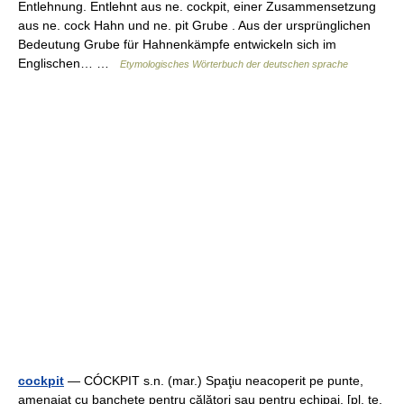
Entlehnung. Entlehnt aus ne. cockpit, einer Zusammensetzung
aus ne. cock Hahn und ne. pit Grube . Aus der ursprünglichen
Bedeutung Grube für Hahnenkämpfe entwickeln sich im
Englischen… …
Etymologisches Wörterbuch der deutschen sprache
cockpit
— CÓCKPIT s.n. (mar.) Spaţiu neacoperit pe punte,
amenajat cu banchete pentru călători sau pentru echipaj. [pl. te,