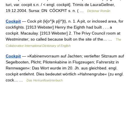
turi, var. cocpit s.n. / < engl. cockpit]. Trimis de LauraGellner,
19.12.2004. Sursa: DN CÓCKPIT s. n. ( …
Dicționar Român
Cockpit
— Cock pit (k[o^]k p[i^]t), n. 1. A pit, or inclosed area, for
cockfights. [1913 Webster] Henry the Eighth had built . . . a
cockpit. Macaulay. [1913 Webster] 2. The Privy Council room at
Westminster; so called because built on the site of the… …
The
Collaborative International Dictionary of English
Cockpit
— »Kabinenvorraum auf Jachten; vertiefter Sitzraum auf
Segelbooten, Plicht; Pilotenkabine in Flugzeugen; Fahrersitz in
Rennwagen«: Das Wort wurde im 20. Jh. aus gleichbed. engl.
cockpit entlehnt. Dies bedeutet wörtlich »Hahnengrube« (zu engl.
cock… …
Das Herkunftswörterbuch