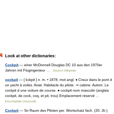
Look at other dictionaries:
Cockpit
— einer McDonnell Douglas DC 10 aus den 1970er
Jahren mit Flugingenieur …
Deutsch Wikipedia
cockpit
— [ kɔkpit ] n. m. • 1878; mot angl. ♦ Creux dans le pont d
un yacht à voiles. Aviat. Habitacle du pilote. ⇒ cabine. Autom. Le
cockpit d une voiture de course. ● cockpit nom masculin (anglais
cockpit, de cock, coq, et pit, trou) Emplacement réservé …
Encyclopédie Universelle
Cockpit
— Sn Raum des Piloten per. Wortschatz fach. (20. Jh.)