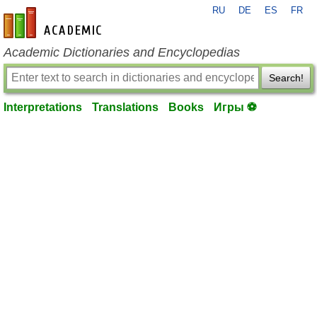
RU
DE
ES
FR
en-academic.com
Academic Dictionaries and Encyclopedias
Search!
Interpretations
Translations
Books
Игры ⚽