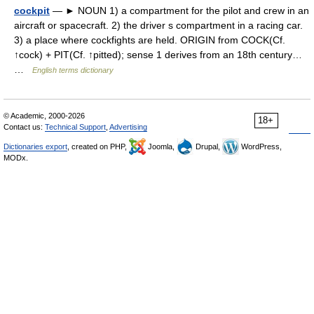
cockpit
— ► NOUN 1) a compartment for the pilot and crew in an
aircraft or spacecraft. 2) the driver s compartment in a racing car.
3) a place where cockfights are held. ORIGIN from COCK(Cf.
↑cock) + PIT(Cf. ↑pitted); sense 1 derives from an 18th century…
…
English terms dictionary
© Academic, 2000-2026
18+
Contact us:
Technical Support
,
Advertising
Dictionaries export
, created on PHP,
Joomla,
Drupal,
WordPress,
MODx.