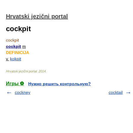
Hrvatski jezični portal
cockpit
cockpit
cockpit
m
DEFINICIJA
v.
kokpit
Hrvatski jezični portal
.
2014
.
Игры ⚽
Нужно решить контрольную?
cockney
cocktail