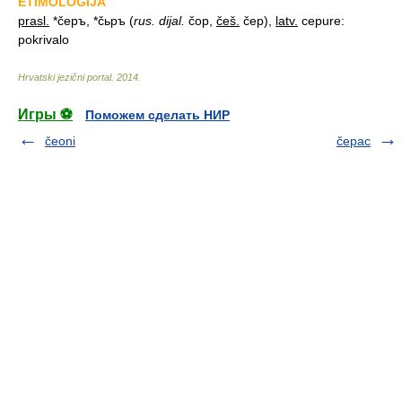
ETIMOLOGIJA
prasl.
*čepъ, *čьpъ (
rus. dijal.
čop,
češ.
čep),
latv.
cepure:
pokrivalo
Hrvatski jezični portal
.
2014
.
Игры ⚽
Поможем сделать НИР
čeoni
čepac