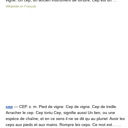
vigne, Un cep, un ancien instrument de torture, Cep est un …
Wikipédia en Français
cep
— CEP. s. m. Pied de vigne. Cep de vigne. Cep de treille.
Arracher le cep. Cep tortu.Cep, signifie aussi Un lien, ou une
espèce de chaîne; et en ce sens il ne se dit qu au pluriel. Avoir les
ceps aux pieds et aux mains. Rompre les ceps. Ce mot est… …