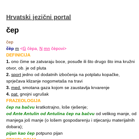
Hrvatski jezični portal
čep
čep
čȅp
m
<
G
čèpa,
N
mn
čèpovi>
DEFINICIJA
1.
ono čime se zatvaraju boce, posuđe ili što drugo što ima kružni
otvor, ob. je od pluta
2.
sport
jedno od dodatnih izbočenja na potplatu kopačke,
sprječava klizanje nogometaša na travi
3.
med.
smotana gaza kojom se zaustavlja krvarenje
4.
pat.
gnojni ugrušak
FRAZEOLOGIJA
čep na bačvu
kratkotrajno, loše rješenje;
od Ante Antulin od Antulina čep na bačvu
od velikog manje, od
manjega još manje (o lošem gospodarenju i stjecanju materijalnih
dobara);
pijan kao čep
potpuno pijan