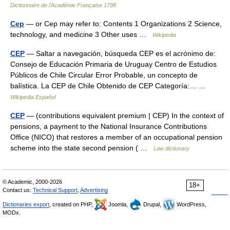
Dictionnaire de l'Académie Française 1798
Cep
— or Cep may refer to: Contents 1 Organizations 2 Science,
technology, and medicine 3 Other uses …
Wikipedia
CEP
— Saltar a navegación, búsqueda CEP es el acrónimo de:
Consejo de Educación Primaria de Uruguay Centro de Estudios
Públicos de Chile Circular Error Probable, un concepto de
balística. La CEP de Chile Obtenido de CEP Categoría:… …
Wikipedia Español
CEP
— (contributions equivalent premium | CEP) In the context of
pensions, a payment to the National Insurance Contributions
Office (NICO) that restores a member of an occupational pension
scheme into the state second pension ( …
Law dictionary
© Academic, 2000-2026
18+
Contact us:
Technical Support
,
Advertising
Dictionaries export
, created on PHP,
Joomla,
Drupal,
WordPress,
MODx.