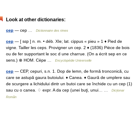
Look at other dictionaries:
cep
— cep …
Dictionnaire des rimes
cep
— [ sɛp ] n. m. • déb. XIe; lat. cippus « pieu » 1 ♦ Pied de
vigne. Tailler les ceps. Provigner un cep. 2 ♦ (1836) Pièce de bois
ou de fer supportant le soc d une charrue. (On a écrit sep en ce
sens.) ⊗ HOM. Cèpe …
Encyclopédie Universelle
cep
— CEP, cepuri, s.n. 1. Dop de lemn, de formă tronconică, cu
care se astupă gaura butoiului. ♦ Canea. ♦ Gaură de umplere sau
de scurgere a lichidului dintr un butoi care se închide cu un cep (1)
sau cu o canea. ♢ expr. A da cep (unei buţi, unui… …
Dicționar
Român