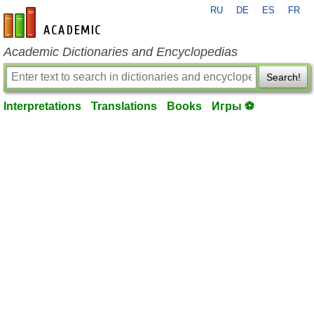
RU
DE
ES
FR
en-academic.com
Academic Dictionaries and Encyclopedias
Search!
Interpretations
Translations
Books
Игры ⚽