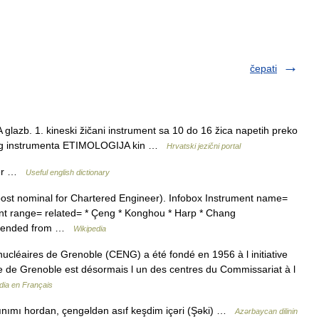
čepati
azb. 1. kineski žičani instrument sa 10 do 16 žica napetih preko
rnog instrumenta ETIMOLOGIJA kin …
Hrvatski jezični portal
eer …
Useful english dictionary
ost nominal for Chartered Engineer). Infobox Instrument name=
ent range= related= * Çeng * Konghou * Harp * Chang
escended from …
Wikipedia
léaires de Grenoble (CENG) a été fondé en 1956 à l initiative
te de Grenoble est désormais l un des centres du Commissariat à l
dia en Français
tınımı hordan, çengəldən asıf keşdim içəri (Şəki) …
Azərbaycan dilinin