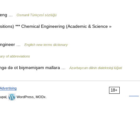
 harp, çeng …
Osmanli Türkçesİ sözlüğü
itions) *** Chemical Engineering (Academic & Science »
d engineer …
English new terms dictionary
nary of abbreviations
çəngə də ot bişməmişəm mallara …
Azərbaycan dilinin dialektoloji lüğəti
Advertising
18+
upal,
WordPress, MODx.