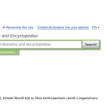
Remember this site
Embed dictionaries into your website
EN
s and Encyclopedias
Search!
terpretations
),
kineski
filozofi
koji
su
Novi
konfucijanizam
razvili
u
organiziranu