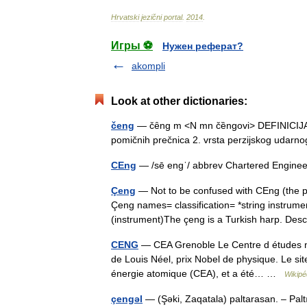
Hrvatski
jezični
portal
.
2014
.
Игры ⚽
Нужен реферат?
akompli
Look at other dictionaries:
čeng
— čȇng m <N mn čȅngovi> DEFINICIJA gl
pomičnih prečnica 2. vrsta perzijskog uda
CEng
— /sē engˈ/ abbrev Chartered Engin
Çeng
— Not to be confused with CEng (the p
Çeng names= classification= *string instrum
(instrument)The çeng is a Turkish harp. D
CENG
— CEA Grenoble Le Centre d études nuc
de Louis Néel, prix Nobel de physique. Le si
énergie atomique (CEA), et a été… …
Wikipé
çengəl
— (Şəki, Zaqatala) paltarasan. – Pal