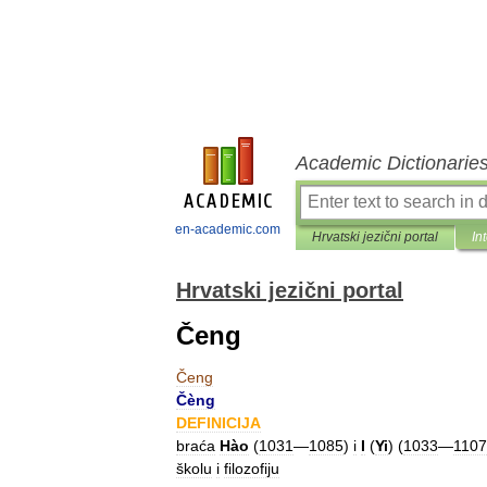
Academic Dictionarie
en-academic.com
Hrvatski jezični portal
In
Hrvatski jezični portal
Čeng
Čeng
Čèng
DEFINICIJA
braća
Hào
(
1031
—
1085
)
i
I
(
Yi
) (
1033
—
1107
školu
i
filozofiju