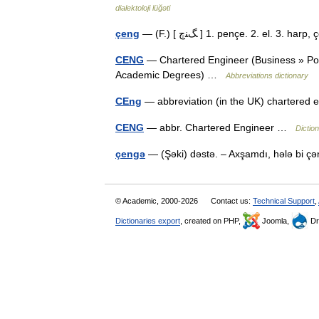
dialektoloji lüğəti
çeng
— (F.) [ ﮓﻨچ ] 1. pençe. 2. el. 3.
CENG
— Chartered Engineer (Business » Pos
Academic Degrees) …
Abbreviations dictionary
CEng
— abbreviation (in the UK) chartere
CENG
— abbr. Chartered Engineer …
Dictio
çengə
— (Şəki) dəstə. – Axşamdı, hələ bi 
© Academic, 2000-2026
Contact us:
Technical Support
,
Dictionaries export
, created on PHP,
Joomla,
Dr