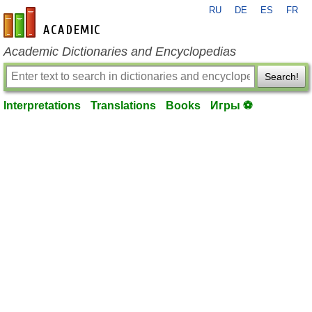
RU
DE
ES
FR
en-academic.com
Academic Dictionaries and Encyclopedias
Search!
Interpretations
Translations
Books
Игры ⚽