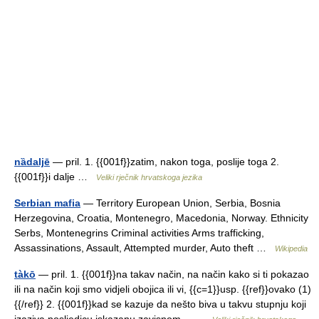
nȁdaljē
— pril. 1. {{001f}}zatim, nakon toga, poslije toga 2.
{{001f}}i dalje …
Veliki rječnik hrvatskoga jezika
Serbian mafia
— Territory European Union, Serbia, Bosnia
Herzegovina, Croatia, Montenegro, Macedonia, Norway. Ethnicity
Serbs, Montenegrins Criminal activities Arms trafficking,
Assassinations, Assault, Attempted murder, Auto theft …
Wikipedia
tàkō
— pril. 1. {{001f}}na takav način, na način kako si ti pokazao
ili na način koji smo vidjeli obojica ili vi, {{c=1}}usp. {{ref}}ovako (1)
{{/ref}} 2. {{001f}}kad se kazuje da nešto biva u takvu stupnju koji