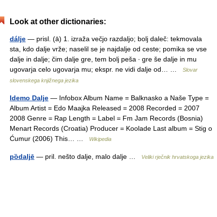
Look at other dictionaries:
dálje
— prisl. (ā) 1. izraža večjo razdaljo; bolj daleč: tekmovala
sta, kdo dalje vrže; naselil se je najdalje od ceste; pomika se vse
dalje in dalje; čim dalje gre, tem bolj peša ∙ gre še dalje in mu
ugovarja celo ugovarja mu; ekspr. ne vidi dalje od… …
Slovar
slovenskega knjižnega jezika
Idemo Dalje
— Infobox Album Name = Balknasko a Naše Type =
Album Artist = Edo Maajka Released = 2008 Recorded = 2007
2008 Genre = Rap Length = Label = Fm Jam Records (Bosnia)
Menart Records (Croatia) Producer = Koolade Last album = Stig o
Ćumur (2006) This… …
Wikipedia
pȍdaljē
— pril. nešto dalje, malo dalje …
Veliki rječnik hrvatskoga jezika