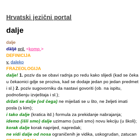
Hrvatski jezični portal
dalje
dalje
dȁljē
pril.
<
komp.
>
DEFINICIJA
v.
daleko
FRAZEOLOGIJA
dalje!
1.
poziv da se obavi radnja po redu kako slijedi (kad se čeka
u čekaonici gdje se proziva, kad se dodaje jedan po jedan predmet
i sl.)
2.
poziv sugovorniku da nastavi govoriti (ob. na ispitu,
podnošenju izvještaja i sl.);
držati se dalje (od čega)
ne miješati se u što, ne željeti imati
posla (s kim);
i tako dalje
(kratica itd.) formula za prekidanje nabrajanja;
idemo (išli smo) dalje
uzimamo (uzeli smo) novu lekciju (u školi);
korak dalje
korak naprijed, napredak;
ne vidi dalje od nosa
ograničenih je vidika, uskogrudan, zatucan