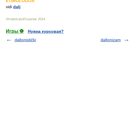
ETIMOLOGIJA
vidi
dalj
Hrvatski jezični portal
.
2014
.
Игры ⚽
Нужна курсовая?
daltonistički
daltonizam