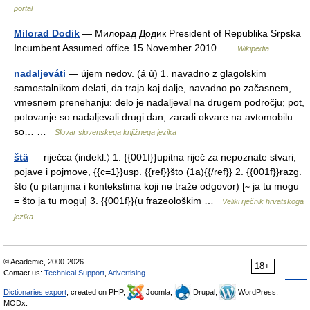
portal
Milorad Dodik
— Милорад Додик President of Republika Srpska
Incumbent Assumed office 15 November 2010 …
Wikipedia
nadaljeváti
— újem nedov. (á ȗ) 1. navadno z glagolskim
samostalnikom delati, da traja kaj dalje, navadno po začasnem,
vmesnem prenehanju: delo je nadaljeval na drugem področju; pot,
potovanje so nadaljevali drugi dan; zaradi okvare na avtomobilu
so… …
Slovar slovenskega knjižnega jezika
štȁ
— riječca 〈indekl.〉 1. {{001f}}upitna riječ za nepoznate stvari,
pojave i pojmove, {{c=1}}usp. {{ref}}što (1a){{/ref}} 2. {{001f}}razg.
što (u pitanjima i kontekstima koji ne traže odgovor) [∼ ja tu mogu
= što ja tu mogu] 3. {{001f}}(u frazeološkim …
Veliki rječnik hrvatskoga
jezika
© Academic, 2000-2026
18+
Contact us:
Technical Support
,
Advertising
Dictionaries export
, created on PHP,
Joomla,
Drupal,
WordPress,
MODx.