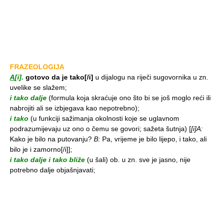
FRAZEOLOGIJA
A
[i].
gotovo da je tako[/i]
u dijalogu na riječi sugovornika u zn.
uvelike se slažem;
i tako dalje
(formula koja skraćuje ono što bi se još moglo reći ili
nabrojiti ali se izbjegava kao nepotrebno);
i tako
(u funkciji sažimanja okolnosti koje se uglavnom
podrazumijevaju uz ono o čemu se govori; sažeta šutnja)
[
[i]A:
Kako je bilo na putovanju?
B:
Pa, vrijeme je bilo lijepo, i tako, ali
bilo je i zamorno[/i]];
i tako dalje i tako bliže
(u šali) ob. u zn. sve je jasno, nije
potrebno dalje objašnjavati;