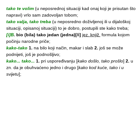
tako te volim
(u neposrednoj situaciji kad onaj koji je prisutan što
napravi) vrlo sam zadovoljan tobom;
tako valja, tako treba
(u neposredno doživljenoj ili u dijaloškoj
situaciji, opisanoj situaciji) to je dobro, postupili ste kako treba;
[i]B
.
bio (bila) tako jedan (jedna)[/i]
jez. knjiž.
formula kojom
počinju narodne priče;
kako-tako
1.
na bilo koji način, makar i slab
2.
još se može
podnijeti, još je podnošljivo;
kako... tako...
1.
pri uspoređivanju
[
kako došlo, tako prošlo
]
2.
u
zn. da je obuhvaćeno jedno i drugo
[
kako kod kuće, tako i u
svijetu
];