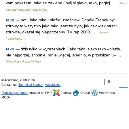
vam pokažem: tako se zaklene / ovij si glavo, tako, poglej …
Slovar
slovenskega knjižnega jezika
tako
— pot. Jako tako «nieźle, znośnie»: Dopóki Franek był
zdrowy to wszystko jako tako jeszcze było, jak człowiek stracił
zdrowie, okazał się niepotrzebny. TV rep 2000 …
Słownik
frazeologiczny
tako
— dziś tylko w wyrażeniach: Jako tako, siako tako «nieźle,
nie najgorzej, znośnie, mniej więcej, średnio, w przybliżeniu» …
Słownik języka polskiego
© Academic, 2000-2026
18+
Contact us:
Technical Support
,
Advertising
Dictionaries export
, created on PHP,
Joomla,
Drupal,
WordPress,
MODx.