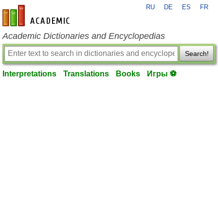
RU
DE
ES
FR
en-academic.com
Academic Dictionaries and Encyclopedias
Search!
Interpretations
Translations
Books
Игры ⚽