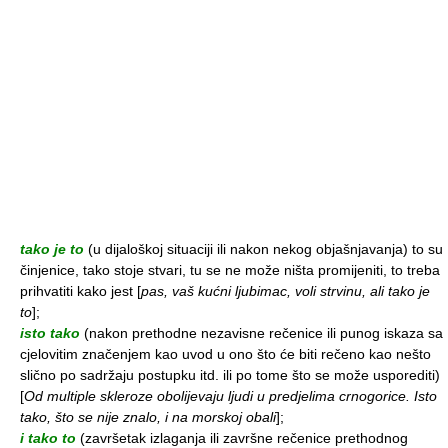
tako je to
(u dijaloškoj situaciji ili nakon nekog objašnjavanja) to su
činjenice, tako stoje stvari, tu se ne može ništa promijeniti, to treba
prihvatiti kako jest
[
pas, vaš kućni ljubimac, voli strvinu, ali tako je
to
];
isto tako
(nakon prethodne nezavisne rečenice ili punog iskaza sa
cjelovitim značenjem kao uvod u ono što će biti rečeno kao nešto
slično po sadržaju postupku itd. ili po tome što se može usporediti)
[
Od multiple skleroze obolijevaju ljudi u predjelima crnogorice. Isto
tako, što se nije znalo, i na morskoj obali
];
i tako to
(završetak izlaganja ili završne rečenice prethodnog