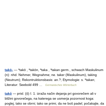
takō-
— *takō , *takōn, *taka , *takan germ., schwach Maskulinum
(n): nhd. Nehmer, Wegnahme; ne. taker (Maskulinum), taking
(Neutrum); Rekontruktionsbasis: an.?; Etymologie: s. *takan;
Literatur: Seebold 499 …
Germanisches Wörterbuch
takó
— prisl. (ọ̑) I. 1. izraža način dejanja pri govorečem ali v
bližini govorečega, na katerega se usmerja pozornost koga:
poglej, tako se obrni; tako se primi, da ne boš padel; počakajte, da