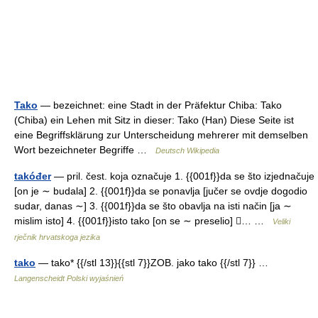
Tako
— bezeichnet: eine Stadt in der Präfektur Chiba: Tako
(Chiba) ein Lehen mit Sitz in dieser: Tako (Han) Diese Seite ist
eine Begriffsklärung zur Unterscheidung mehrerer mit demselben
Wort bezeichneter Begriffe …
Deutsch Wikipedia
takóđer
— pril. čest. koja označuje 1. {{001f}}da se što izjednačuje
[on je ∼ budala] 2. {{001f}}da se ponavlja [jučer se ovdje dogodio
sudar, danas ∼] 3. {{001f}}da se što obavlja na isti način [ja ∼
mislim isto] 4. {{001f}}isto tako [on se ∼ preselio] ⃞… …
Veliki
rječnik hrvatskoga jezika
tako
— tako* {{/stl 13}}{{stl 7}}ZOB. jako tako {{/stl 7}} …
Langenscheidt Polski wyjaśnień