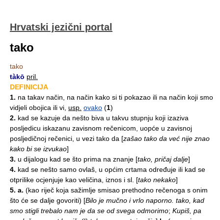
Hrvatski jezični portal
tako
tako
tàkō
pril.
DEFINICIJA
1.
na takav način, na način kako si ti pokazao ili na način koji smo
vidjeli obojica ili vi,
usp.
ovako
(
1
)
2.
kad se kazuje da nešto biva u takvu stupnju koji izaziva
posljedicu iskazanu zavisnom rečenicom, uopće u zavisnoj
posljedičnoj rečenici, u vezi tako da
[
zašao tako da već nije znao
kako bi se izvukao
]
3.
u dijalogu kad se što prima na znanje
[
tako, pričaj dalje
]
4.
kad se nešto samo ovlaš, u općim crtama određuje ili kad se
otprilike ocjenjuje kao veličina, iznos i sl.
[
tako nekako
]
5.
a.
(kao riječ koja sažimlje smisao prethodno rečenoga s onim
što će se dalje govoriti)
[
Bilo je mučno i vrlo naporno. tako, kad
smo stigli trebalo nam je da se od svega odmorimo
;
Kupiš, pa