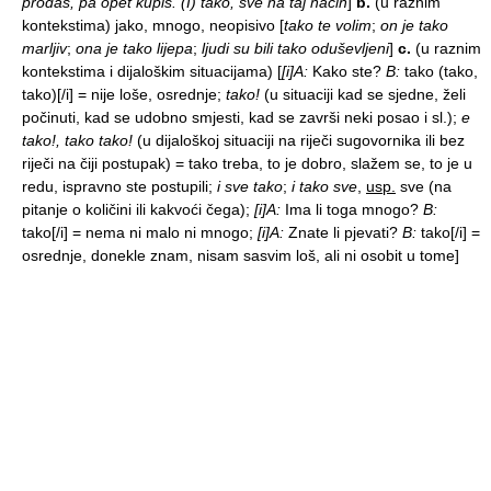
prodaš, pa opet kupiš. (I) tako, sve na taj način
]
b.
(u raznim
kontekstima) jako, mnogo, neopisivo
[
tako te volim
;
on je tako
marljiv
;
ona je tako lijepa
;
ljudi su bili tako oduševljeni
]
c.
(u raznim
kontekstima i dijaloškim situacijama)
[
[i]A:
Kako ste?
B:
tako (tako,
tako)[/i] = nije loše, osrednje;
tako!
(u situaciji kad se sjedne, želi
počinuti, kad se udobno smjesti, kad se završi neki posao i sl.);
e
tako!, tako tako!
(u dijaloškoj situaciji na riječi sugovornika ili bez
riječi na čiji postupak) = tako treba, to je dobro, slažem se, to je u
redu, ispravno ste postupili;
i sve tako
;
i tako sve
,
usp.
sve (na
pitanje o količini ili kakvoći čega);
[i]A:
Ima li toga mnogo?
B:
tako[/i] = nema ni malo ni mnogo;
[i]A:
Znate li pjevati?
B:
tako[/i] =
osrednje, donekle znam, nisam sasvim loš, ali ni osobit u tome]