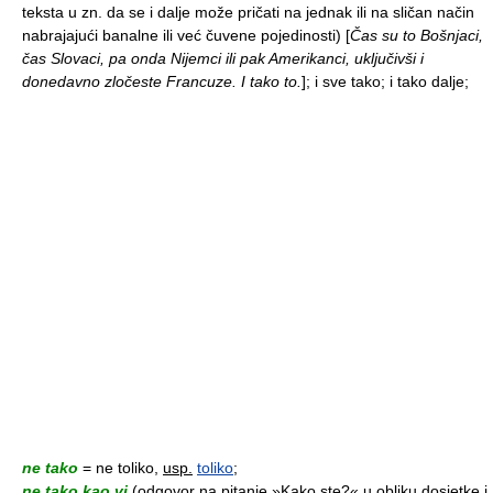
teksta u zn. da se i dalje može pričati na jednak ili na sličan način
nabrajajući banalne ili već čuvene pojedinosti)
[
Čas su to Bošnjaci,
čas Slovaci, pa onda Nijemci ili pak Amerikanci, uključivši i
donedavno zločeste Francuze. I tako to.
]; i sve tako; i tako dalje;
ne tako
= ne toliko,
usp.
toliko
;
ne tako kao vi
(odgovor na pitanje »Kako ste?« u obliku dosjetke i