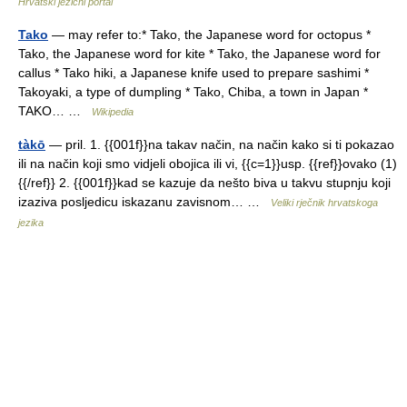
Hrvatski jezični portal
Tako
— may refer to:* Tako, the Japanese word for octopus *
Tako, the Japanese word for kite * Tako, the Japanese word for
callus * Tako hiki, a Japanese knife used to prepare sashimi *
Takoyaki, a type of dumpling * Tako, Chiba, a town in Japan *
TAKO… …
Wikipedia
tàkō
— pril. 1. {{001f}}na takav način, na način kako si ti pokazao
ili na način koji smo vidjeli obojica ili vi, {{c=1}}usp. {{ref}}ovako (1)
{{/ref}} 2. {{001f}}kad se kazuje da nešto biva u takvu stupnju koji
izaziva posljedicu iskazanu zavisnom… …
Veliki rječnik hrvatskoga
jezika