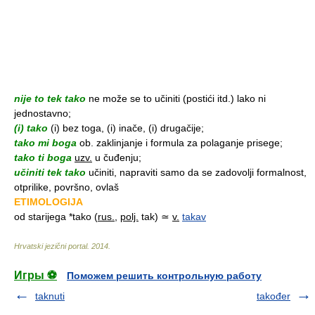
nije to tek tako
ne može se to učiniti (postići itd.) lako ni
jednostavno;
(i) tako
(i) bez toga, (i) inače, (i) drugačije;
tako mi boga
ob. zaklinjanje i formula za polaganje prisege;
tako ti boga
uzv.
u čuđenju;
učiniti tek tako
učiniti, napraviti samo da se zadovolji formalnost,
otprilike, površno, ovlaš
ETIMOLOGIJA
od starijega *tako (
rus.
,
polj.
tak) ≃
v.
takav
Hrvatski jezični portal
.
2014
.
Игры ⚽
Поможем решить контрольную работу
taknuti
također