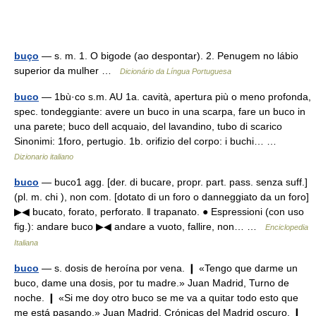
buço
— s. m. 1. O bigode (ao despontar). 2. Penugem no lábio
superior da mulher …
Dicionário da Língua Portuguesa
buco
— 1bù·co s.m. AU 1a. cavità, apertura più o meno profonda,
spec. tondeggiante: avere un buco in una scarpa, fare un buco in
una parete; buco dell acquaio, del lavandino, tubo di scarico
Sinonimi: 1foro, pertugio. 1b. orifizio del corpo: i buchi… …
Dizionario italiano
buco
— buco1 agg. [der. di bucare, propr. part. pass. senza suff.]
(pl. m. chi ), non com. [dotato di un foro o danneggiato da un foro]
▶◀ bucato, forato, perforato. ‖ trapanato. ● Espressioni (con uso
fig.): andare buco ▶◀ andare a vuoto, fallire, non… …
Enciclopedia
Italiana
buco
— s. dosis de heroína por vena. ❙ «Tengo que darme un
buco, dame una dosis, por tu madre.» Juan Madrid, Turno de
noche. ❙ «Si me doy otro buco se me va a quitar todo esto que
me está pasando.» Juan Madrid, Crónicas del Madrid oscuro. ❙