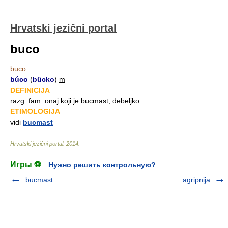
Hrvatski jezični portal
buco
buco
búco
(
bȕcko
)
m
DEFINICIJA
razg.
fam.
onaj koji je bucmast; debeljko
ETIMOLOGIJA
vidi
bucmast
Hrvatski jezični portal
.
2014
.
Игры ⚽
Нужно решить контрольную?
bucmast
agripnija