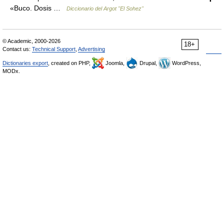
«Buco. Dosis …
Diccionario del Argot "El Sohez"
© Academic, 2000-2026
18+
Contact us:
Technical Support
,
Advertising
Dictionaries export
, created on PHP,
Joomla,
Drupal,
WordPress,
MODx.