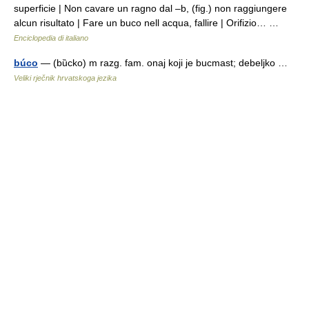
superficie | Non cavare un ragno dal –b, (fig.) non raggiungere
alcun risultato | Fare un buco nell acqua, fallire | Orifizio… …
Enciclopedia di italiano
búco
— (bȕcko) m razg. fam. onaj koji je bucmast; debeljko …
Veliki rječnik hrvatskoga jezika