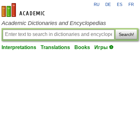
RU
DE
ES
FR
en-academic.com
Academic Dictionaries and Encyclopedias
Search!
Interpretations
Translations
Books
Игры ⚽