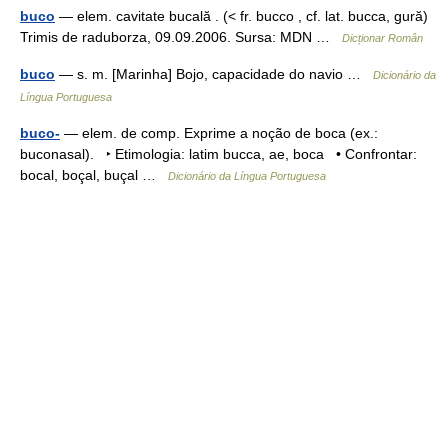
buco
— elem. cavitate bucală . (< fr. bucco , cf. lat. bucca, gură)
Trimis de raduborza, 09.09.2006. Sursa: MDN …
Dicționar Român
buco
— s. m. [Marinha] Bojo, capacidade do navio …
Dicionário da
Língua Portuguesa
buco-
— elem. de comp. Exprime a noção de boca (ex.:
buconasal). ‣ Etimologia: latim bucca, ae, boca • Confrontar:
bocal, boçal, buçal …
Dicionário da Língua Portuguesa