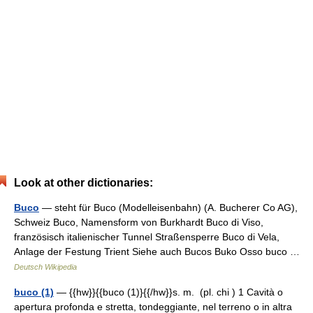
Look at other dictionaries:
Buco
— steht für Buco (Modelleisenbahn) (A. Bucherer Co AG),
Schweiz Buco, Namensform von Burkhardt Buco di Viso,
französisch italienischer Tunnel Straßensperre Buco di Vela,
Anlage der Festung Trient Siehe auch Bucos Buko Osso buco …
Deutsch Wikipedia
buco (1)
— {{hw}}{{buco (1)}{{/hw}}s. m. (pl. chi ) 1 Cavità o
apertura profonda e stretta, tondeggiante, nel terreno o in altra