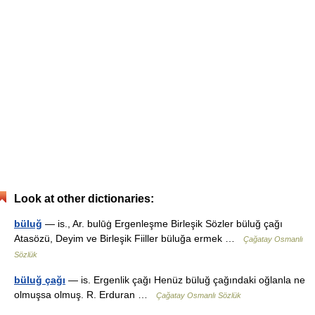
Look at other dictionaries:
büluğ
— is., Ar. bulūġ Ergenleşme Birleşik Sözler büluğ çağı
Atasözü, Deyim ve Birleşik Fiiller büluğa ermek …
Çağatay Osmanlı
Sözlük
büluğ çağı
— is. Ergenlik çağı Henüz büluğ çağındaki oğlanla ne
olmuşsa olmuş. R. Erduran …
Çağatay Osmanlı Sözlük