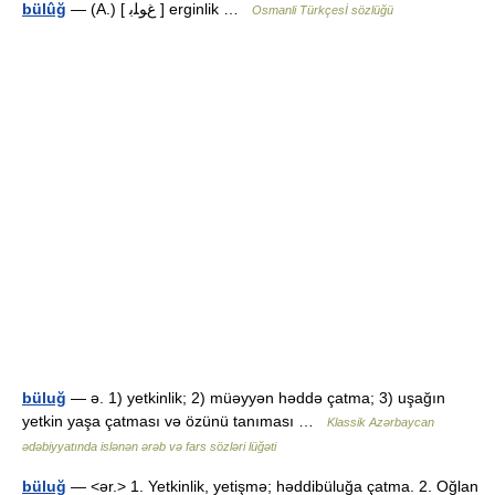
bülûğ
— (A.) [ غﻮﻠﺑ ] erginlik …
Osmanli Türkçesİ sözlüğü
büluğ
— ə. 1) yetkinlik; 2) müəyyən həddə çatma; 3) uşağın
yetkin yaşa çatması və özünü tanıması …
Klassik Azərbaycan
ədəbiyyatında islənən ərəb və fars sözləri lüğəti
büluğ
— <ər.> 1. Yetkinlik, yetişmə; həddibüluğa çatma. 2. Oğlan