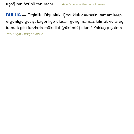
uşağının özünü tanıması …
Azərbaycan dilinin izahlı lüğəti
BÜLUĞ
— Erginlik. Olgunluk. Çocukluk devresini tamamlayıp
ergenliğe geçiş. Ergenliğe ulaşan genç, namaz kılmak ve oruç
tutmak gibi farzlarla mükellef (yükümlü) olur. * Yaklaşıp çatma …
Yeni Lügat Türkçe Sözlük