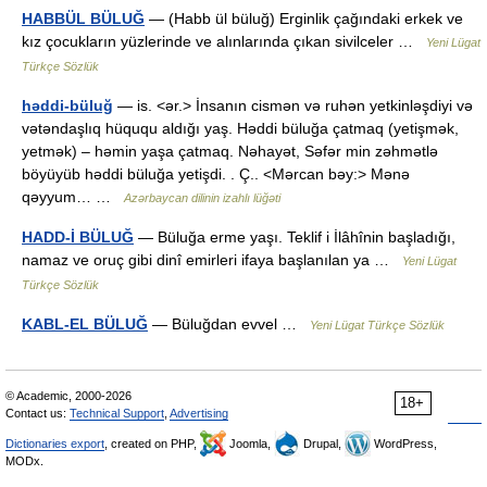
HABBÜL BÜLUĞ
— (Habb ül büluğ) Erginlik çağındaki erkek ve
kız çocukların yüzlerinde ve alınlarında çıkan sivilceler …
Yeni Lügat
Türkçe Sözlük
həddi-büluğ
— is. <ər.> İnsanın cismən və ruhən yetkinləşdiyi və
vətəndaşlıq hüququ aldığı yaş. Həddi büluğa çatmaq (yetişmək,
yetmək) – həmin yaşa çatmaq. Nəhayət, Səfər min zəhmətlə
böyüyüb həddi büluğa yetişdi. . Ç.. <Mərcan bəy:> Mənə
qəyyum… …
Azərbaycan dilinin izahlı lüğəti
HADD-İ BÜLUĞ
— Büluğa erme yaşı. Teklif i İlâhînin başladığı,
namaz ve oruç gibi dinî emirleri ifaya başlanılan ya …
Yeni Lügat
Türkçe Sözlük
KABL-EL BÜLUĞ
— Büluğdan evvel …
Yeni Lügat Türkçe Sözlük
© Academic, 2000-2026
18+
Contact us:
Technical Support
,
Advertising
Dictionaries export
, created on PHP,
Joomla,
Drupal,
WordPress,
MODx.