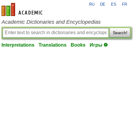
RU
DE
ES
FR
en-academic.com
Academic Dictionaries and Encyclopedias
Search!
Interpretations
Translations
Books
Игры ⚽