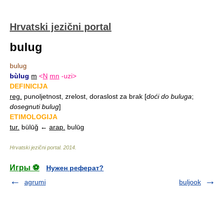
Hrvatski jezični portal
bulug
bulug
bùlug
m
<
N
mn
-uzi>
DEFINICIJA
reg.
punoljetnost, zrelost, doraslost za brak
[
doći do buluga
;
dosegnuti bulug
]
ETIMOLOGIJA
tur.
bülūǧ ←
arap.
bulūg
Hrvatski jezični portal
.
2014
.
Игры ⚽
Нужен реферат?
agrumi
buljook