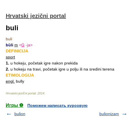
Hrvatski jezični portal
buli
buli
bȕli
m
<
G
-ja>
DEFINICIJA
sport
1.
u hokeju, početak igre nakon prekida
2.
u hokeju na travi, početak igre u polju ili na sredini terena
ETIMOLOGIJA
engl.
bully
Hrvatski jezični portal
.
2014
.
Игры ⚽
Поможем написать курсовую
bulion
bulionizam