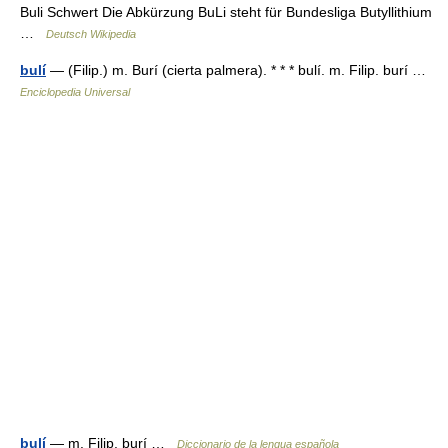
Buli Schwert Die Abkürzung BuLi steht für Bundesliga Butyllithium
…
Deutsch Wikipedia
bulí
— (Filip.) m. Burí (cierta palmera). * * * bulí. m. Filip. burí …
Enciclopedia Universal
bulí
— m. Filip. burí …
Diccionario de la lengua española