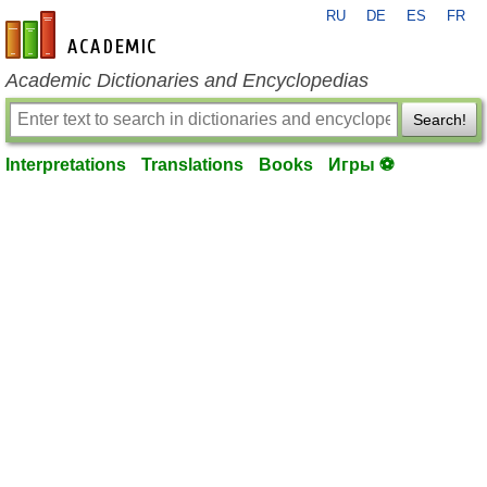
RU
DE
ES
FR
en-academic.com
Academic Dictionaries and Encyclopedias
Search!
Interpretations
Translations
Books
Игры ⚽