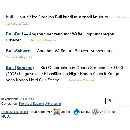
buli
— suuri / iso / kookas Buli kundi mut snadi knubura …
Suomen
slangisanakirjaa
Buli-Buli
— Angaben Verwendung: Waffe Ursprungsregion/
Urheber …
Deutsch Wikipedia
Buli-Schwert
— Angaben Waffenart: Schwert Verwendung …
Deutsch Wikipedia
Buli (Sprache)
— Buli Gesprochen in Ghana Sprecher 150.000
(2003) Linguistische Klassifikation Niger Kongo Atlantik Kongo
Volta Kongo Nord Gur Zentral …
Deutsch Wikipedia
© Academic, 2000-2026
18+
Contact us:
Technical Support
,
Advertising
Dictionaries export
, created on PHP,
Joomla,
Drupal,
WordPress,
MODx.