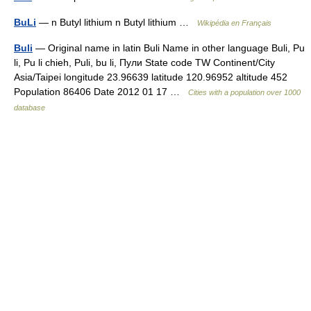
BuLi
— n Butyl lithium n Butyl lithium …
Wikipédia en Français
Buli
— Original name in latin Buli Name in other language Buli, Pu
li, Pu li chieh, Puli, bu li, Пули State code TW Continent/City
Asia/Taipei longitude 23.96639 latitude 120.96952 altitude 452
Population 86406 Date 2012 01 17 …
Cities with a population over 1000
database