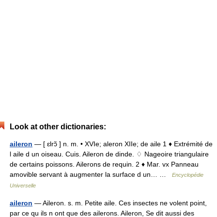
Look at other dictionaries:
aileron
— [ ɛlrɔ̃ ] n. m. • XVIe; aleron XIIe; de aile 1 ♦ Extrémité de
l aile d un oiseau. Cuis. Aileron de dinde. ♢ Nageoire triangulaire
de certains poissons. Ailerons de requin. 2 ♦ Mar. vx Panneau
amovible servant à augmenter la surface d un… …
Encyclopédie
Universelle
aileron
— Aileron. s. m. Petite aile. Ces insectes ne volent point,
par ce qu ils n ont que des ailerons. Aileron, Se dit aussi des