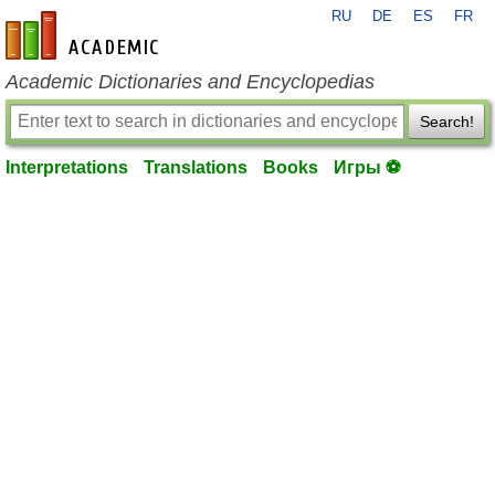
RU
DE
ES
FR
en-academic.com
Academic Dictionaries and Encyclopedias
Search!
Interpretations
Translations
Books
Игры ⚽