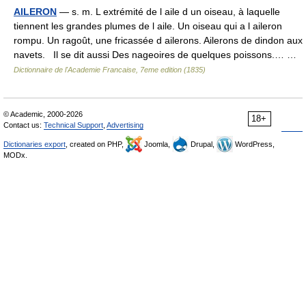
AILERON
— s. m. L extrémité de l aile d un oiseau, à laquelle
tiennent les grandes plumes de l aile. Un oiseau qui a l aileron
rompu. Un ragoût, une fricassée d ailerons. Ailerons de dindon aux
navets. Il se dit aussi Des nageoires de quelques poissons.… …
Dictionnaire de l'Academie Francaise, 7eme edition (1835)
© Academic, 2000-2026
18+
Contact us:
Technical Support
,
Advertising
Dictionaries export
, created on PHP,
Joomla,
Drupal,
WordPress,
MODx.