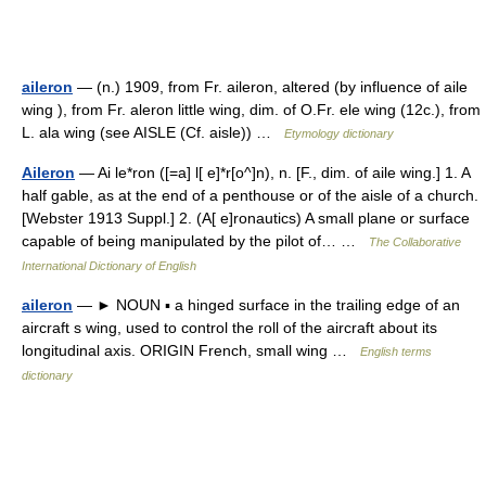
aileron
— (n.) 1909, from Fr. aileron, altered (by influence of aile
wing ), from Fr. aleron little wing, dim. of O.Fr. ele wing (12c.), from
L. ala wing (see AISLE (Cf. aisle)) …
Etymology dictionary
Aileron
— Ai le*ron ([=a] l[ e]*r[o^]n), n. [F., dim. of aile wing.] 1. A
half gable, as at the end of a penthouse or of the aisle of a church.
[Webster 1913 Suppl.] 2. (A[ e]ronautics) A small plane or surface
capable of being manipulated by the pilot of… …
The Collaborative
International Dictionary of English
aileron
— ► NOUN ▪ a hinged surface in the trailing edge of an
aircraft s wing, used to control the roll of the aircraft about its
longitudinal axis. ORIGIN French, small wing …
English terms
dictionary