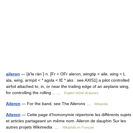
aileron
— [ā′lə rän΄] n. [Fr < OFr aleron, wingtip < aile, wing < L
ala, wing, armpit < * agsla < IE * aks : see AXIS1] a pilot controlled
airfoil attached to, in, or near the trailing edge of an airplane wing,
for controlling the rolling… …
English World dictionary
Aileron
— For the band, see The Ailerons …
Wikipedia
Aileron
— Cette page d’homonymie répertorie les différents sujets
et articles partageant un même nom. Aileron de dauphin Sur les
autres projets Wikimedia …
Wikipédia en Français