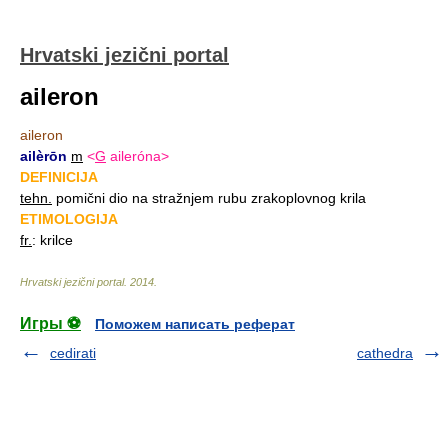
Hrvatski jezični portal
aileron
aileron
ailèrōn
m
<
G
aileróna>
DEFINICIJA
tehn.
pomični dio na stražnjem rubu zrakoplovnog krila
ETIMOLOGIJA
fr.
: krilce
Hrvatski jezični portal
.
2014
.
Игры ⚽
Поможем написать реферат
cedirati
cathedra