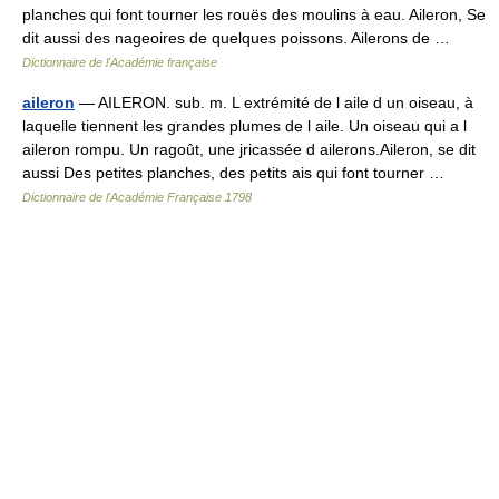
planches qui font tourner les rouës des moulins à eau. Aileron, Se
dit aussi des nageoires de quelques poissons. Ailerons de …
Dictionnaire de l'Académie française
aileron
— AILERON. sub. m. L extrémité de l aile d un oiseau, à
laquelle tiennent les grandes plumes de l aile. Un oiseau qui a l
aileron rompu. Un ragoût, une jricassée d ailerons.Aileron, se dit
aussi Des petites planches, des petits ais qui font tourner …
Dictionnaire de l'Académie Française 1798