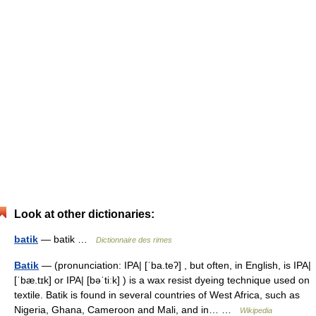
Look at other dictionaries:
batik
— batik …
Dictionnaire des rimes
Batik
— (pronunciation: IPA| [ˈba.teʔ] , but often, in English, is IPA|
[ˈbæ.tɪk] or IPA| [bəˈtiːk] ) is a wax resist dyeing technique used on
textile. Batik is found in several countries of West Africa, such as
Nigeria, Ghana, Cameroon and Mali, and in… …
Wikipedia