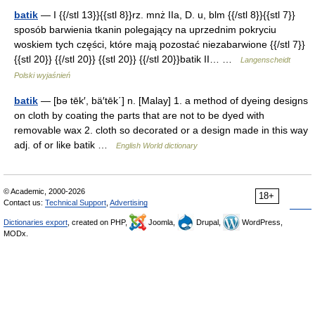
batik
— I {{/stl 13}}{{stl 8}}rz. mnż IIa, D. u, blm {{/stl 8}}{{stl 7}}
sposób barwienia tkanin polegający na uprzednim pokryciu
woskiem tych części, które mają pozostać niezabarwione {{/stl 7}}
{{stl 20}} {{/stl 20}} {{stl 20}} {{/stl 20}}batik II… …
Langenscheidt
Polski wyjaśnień
batik
— [bə tēk′, bä′tēk΄] n. [Malay] 1. a method of dyeing designs
on cloth by coating the parts that are not to be dyed with
removable wax 2. cloth so decorated or a design made in this way
adj. of or like batik …
English World dictionary
© Academic, 2000-2026
18+
Contact us:
Technical Support
,
Advertising
Dictionaries export
, created on PHP,
Joomla,
Drupal,
WordPress,
MODx.