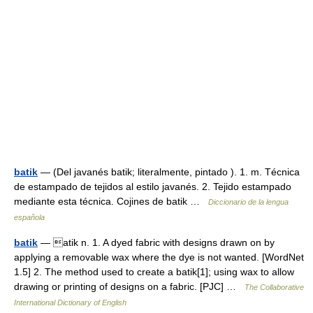
batik
— (Del javanés batik; literalmente, pintado ). 1. m. Técnica
de estampado de tejidos al estilo javanés. 2. Tejido estampado
mediante esta técnica. Cojines de batik …
Diccionario de la lengua
española
batik
— atik n. 1. A dyed fabric with designs drawn on by
applying a removable wax where the dye is not wanted. [WordNet
1.5] 2. The method used to create a batik[1]; using wax to allow
drawing or printing of designs on a fabric. [PJC] …
The Collaborative
International Dictionary of English