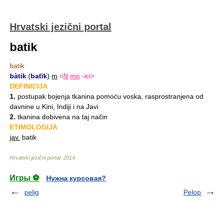
Hrvatski jezični portal
batik
batik
bàtik
(
batȉk
)
m
<
N
mn
-ici>
DEFINICIJA
1.
postupak bojenja tkanina pomoću voska, rasprostranjena od
davnine u Kini, Indiji i na Javi
2.
tkanina dobivena na taj način
ETIMOLOGIJA
jav.
batik
Hrvatski jezični portal
.
2014
.
Игры ⚽
Нужна курсовая?
pelig
Pelop