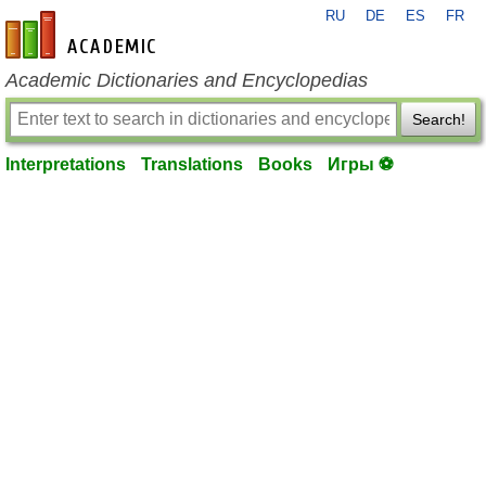
RU
DE
ES
FR
en-academic.com
Academic Dictionaries and Encyclopedias
Search!
Interpretations
Translations
Books
Игры ⚽