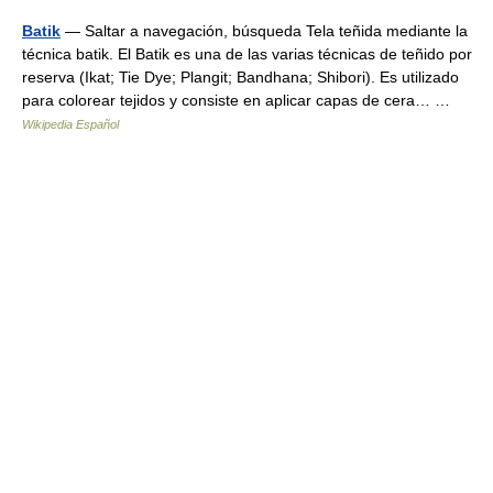
Batik
— Saltar a navegación, búsqueda Tela teñida mediante la
técnica batik. El Batik es una de las varias técnicas de teñido por
reserva (Ikat; Tie Dye; Plangit; Bandhana; Shibori). Es utilizado
para colorear tejidos y consiste en aplicar capas de cera… …
Wikipedia Español