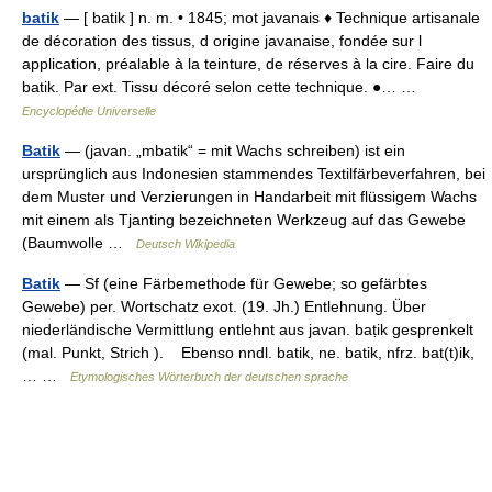
batik
— [ batik ] n. m. • 1845; mot javanais ♦ Technique artisanale
de décoration des tissus, d origine javanaise, fondée sur l
application, préalable à la teinture, de réserves à la cire. Faire du
batik. Par ext. Tissu décoré selon cette technique. ●… …
Encyclopédie Universelle
Batik
— (javan. „mbatik“ = mit Wachs schreiben) ist ein
ursprünglich aus Indonesien stammendes Textilfärbeverfahren, bei
dem Muster und Verzierungen in Handarbeit mit flüssigem Wachs
mit einem als Tjanting bezeichneten Werkzeug auf das Gewebe
(Baumwolle …
Deutsch Wikipedia
Batik
— Sf (eine Färbemethode für Gewebe; so gefärbtes
Gewebe) per. Wortschatz exot. (19. Jh.) Entlehnung. Über
niederländische Vermittlung entlehnt aus javan. baṭik gesprenkelt
(mal. Punkt, Strich ). Ebenso nndl. batik, ne. batik, nfrz. bat(t)ik,
… …
Etymologisches Wörterbuch der deutschen sprache