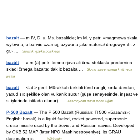
bazalt
— m IV, D. u, Ms. bazaltlcie; lm M. y petr. «magmowa skała
wylewna, o barwie czarnej, używana jako materiał drogowy» ‹fr. z
gr.› …
Słownik języka polskiego
bazált
— a m (ȃ) petr. temno rjava ali črna steklasta predornina:
skladi črnega bazalta; tlak iz bazalta …
Slovar slovenskega knjižnega
jezika
bazalt
— <lat.> geol. Mürəkkəb tərkibli tünd rəngli, xırda dəndən,
yaxud sıx şəkildə olan vulkanik süxur (şüşə sənayesində, inşaat və
s. işlərində istifadə olunur) …
Azərbaycan dilinin izahlı lüğəti
P-500 Bazalt
— The P 500 Bazalt (Russian: П 500 «Базальт»;
English: basalt) is a liquid fueled, rocket powered, supersonic
cruise missile used by the Soviet and Russian navies. Developed
by OKB 52 MAP (later NPO Mashinostroyeniye), its GRAU
designation is… …
Wikipedia