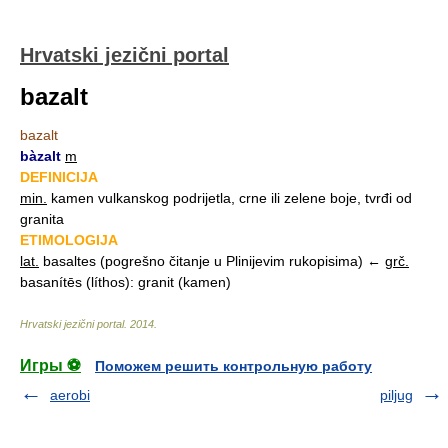
Hrvatski jezični portal
bazalt
bazalt
bàzalt
m
DEFINICIJA
min.
kamen vulkanskog podrijetla, crne ili zelene boje, tvrđi od
granita
ETIMOLOGIJA
lat.
basaltes (pogrešno čitanje u Plinijevim rukopisima) ←
grč.
basanítēs (líthos): granit (kamen)
Hrvatski jezični portal
.
2014
.
Игры ⚽
Поможем решить контрольную работу
aerobi
piljug