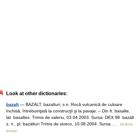
Look at other dictionaries:
bazalt
— BAZÁLT, bazalturi, s.n. Rocă vulcanică de culoare
închisă, întrebuinţată la construcţii şi la pavaje. – Din fr. basalte,
lat. basaltes. Trimis de valeriu, 03.04.2003. Sursa: DEX 98 bazált
s. n., pl. bazálturi Trimis de siveco, 10.08.2004. Sursa …
Dicționar
Român