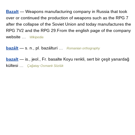
Bazalt
— Weapons manufacturing company in Russia that took
over or continued the production of weapons such as the RPG 7
after the collapse of the Soviet Union and today manufactures the
RPG 7V2 and the RPG 29.From the english page of the company
website …
Wikipedia
bazált
— s. n., pl. bazálturi …
Romanian orthography
bazalt
— is., jeol., Fr. basalte Koyu renkli, sert bir çeşit yanardağ
kültesi …
Çağatay Osmanlı Sözlük