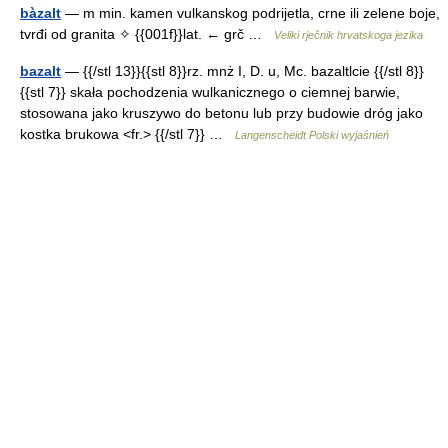
bàzalt
— m min. kamen vulkanskog podrijetla, crne ili zelene boje,
tvrđi od granita ✧ {{001f}}lat. ← grč …
Veliki rječnik hrvatskoga jezika
bazalt
— {{/stl 13}}{{stl 8}}rz. mnż I, D. u, Mc. bazaltlcie {{/stl 8}}
{{stl 7}} skała pochodzenia wulkanicznego o ciemnej barwie,
stosowana jako kruszywo do betonu lub przy budowie dróg jako
kostka brukowa <fr.> {{/stl 7}} …
Langenscheidt Polski wyjaśnień