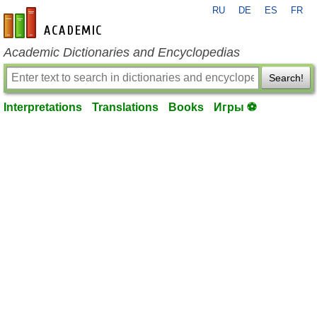
RU
DE
ES
FR
en-academic.com
Academic Dictionaries and Encyclopedias
Search!
Interpretations
Translations
Books
Игры ⚽