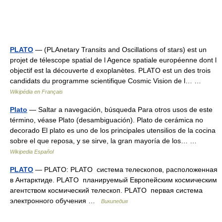
PLATO
— (PLAnetary Transits and Oscillations of stars) est un
projet de télescope spatial de l Agence spatiale européenne dont l
objectif est la découverte d exoplanètes. PLATO est un des trois
candidats du programme scientifique Cosmic Vision de l… …
Wikipédia en Français
Plato
— Saltar a navegación, búsqueda Para otros usos de este
término, véase Plato (desambiguación). Plato de cerámica no
decorado El plato es uno de los principales utensilios de la cocina
sobre el que reposa, y se sirve, la gran mayoría de los… …
Wikipedia Español
PLATO
— PLATO: PLATO система телескопов, расположенная
в Антарктиде. PLATO планируемый Европейским космичеcким
агентством космический телескоп. PLATO первая система
электронного обучения …
Википедия