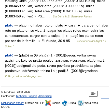
Housing Units (2000): 145 Land area (2000): 0.341105 sq. miles
(0.883459 sq. km) Water area (2000): 0.000000 sq. miles
(0.000000 sq. km) Total area (2000): 0.341105 sq. miles
(0.883459 sq. km) FIPS… …
StarDict's U.S. Gazetteer Places
plato
— plato, no haber roto un plato ► cara, ► cara de no haber
roto un plato en su vida. 2. pagar los platos rotos expr. sufrir las
consecuencias, cargar con la culpa. ❙ «...pagó los platos rotos
por ser de la familia...» El Mundo, 30.9.95 …
Diccionario del Argot "El
Sohez"
plàtō
— (platô) m 〈G platòa〉 1. {{001f}}geogr. velika ravna
uzvisina s koje se pruža pogled; zaravan, visoravan, platforma 2.
{{001f}}uzdignuti dio poda, ravna površina predviđena za ples,
predstave, održavanje tribina i sl.; podij 3. {{001f}}izgrađena… …
Veliki rječnik hrvatskoga jezika
© Academic, 2000-2026
18+
Contact us:
Technical Support
,
Advertising
Dictionaries export
, created on PHP,
Joomla,
Drupal,
WordPress,
MODx.