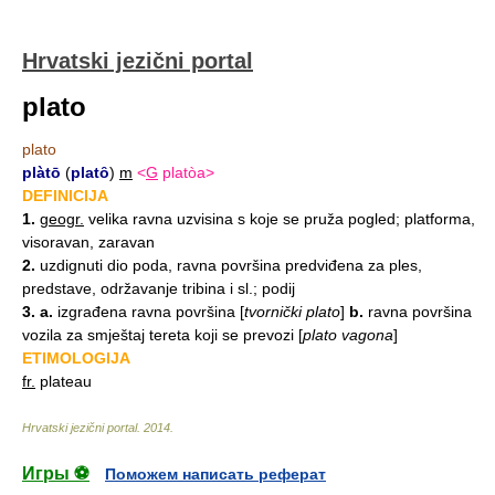
Hrvatski jezični portal
plato
plato
plàtō
(
platȏ
)
m
<
G
platòa>
DEFINICIJA
1.
geogr.
velika ravna uzvisina s koje se pruža pogled; platforma,
visoravan, zaravan
2.
uzdignuti dio poda, ravna površina predviđena za ples,
predstave, održavanje tribina i sl.; podij
3.
a.
izgrađena ravna površina
[
tvornički plato
]
b.
ravna površina
vozila za smještaj tereta koji se prevozi
[
plato vagona
]
ETIMOLOGIJA
fr.
plateau
Hrvatski jezični portal
.
2014
.
Игры ⚽
Поможем написать реферат