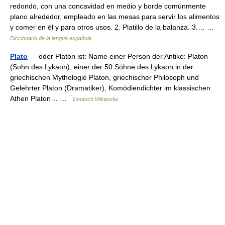
redondo, con una concavidad en medio y borde comúnmente
plano alrededor, empleado en las mesas para servir los alimentos
y comer en él y para otros usos. 2. Platillo de la balanza. 3.… …
Diccionario de la lengua española
Plato
— oder Platon ist: Name einer Person der Antike: Platon
(Sohn des Lykaon), einer der 50 Söhne des Lykaon in der
griechischen Mythologie Platon, griechischer Philosoph und
Gelehrter Platon (Dramatiker), Komödiendichter im klassischen
Athen Platon… …
Deutsch Wikipedia