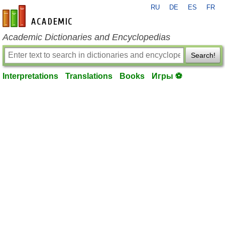
RU
DE
ES
FR
en-academic.com
Academic Dictionaries and Encyclopedias
Search!
Interpretations
Translations
Books
Игры ⚽