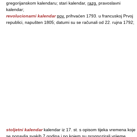
gregorijanskom kalendaru; stari kalendar,
razg.
pravoslavni
kalendar;
revolucionarni kalendar
pov.
prihvaćen 1793. u francuskoj Prvoj
republici, napušten 1805; datumi su se računali od 22. rujna 1792;
stoljetni kalendar
kalendar iz 17. st. s opisom tijeka vremena koje
se ponavlja svakih 7 godina i po kojem su prognozirali vrijeme