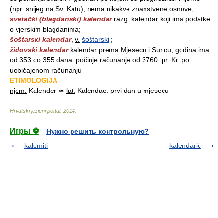
(npr. snijeg na Sv. Katu); nema nikakve znanstvene osnove;
svetački (blagdanski) kalendar
razg.
kalendar koji ima podatke
o vjerskim blagdanima;
šoštarski kalendar
,
v.
šoštarski
;
židovski kalendar
kalendar prema Mjesecu i Suncu, godina ima
od 353 do 355 dana, počinje računanje od 3760. pr. Kr. po
uobičajenom računanju
ETIMOLOGIJA
njem.
Kalender ≃
lat.
Kalendae: prvi dan u mjesecu
Hrvatski jezični portal
.
2014
.
Игры ⚽
Нужно решить контрольную?
kalemiti
kalendarić