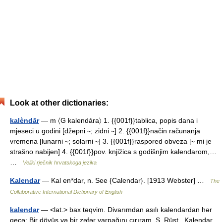
Look at other dictionaries:
kalèndār
— m 〈G kalendára〉 1. {{001f}}tablica, popis dana i
mjeseci u godini [džepni ∼; zidni ∼] 2. {{001f}}način računanja
vremena [lunarni ∼; solarni ∼] 3. {{001f}}raspored obveza [∼ mi je
strašno nabijen] 4. {{001f}}pov. knjižica s godišnjim kalendarom,…
…
Veliki rječnik hrvatskoga jezika
Kalendar
— Kal en*dar, n. See {Calendar}. [1913 Webster] …
The
Collaborative International Dictionary of English
kalendar
— <lat.> bax təqvim. Divarımdan asılı kalendardan hər
gecə; Bir döyüş və bir zəfər yarpağını cırıram. S. Rüst.. Kalendar