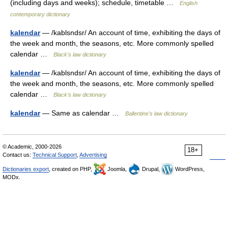
(including days and weeks); schedule, timetable …
English
contemporary dictionary
kalendar
— /kablsndsr/ An account of time, exhibiting the days of
the week and month, the seasons, etc. More commonly spelled
calendar …
Black's law dictionary
kalendar
— /kablsndsr/ An account of time, exhibiting the days of
the week and month, the seasons, etc. More commonly spelled
calendar …
Black's law dictionary
kalendar
— Same as calendar …
Ballentine's law dictionary
© Academic, 2000-2026
18+
Contact us:
Technical Support
,
Advertising
Dictionaries export
, created on PHP,
Joomla,
Drupal,
WordPress,
MODx.