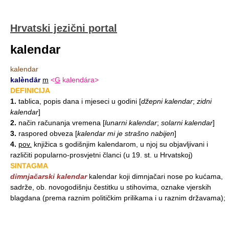
Hrvatski jezični portal
kalendar
kalendar
kalèndār
m
<
G
kalendára>
DEFINICIJA
1.
tablica, popis dana i mjeseci u godini
[
džepni kalendar
;
zidni
kalendar
]
2.
način računanja vremena
[
lunarni kalendar
;
solarni kalendar
]
3.
raspored obveza
[
kalendar mi je strašno nabijen
]
4.
pov.
knjižica s godišnjim kalendarom, u njoj su objavljivani i
različiti popularno-prosvjetni članci (u 19. st. u Hrvatskoj)
SINTAGMA
dimnjačarski kalendar
kalendar koji dimnjačari nose po kućama,
sadrže, ob. novogodišnju čestitku u stihovima, oznake vjerskih
blagdana (prema raznim političkim prilikama i u raznim državama);