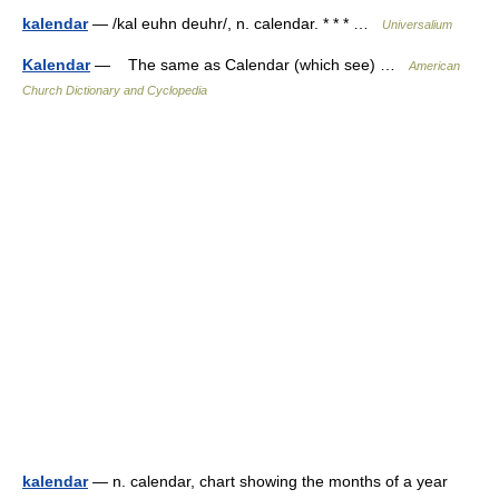
kalendar
— /kal euhn deuhr/, n. calendar. * * * …
Universalium
Kalendar
— The same as Calendar (which see) …
American
Church Dictionary and Cyclopedia
kalendar
— n. calendar, chart showing the months of a year