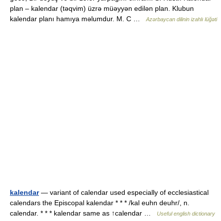
plan – kalendar (təqvim) üzrə müəyyən edilən plan. Klubun
kalendar planı hamıya məlumdur. M. C …
Azərbaycan dilinin izahlı lüğəti
kalendar
— variant of calendar used especially of ecclesiastical
calendars the Episcopal kalendar * * * /kal euhn deuhr/, n.
calendar. * * * kalendar same as ↑calendar …
Useful english dictionary