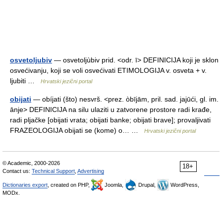
osvetoljubiv
— osvetoljùbiv prid. <odr. ī> DEFINICIJA koji je sklon
osvećivanju, koji se voli osvećivati ETIMOLOGIJA v. osveta + v.
ljubiti …
Hrvatski jezični portal
obijati
— obíjati (što) nesvrš. <prez. òbījām, pril. sad. jajūći, gl. im.
ānje> DEFINICIJA na silu ulaziti u zatvorene prostore radi krađe,
radi pljačke [obijati vrata; obijati banke; obijati brave]; provaljivati
FRAZEOLOGIJA obijati se (kome) o… …
Hrvatski jezični portal
© Academic, 2000-2026
18+
Contact us:
Technical Support
,
Advertising
Dictionaries export
, created on PHP,
Joomla,
Drupal,
WordPress,
MODx.