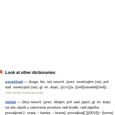
Look at other dictionaries:
osvećívati
— (koga, što, se) nesvrš. 〈prez. osvèćujēm (se), pril.
sad. osvèćujūći (se), gl. im. ānje〉, {{c=1}}v. {{ref}}osvetiti{{/ref}} …
Veliki rječnik hrvatskoga jezika
obíjati
— (što) nesvrš. 〈prez. òbījām, pril. sad. jajūći, gl. im. ānje〉
na silu ulaziti u zatvorene prostore radi krađe, radi pljačke;
provaljivati [∼ vrata; ∼ banke; ∼ brave]; provaljivati ⃞ {{001f}}∼ (kome)