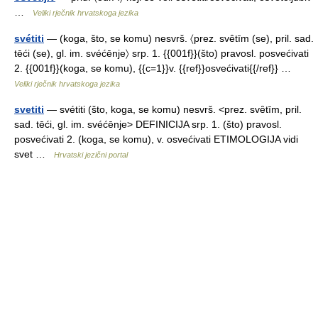
…
Veliki rječnik hrvatskoga jezika
svétiti
— (koga, što, se komu) nesvrš. 〈prez. svêtīm (se), pril. sad.
tēći (se), gl. im. svéćēnje〉 srp. 1. {{001f}}(što) pravosl. posvećivati
2. {{001f}}(koga, se komu), {{c=1}}v. {{ref}}osvećivati{{/ref}} …
Veliki rječnik hrvatskoga jezika
svetiti
— svétiti (što, koga, se komu) nesvrš. <prez. svȇtīm, pril.
sad. tēći, gl. im. svéćēnje> DEFINICIJA srp. 1. (što) pravosl.
posvećivati 2. (koga, se komu), v. osvećivati ETIMOLOGIJA vidi
svet …
Hrvatski jezični portal