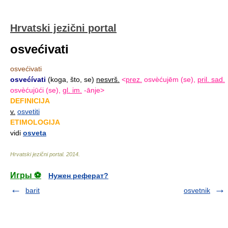
Hrvatski jezični portal
osvećivati
osvećivati
osvećívati
(koga, što, se)
nesvrš.
<
prez.
osvèćujēm (se),
pril. sad.
osvèćujūći (se),
gl. im.
-ānje>
DEFINICIJA
v.
osvetiti
ETIMOLOGIJA
vidi
osveta
Hrvatski jezični portal
.
2014
.
Игры ⚽
Нужен реферат?
barit
osvetnik