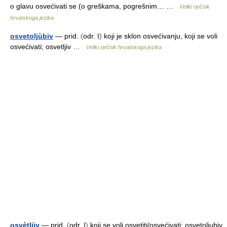
o glavu osvećivati se (o greškama, pogrešnim… …
Veliki rječnik
hrvatskoga jezika
osvetoljùbiv
— prid. 〈odr. ī〉 koji je sklon osvećivanju, koji se voli
osvećivati; osvetljiv …
Veliki rječnik hrvatskoga jezika
osvètljiv
— prid. 〈odr. ī〉 koji se voli osvetiti/osvećivati; osvetoljubiv