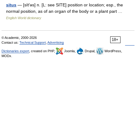
situs
— [sīt′əs] n. [L: see SITE] position or location; esp., the
normal position, as of an organ of the body or a plant part …
English World dictionary
© Academic, 2000-2026
18+
Contact us:
Technical Support
,
Advertising
Dictionaries export
, created on PHP,
Joomla,
Drupal,
WordPress,
MODx.