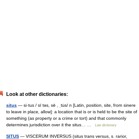
Look at other dictionaries:
situs
— si·tus / sī təs, sē , ˌtu̇s/ n [Latin, position, site, from sinere
to leave in place, allow]: a location that is or is held to be the site of
something (as property or a crime or tort) and that commonly
determines jurisdiction over it the situs… …
Law dictionary
SITUS
— VІSCERUM INVERSUS (situs trans versus, s. rarior,