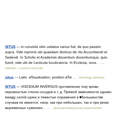
SITUS
— in conviviis olim usitatus varius fuit, de quo passim
supra. Vide inprimis ubi quaedam diximus de ritu Accumbendi et
Sedendi. In Scholis et Academiis discentium docentiumque, quis
fuerit, vide ubi de Lecticula lucubratoria. In Ecclesia, voce… …
Hofmann J. Lexicon universale
situs
— Latin, вЂњsituation, position.вЂќ …
Etymology dictionary
SITUS
— VІSCEItUM INVERSUS противления току крови,
неровностью стенок сосудов и т. д. Прямой зависимости однако
между силой шума и тяжестью поражения в ■большинстве
случаев не имеется, напр. как при небольших, так и при резко
выраженных сужениях… …
Большая медицинская энциклопедия