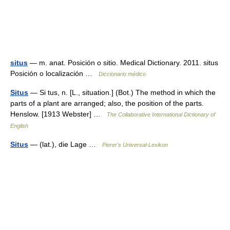
situs
— m. anat. Posición o sitio. Medical Dictionary. 2011. situs
Posición o localización …
Diccionario médico
Situs
— Si tus, n. [L., situation.] (Bot.) The method in which the
parts of a plant are arranged; also, the position of the parts.
Henslow. [1913 Webster] …
The Collaborative International Dictionary of
English
Situs
— (lat.), die Lage …
Pierer's Universal-Lexikon