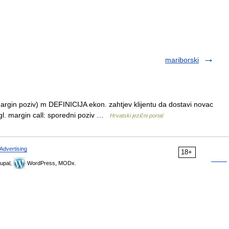
mariborski
rgin poziv) m DEFINICIJA ekon. zahtjev klijentu da dostavi novac
l. margin call: sporedni poziv …
Hrvatski jezični portal
Advertising
18+
upal,
WordPress, MODx.