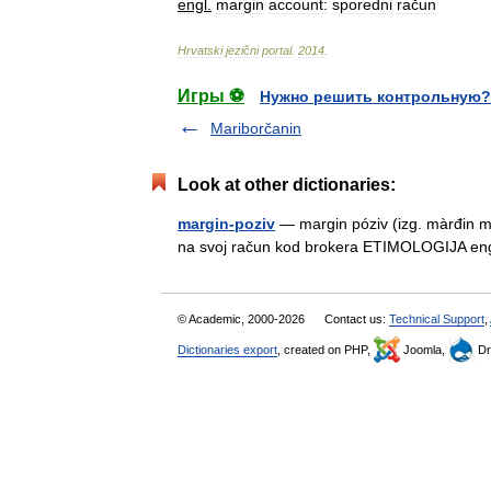
engl
.
margin
account:
sporedni
račun
Hrvatski
jezični
portal
.
2014
.
Игры ⚽
Нужно решить контрольную?
Mariborčanin
Look at other dictionaries:
margin-poziv
— margin póziv (izg. màrđin ma
na svoj račun kod brokera ETIMOLOGIJA eng
© Academic, 2000-2026
Contact us:
Technical Support
,
Dictionaries export
, created on PHP,
Joomla,
Dr