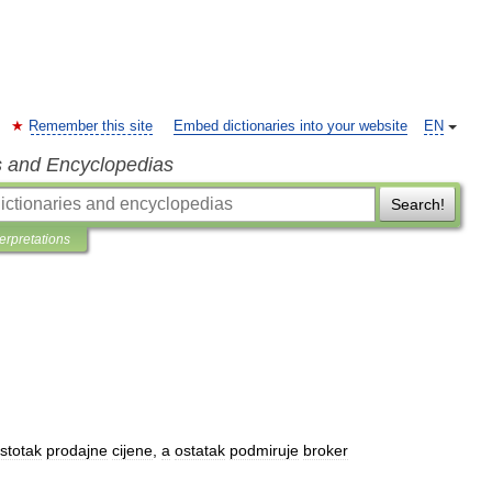
Remember this site
Embed dictionaries into your website
EN
s and Encyclopedias
Search!
terpretations
stotak
prodajne
cijene
,
a
ostatak
podmiruje
broker