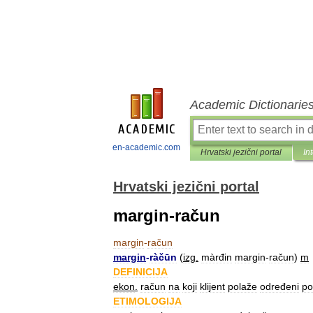
Academic Dictionarie
en-academic.com
Hrvatski jezični portal
In
Hrvatski jezični portal
margin-račun
margin
-
račun
margin
-
ràčūn
(
izg
.
màrđin
margin
-
račun
)
m
DEFINICIJA
ekon
.
račun
na
koji
klijent
polaže
određeni
po
ETIMOLOGIJA