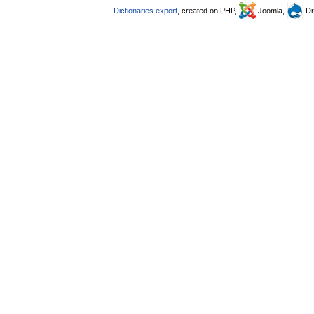
Dictionaries export
, created on PHP,
Joomla,
Dr