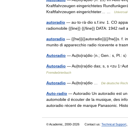
Kraftfahrzeugen eingerichtetes Rundfunkgerät
Kraftfahrzeugen eingerichteter… …
Universal
autoradio
— au·to·rà·dio s.f.inv. 1. CO appar
radiomobile {{line}} {{/line}} DATA: 1942 ne
autoradio
— {{hw}}{{autoradio}}{{/hw}}s. f. i
munito di apparecchio radio ricevente e tra
Autoradio
— Au|to|ra|dio 〈n.; Gen.: s, Pl.: 
Autoradio
— Au|to|ra|dio das; s, s <zu 1↑A
Fremdwörterbuch
Autoradio
— Au|to|ra|dio …
Die deutsche Rech
Auto-radio
— Autoradio Un autoradio est un
automobile d écouter de la musique, des inf
autoradio récent de marque Panasonic. His
© Academic, 2000-2026
Contact us:
Technical Support
,