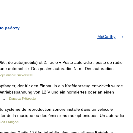
ю работу
McCarthy
1956; de auto(mobile) et 2. radio ♦ Poste autoradio : poste de radio
d une automobile. Des postes autoradio. N. m. Des autoradios
cyclopédie Universelle
pfänger, der für den Einbau in ein Kraftfahrzeug entwickelt wurde.
Betriebsspannung von 12 V und ein normiertes oder an einen
.… …
Deutsch Wikipedia
u système de reproduction sonore installé dans un véhicule
uter de la musique ou des émissions radiophoniques. Un autoradio
a en Français
ebautes Radio * * * Au|to|ra|dio, das: speziell zum Betrieb in