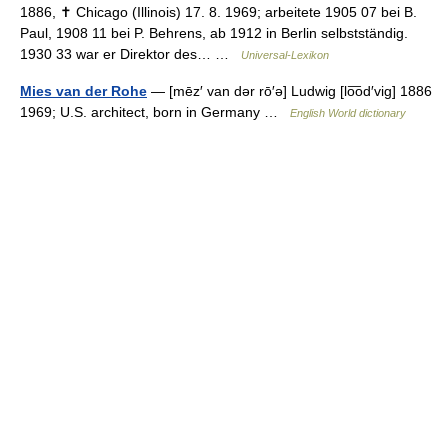
1886, ✝ Chicago (Illinois) 17. 8. 1969; arbeitete 1905 07 bei B.
Paul, 1908 11 bei P. Behrens, ab 1912 in Berlin selbstständig.
1930 33 war er Direktor des… …
Universal-Lexikon
Mies van der Rohe
— [mēz′ van dər rō′ə] Ludwig [lo͞od′vig] 1886
1969; U.S. architect, born in Germany …
English World dictionary