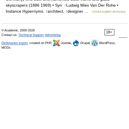
skyscrapers (1886 1969) • Syn: ↑Ludwig Mies Van Der Rohe •
Instance Hypernyms: ↑architect, ↑designer …
Useful english dictionary
© Academic, 2000-2026
18+
Contact us:
Technical Support
,
Advertising
Dictionaries export
, created on PHP,
Joomla,
Drupal,
WordPress,
MODx.