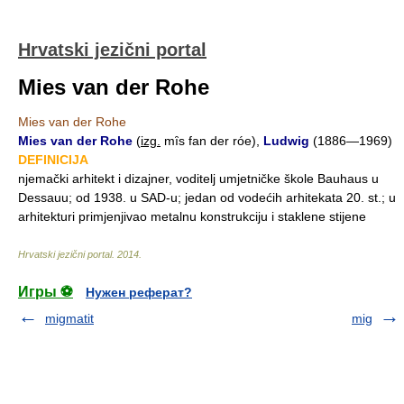
Hrvatski jezični portal
Mies van der Rohe
Mies van der Rohe
Mies van der Rohe
(
izg.
mȋs fan der róe),
Ludwig
(1886—1969)
DEFINICIJA
njemački arhitekt i dizajner, voditelj umjetničke škole Bauhaus u
Dessauu; od 1938. u SAD-u; jedan od vodećih arhitekata 20. st.; u
arhitekturi primjenjivao metalnu konstrukciju i staklene stijene
Hrvatski jezični portal
.
2014
.
Игры ⚽
Нужен реферат?
migmatit
mig