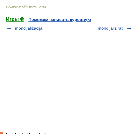
Hrvatski jezični portal
.
2014
.
Игры ⚽
Поможем написать курсовую
mondijalizacija
mondijalizirati