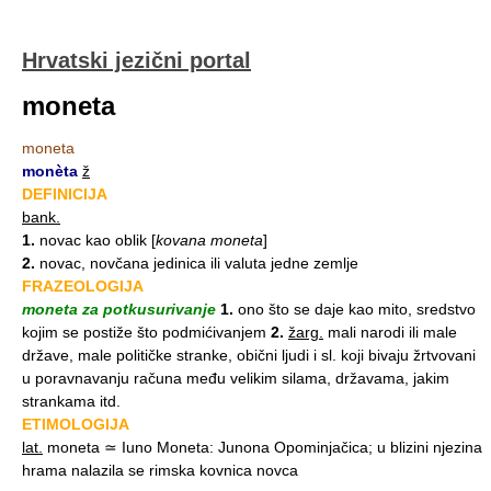
Hrvatski jezični portal
moneta
moneta
monèta
ž
DEFINICIJA
bank.
1.
novac kao oblik
[
kovana moneta
]
2.
novac, novčana jedinica ili valuta jedne zemlje
FRAZEOLOGIJA
moneta za potkusurivanje
1.
ono što se daje kao mito, sredstvo
kojim se postiže što podmićivanjem
2.
žarg.
mali narodi ili male
države, male političke stranke, obični ljudi i sl. koji bivaju žrtvovani
u poravnavanju računa među velikim silama, državama, jakim
strankama itd.
ETIMOLOGIJA
lat.
moneta ≃ Iuno Moneta: Junona Opominjačica; u blizini njezina
hrama nalazila se rimska kovnica novca