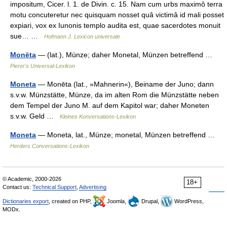
impositum, Cicer. l. 1. de Divin. c. 15. Nam cum urbs maximô terra
motu concuteretur nec quisquam nosset quâ victimâ id mali posset
expiari, vox ex Iunonis templo audita est, quae sacerdotes monuit
sue… …
Hofmann J. Lexicon universale
Monēta
— (lat.), Münze; daher Monetal, Münzen betreffend …
Pierer's Universal-Lexikon
Moneta
— Monēta (lat., »Mahnerin«), Beiname der Juno; dann
s.v.w. Münzstätte, Münze, da im alten Rom die Münzstätte neben
dem Tempel der Juno M. auf dem Kapitol war; daher Moneten
s.v.w. Geld …
Kleines Konversations-Lexikon
Moneta
— Moneta, lat., Münze; monetal, Münzen betreffend …
Herders Conversations-Lexikon
© Academic, 2000-2026
18+
Contact us:
Technical Support
,
Advertising
Dictionaries export
, created on PHP,
Joomla,
Drupal,
WordPress,
MODx.