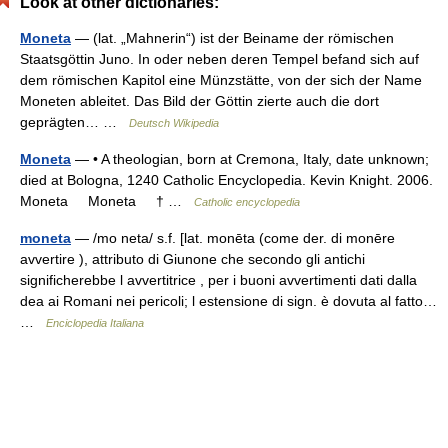
Look at other dictionaries:
Moneta
— (lat. „Mahnerin“) ist der Beiname der römischen
Staatsgöttin Juno. In oder neben deren Tempel befand sich auf
dem römischen Kapitol eine Münzstätte, von der sich der Name
Moneten ableitet. Das Bild der Göttin zierte auch die dort
geprägten… …
Deutsch Wikipedia
Moneta
— • A theologian, born at Cremona, Italy, date unknown;
died at Bologna, 1240 Catholic Encyclopedia. Kevin Knight. 2006.
Moneta Moneta † …
Catholic encyclopedia
moneta
— /mo neta/ s.f. [lat. monēta (come der. di monēre
avvertire ), attributo di Giunone che secondo gli antichi
significherebbe l avvertitrice , per i buoni avvertimenti dati dalla
dea ai Romani nei pericoli; l estensione di sign. è dovuta al fatto…
…
Enciclopedia Italiana