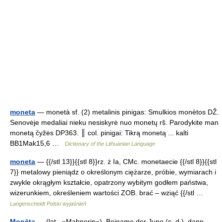
moneta
— monetà sf. (2) metalinis pinigas: Smulkios monètos DŽ.
Senovėje medaliai nieku nesiskyrė nuo monetų rš. Parodykite man
monetą čyžės DP363. ║ col. pinigai: Tikrą monetą ... kalti
BB1Mak15,6 …
Dictionary of the Lithuanian Language
moneta
— {{/stl 13}}{{stl 8}}rz. ż Ia, CMc. monetaecie {{/stl 8}}{{stl
7}} metalowy pieniądz o określonym ciężarze, próbie, wymiarach i
zwykle okrągłym kształcie, opatrzony wybitym godłem państwa,
wizerunkiem, określeniem wartości ZOB. brać – wziąć {{/stl …
Langenscheidt Polski wyjaśnień
Monēta
— (lat., »Mahnerin«), Beiname der Juno (s. d.), dann