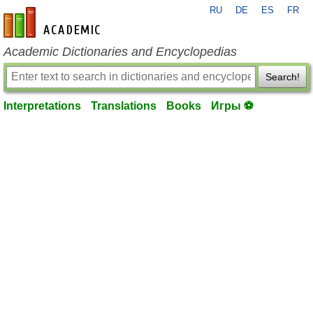
RU
DE
ES
FR
en-academic.com
Academic Dictionaries and Encyclopedias
Search!
Interpretations
Translations
Books
Игры ⚽