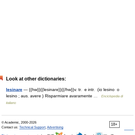
Look at other dictionaries:
lesinare
— {{hw}}{{lesinare}}{{/hw}}v. tr. e intr. (io lesino o
lesino ; aus. avere ) Risparmiare avaramente …
Enciclopedia di
italiano
© Academic, 2000-2026
18+
Contact us:
Technical Support
,
Advertising