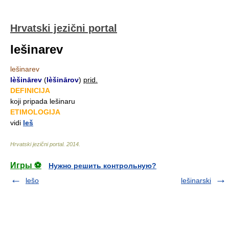
Hrvatski jezični portal
lešinarev
lešinarev
lèšinārev
(
lèšinārov
)
prid.
DEFINICIJA
koji pripada lešinaru
ETIMOLOGIJA
vidi
leš
Hrvatski jezični portal
.
2014
.
Игры ⚽
Нужно решить контрольную?
lešo
lešinarski