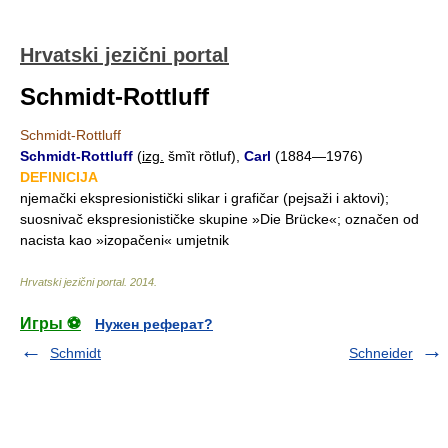
Hrvatski jezični portal
Schmidt-Rottluff
Schmidt-Rottluff
Schmidt-Rottluff
(
izg.
šmȉt rȍtluf),
Carl
(1884—1976)
DEFINICIJA
njemački ekspresionistički slikar i grafičar (pejsaži i aktovi);
suosnivač ekspresionističke skupine »Die Brücke«; označen od
nacista kao »izopačeni« umjetnik
Hrvatski jezični portal
.
2014
.
Игры ⚽
Нужен реферат?
Schmidt
Schneider