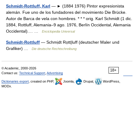
Schmidt-Rottluff, Karl
— ► (1884 1976) Pintor expresionista
alemán. Fue uno de los fundadores del movimiento Die Brücke.
Autor de Barca de vela con hombres. * * * orig. Karl Schmidt (1 dic.
1884, Rottluff, Alemania–9 ago. 1976, Berlín Occidental, Alemania
Occidental).… …
Enciclopedia Universal
Schmidt-Rottluff
— Schmịdt Rọtt|luff (deutscher Maler und
Grafiker) …
Die deutsche Rechtschreibung
© Academic, 2000-2026
18+
Contact us:
Technical Support
,
Advertising
Dictionaries export
, created on PHP,
Joomla,
Drupal,
WordPress,
MODx.