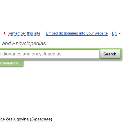
Remember this site
Embed dictionaries into your website
EN
s and Encyclopedias
Search!
terpretations
ice
češljugovina
(
Dipsaceae
)