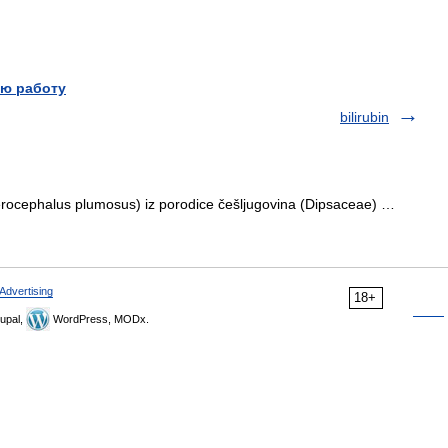
ю работу
bilirubin
Pterocephalus plumosus) iz porodice češljugovina (Dipsaceae) …
Advertising
18+
upal,
WordPress, MODx.