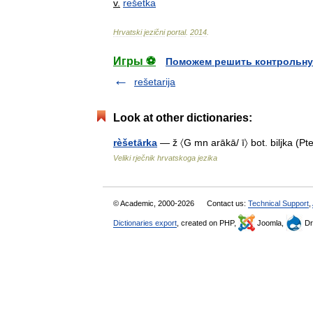
v
.
rešetka
Hrvatski
jezični
portal
.
2014
.
Игры ⚽
Поможем решить контрольну
rešetarija
Look at other dictionaries:
rèšetārka
— ž 〈G mn arākā/ ī〉 bot. biljka (
Veliki rječnik hrvatskoga jezika
© Academic, 2000-2026
Contact us:
Technical Support
,
Dictionaries export
, created on PHP,
Joomla,
Dr