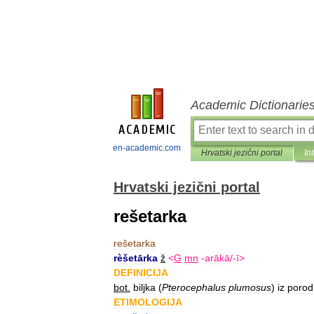
Academic Dictionarie
en-academic.com
Hrvatski jezični portal
In
Hrvatski jezični portal
rešetarka
rešetarka
rèšetārka
ž
<
G
mn
-
arākā
/-
ī
>
DEFINICIJA
bot
.
biljka
(
Pterocephalus
plumosus
)
iz
porod
ETIMOLOGIJA