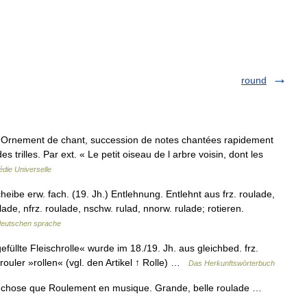
round
1 ♦ Ornement de chant, succession de notes chantées rapidement
s trilles. Par ext. « Le petit oiseau de l arbre voisin, dont les
die Universelle
heibe erw. fach. (19. Jh.) Entlehnung. Entlehnt aus frz. roulade,
lade, nfrz. roulade, nschw. rulad, nnorw. rulade; rotieren.
deutschen sprache
üllte Fleischrolle« wurde im 18./19. Jh. aus gleichbed. frz.
. rouler »rollen« (vgl. den Artikel ↑ Rolle) …
Das Herkunftswörterbuch
sme chose que Roulement en musique. Grande, belle roulade …