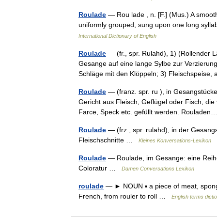
Roulade
— Rou lade , n. [F.] (Mus.) A smoot
uniformly grouped, sung upon one long sylla
International Dictionary of English
Roulade
— (fr., spr. Rulahd), 1) (Rollender
Gesange auf eine lange Sylbe zur Verzierung
Schläge mit den Klöppeln; 3) Fleischspeise
Roulade
— (franz. spr. ru ), in Gesangstück
Gericht aus Fleisch, Geflügel oder Fisch, d
Farce, Speck etc. gefüllt werden. Roulad
Roulade
— (frz., spr. rulahd), in der Gesang
Fleischschnitte …
Kleines Konversations-Lexikon
Roulade
— Roulade, im Gesange: eine Reihe 
Coloratur …
Damen Conversations Lexikon
roulade
— ► NOUN ▪ a piece of meat, sponge, 
French, from rouler to roll …
English terms dicti