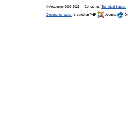
© Academic, 2000-2026
Contact us:
Technical Support
,
Dictionaries export
, created on PHP,
Joomla,
Dr