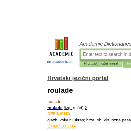
Academic Dictionarie
en-academic.com
Hrvatski jezični portal
In
Hrvatski jezični portal
roulade
roulade
roulade
(
izg
.
rulȃd
)
ž
DEFINICIJA
glazb
.
vokalni
ukras
;
brza
,
ob
.
virtuozna
pasa
ETIMOLOGIJA