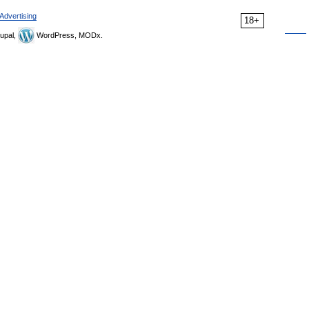
Advertising
18+
upal,
WordPress, MODx.