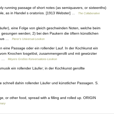
hly running passage of short notes (as semiquavers, or sixteenths)
ble, as in Handel s oratorios. [1913 Webster] …
The Collaborative
 Läufer), eine Folge von gleich geschwinden Noten, welche beim
 gesungen werden; 2) bei den Paukern die öftern künstlichen
, aus …
Pierer's Universal-Lexikon
en eine Passage oder ein rollender Lauf. In der Kochkunst ein
ie vom Knochen losgelöst, zusammengerollt und mit gewürzter
en… …
Meyers Großes Konversations-Lexikon
smusik ein rollender Läufer; in der Kochkunst gerollte
schnell dahin rollender Läufer und künstlicher Passagen. S.
or other food, spread with a filling and rolled up. ORIGIN
onary