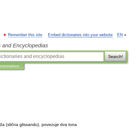
Remember this site
Embed dictionaries into your website
EN
s and Encyclopedias
Search!
terpretations
ža
(
slična
glissandu
),
povezuje
dva
tona