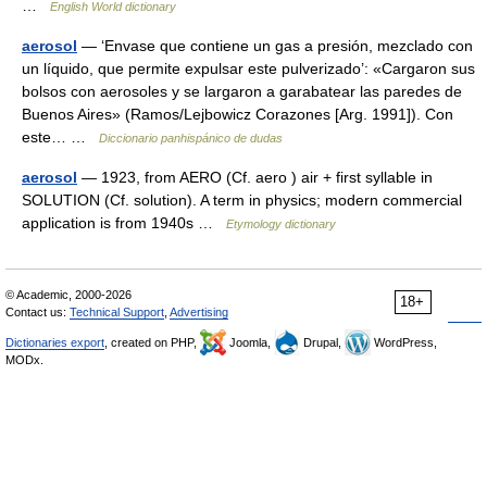
…
English World dictionary
aerosol
— ‘Envase que contiene un gas a presión, mezclado con
un líquido, que permite expulsar este pulverizado’: «Cargaron sus
bolsos con aerosoles y se largaron a garabatear las paredes de
Buenos Aires» (Ramos/Lejbowicz Corazones [Arg. 1991]). Con
este… …
Diccionario panhispánico de dudas
aerosol
— 1923, from AERO (Cf. aero ) air + first syllable in
SOLUTION (Cf. solution). A term in physics; modern commercial
application is from 1940s …
Etymology dictionary
© Academic, 2000-2026
18+
Contact us:
Technical Support
,
Advertising
Dictionaries export
, created on PHP,
Joomla,
Drupal,
WordPress,
MODx.