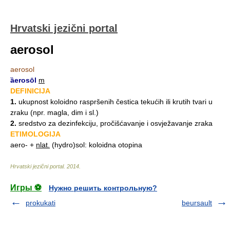
Hrvatski jezični portal
aerosol
aerosol
ȁerosōl
m
DEFINICIJA
1.
ukupnost koloidno raspršenih čestica tekućih ili krutih tvari u
zraku (npr. magla, dim i sl.)
2.
sredstvo za dezinfekciju, pročišćavanje i osvježavanje zraka
ETIMOLOGIJA
aero- +
nlat.
(hydro)sol: koloidna otopina
Hrvatski jezični portal
.
2014
.
Игры ⚽
Нужно решить контрольную?
prokukati
beursault