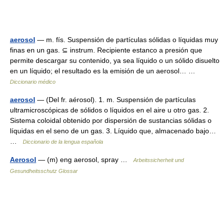
aerosol
— m. fís. Suspensión de partículas sólidas o líquidas muy
finas en un gas. ⊆ instrum. Recipiente estanco a presión que
permite descargar su contenido, ya sea líquido o un sólido disuelto
en un líquido; el resultado es la emisión de un aerosol… …
Diccionario médico
aerosol
— (Del fr. aérosol). 1. m. Suspensión de partículas
ultramicroscópicas de sólidos o líquidos en el aire u otro gas. 2.
Sistema coloidal obtenido por dispersión de sustancias sólidas o
líquidas en el seno de un gas. 3. Líquido que, almacenado bajo…
…
Diccionario de la lengua española
Aerosol
— (m) eng aerosol, spray …
Arbeitssicherheit und
Gesundheitsschutz Glossar