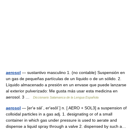
aerosol
— sustantivo masculino 1. (no contable) Suspensión en
un gas de pequeñas partículas de un líquido o de un sólido. 2.
Líquido almacenado a presión en un envase que puede lanzarse
al exterior pulverizado: Me gusta más usar esta medicina en
aerosol. 3 …
Diccionario Salamanca de la Lengua Española
aerosol
— [er′ə säl΄, er′əsôl΄] n. [ AERO + SOL3] a suspension of
colloidal particles in a gas adj. 1. designating or of a small
container in which gas under pressure is used to aerate and
dispense a liquid spray through a valve 2. dispensed by such a…