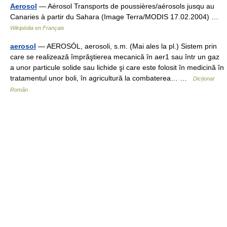
Aerosol
— Aérosol Transports de poussières/aérosols jusqu au
Canaries à partir du Sahara (Image Terra/MODIS 17.02.2004) …
Wikipédia en Français
aerosol
— AEROSÓL, aerosoli, s.m. (Mai ales la pl.) Sistem prin
care se realizează împrăştierea mecanică în aer1 sau într un gaz
a unor particule solide sau lichide şi care este folosit în medicină în
tratamentul unor boli, în agricultură la combaterea… …
Dicționar
Român