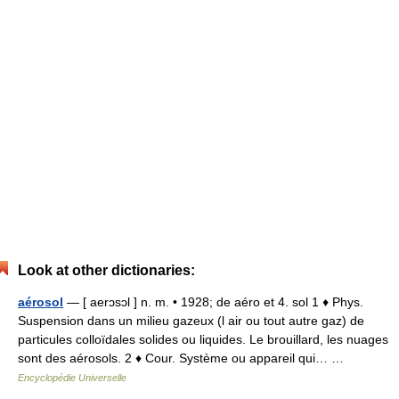
Look at other dictionaries:
aérosol
— [ aerɔsɔl ] n. m. • 1928; de aéro et 4. sol 1 ♦ Phys.
Suspension dans un milieu gazeux (l air ou tout autre gaz) de
particules colloïdales solides ou liquides. Le brouillard, les nuages
sont des aérosols. 2 ♦ Cour. Système ou appareil qui… …
Encyclopédie Universelle