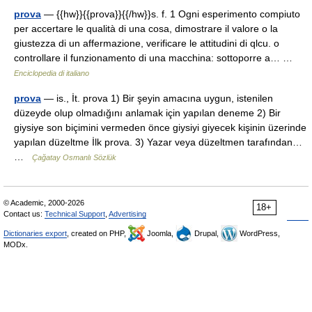
prova
— {{hw}}{{prova}}{{/hw}}s. f. 1 Ogni esperimento compiuto
per accertare le qualità di una cosa, dimostrare il valore o la
giustezza di un affermazione, verificare le attitudini di qlcu. o
controllare il funzionamento di una macchina: sottoporre a… …
Enciclopedia di italiano
prova
— is., İt. prova 1) Bir şeyin amacına uygun, istenilen
düzeyde olup olmadığını anlamak için yapılan deneme 2) Bir
giysiye son biçimini vermeden önce giysiyi giyecek kişinin üzerinde
yapılan düzeltme İlk prova. 3) Yazar veya düzeltmen tarafından…
…
Çağatay Osmanlı Sözlük
© Academic, 2000-2026
18+
Contact us:
Technical Support
,
Advertising
Dictionaries export
, created on PHP,
Joomla,
Drupal,
WordPress,
MODx.