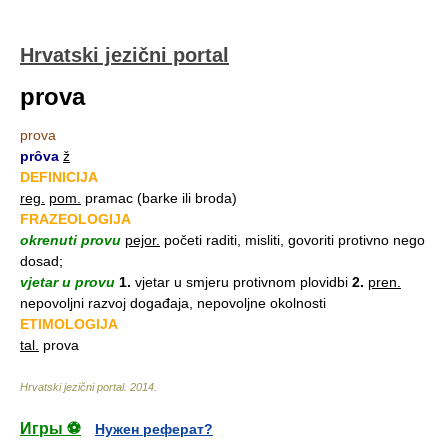
Hrvatski jezični portal
prova
prova
prȏva
ž
DEFINICIJA
reg.
pom.
pramac (barke ili broda)
FRAZEOLOGIJA
okrenuti provu
pejor.
početi raditi, misliti, govoriti protivno nego
dosad;
vjetar u provu
1.
vjetar u smjeru protivnom plovidbi
2.
pren.
nepovoljni razvoj događaja, nepovoljne okolnosti
ETIMOLOGIJA
tal.
prova
Hrvatski jezični portal
.
2014
.
Игры ⚽
Нужен реферат?