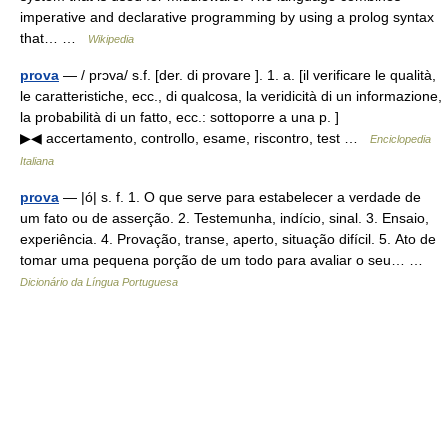
imperative and declarative programming by using a prolog syntax
that… …
Wikipedia
prova
— / prɔva/ s.f. [der. di provare ]. 1. a. [il verificare le qualità,
le caratteristiche, ecc., di qualcosa, la veridicità di un informazione,
la probabilità di un fatto, ecc.: sottoporre a una p. ]
▶◀ accertamento, controllo, esame, riscontro, test …
Enciclopedia
Italiana
prova
— |ó| s. f. 1. O que serve para estabelecer a verdade de
um fato ou de asserção. 2. Testemunha, indício, sinal. 3. Ensaio,
experiência. 4. Provação, transe, aperto, situação difícil. 5. Ato de
tomar uma pequena porção de um todo para avaliar o seu… …
Dicionário da Língua Portuguesa