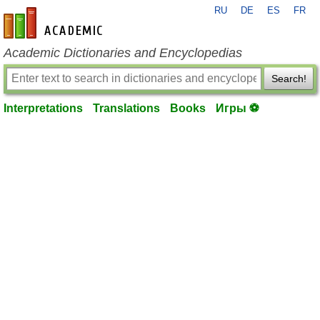
RU
DE
ES
FR
en-academic.com
Academic Dictionaries and Encyclopedias
Search!
Interpretations
Translations
Books
Игры ⚽