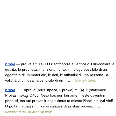
prova
— prò·va s.f. 1a. FO il sottoporre a verifica o il dimostrare le
qualità, le proprietà, il funzionamento, l impiego possibile di un
oggetto o di un materiale, le doti, le attitudini di una persona, la
validità di un idea, la veridicità di un… …
Dizionario italiano
prova
— 1 ×provà (brus. пpaвa, l. prawo) sf. (4) 1. įstatymas:
Provas mokąs Q408. Nesa kas nori kuriame mieste gyventi ir
penėtisi, tas turi provas ir pajunkimus to miesto žinoti ir laikyti Vln5.
O po tam ir patys rimlionys sulaužė dvasiškas provàs… …
Dictionary of the Lithuanian Language