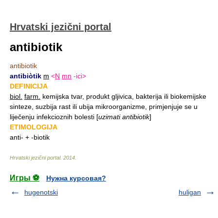
Hrvatski jezični portal
antibiotik
antibiotik
antibiòtik
m
<
N
mn
-ici>
DEFINICIJA
biol.
farm.
kemijska tvar, produkt gljivica, bakterija ili biokemijske
sinteze, suzbija rast ili ubija mikroorganizme, primjenjuje se u
liječenju infekcioznih bolesti
[
uzimati antibiotik
]
ETIMOLOGIJA
anti- + -biotik
Hrvatski jezični portal
.
2014
.
Игры ⚽
Нужна курсовая?
hugenotski
huligan