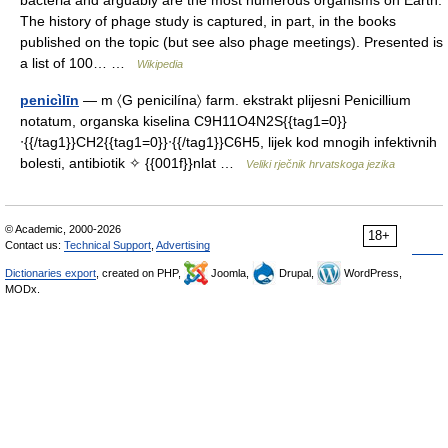
bacteria and arguably are the most numerous organisms on Earth.
The history of phage study is captured, in part, in the books
published on the topic (but see also phage meetings). Presented is
a list of 100… …
Wikipedia
penicìlīn
— m 〈G penicilína〉 farm. ekstrakt plijesni Penicillium
notatum, organska kiselina C9H11O4N2S{{tag1=0}}
⋅{{/tag1}}CH2{{tag1=0}}⋅{{/tag1}}C6H5, lijek kod mnogih infektivnih
bolesti, antibiotik ✧ {{001f}}nlat …
Veliki rječnik hrvatskoga jezika
© Academic, 2000-2026
18+
Contact us:
Technical Support
,
Advertising
Dictionaries export
, created on PHP,
Joomla,
Drupal,
WordPress,
MODx.