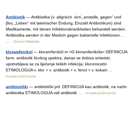
Antibiotik
— Antibiotika (v. altgriech. ἀντί „anstelle, gegen“ und
βίος „Leben“ mit lateinischer Endung; Einzahl Antibiotikum) sind
Medikamente, mit denen Infektionskrankheiten behandelt werden.
Antibiotika werden in der Medizin gegen bakterielle Infektionen…
…
Deutsch Wikipedia
kloramfenikol
— kloramfenìkōl m <G kloramfenikóla> DEFINICIJA
farm. antibiotik širokog spektra, danas se dobiva sintetski;
upotrebljava se za liječenje teških infekcija; kloromicetin
ETIMOLOGIJA v. klor + v. antibiotik + v. fenol + v. kokain …
Hrvatski jezični portal
antibiotički
— antibiòtički pril. DEFINICIJA kao antibiotik, na način
antibiotika ETIMOLOGIJA vidi antibiotik …
Hrvatski jezični portal