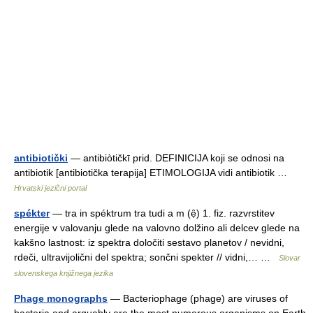
antibiotički
— antibiòtičkī prid. DEFINICIJA koji se odnosi na
antibiotik [antibiotička terapija] ETIMOLOGIJA vidi antibiotik …
Hrvatski jezični portal
spékter
— tra in spéktrum tra tudi a m (ẹ̑) 1. fiz. razvrstitev
energije v valovanju glede na valovno dolžino ali delcev glede na
kakšno lastnost: iz spektra določiti sestavo planetov / nevidni,
rdeči, ultravijolični del spektra; sončni spekter // vidni,… …
Slovar
slovenskega knjižnega jezika
Phage monographs
— Bacteriophage (phage) are viruses of