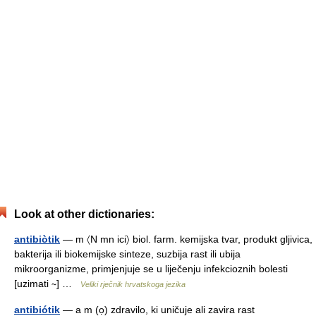
Look at other dictionaries:
antibiòtik
— m 〈N mn ici〉 biol. farm. kemijska tvar, produkt gljivica,
bakterija ili biokemijske sinteze, suzbija rast ili ubija
mikroorganizme, primjenjuje se u liječenju infekcioznih bolesti
[uzimati ∼] …
Veliki rječnik hrvatskoga jezika
antibiótik
— a m (ọ) zdravilo, ki uničuje ali zavira rast