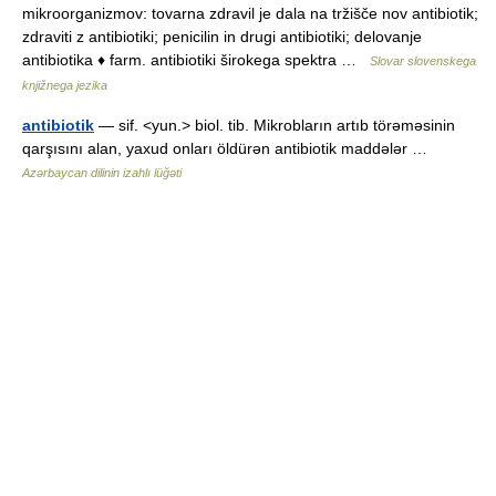
mikroorganizmov: tovarna zdravil je dala na tržišče nov antibiotik;
zdraviti z antibiotiki; penicilin in drugi antibiotiki; delovanje
antibiotika ♦ farm. antibiotiki širokega spektra …
Slovar slovenskega
knjižnega jezika
antibiotik
— sif. <yun.> biol. tib. Mikrobların artıb törəməsinin
qarşısını alan, yaxud onları öldürən antibiotik maddələr …
Azərbaycan dilinin izahlı lüğəti