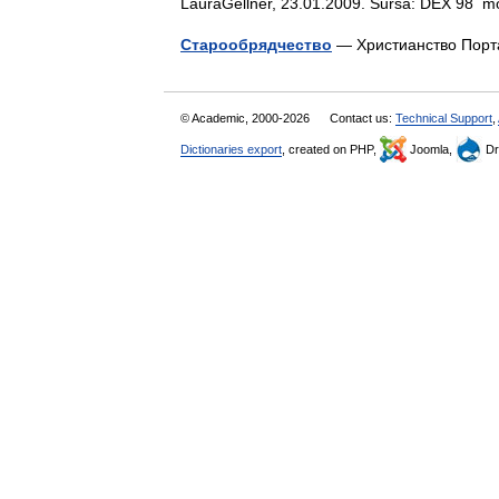
LauraGellner, 23.01.2009. Sursa: DEX 98 
Старообрядчество
— Христианство Порт
© Academic, 2000-2026
Contact us:
Technical Support
,
Dictionaries export
, created on PHP,
Joomla,
Dr