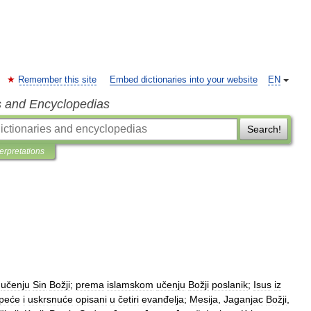
Remember this site
Embed dictionaries into your website
EN
s and Encyclopedias
Search!
terpretations
učenju
Sin
Božji
;
prema
islamskom
učenju
Božji
poslanik
;
Isus
iz
peće
i
uskrsnuće
opisani
u
četiri
evanđelja
;
Mesija
,
Jaganjac
Božji
,