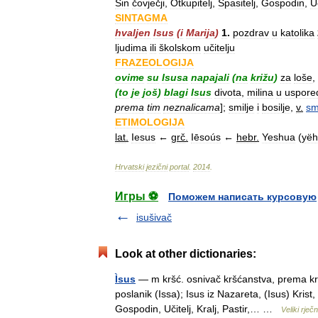
Sin
čovječji
,
Otkupitelj
,
Spasitelj
,
Gospodin
,
Uč
SINTAGMA
hvaljen
Isus
(
i
Marija
)
1
.
pozdrav
u
katolika
ljudima
ili
školskom
učitelju
FRAZEOLOGIJA
ovime
su
Isusa
napajali
(
na
križu
)
za
loše
,
(
to
je
još
)
blagi
Isus
divota
,
milina
u
uspore
prema
tim
neznalicama
];
smilje
i
bosilje
,
v
.
sm
ETIMOLOGIJA
lat
.
Iesus
←
grč
.
Iēsoús
←
hebr
.
Yeshua
(
yëh
Hrvatski
jezični
portal
.
2014
.
Игры ⚽
Поможем написать курсовую
isušivač
Look at other dictionaries:
Ìsus
— m kršć. osnivač kršćanstva, prema kr
poslanik (Issa); Isus iz Nazareta, (Isus) Krist, 
Gospodin, Učitelj, Kralj, Pastir,… …
Veliki rječ