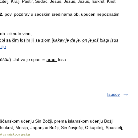
itelj
,
Kralj
,
Pastir
,
Sudac
,
Jesus
,
Jezus
,
Jezuš
,
Isukrst
,
Krist
2
.
pov
.
pozdrav
u
seoskim
sredinama
ob
.
upućen
nepoznatim
ob
.
ciknuto
vino
;
dbi
sa
čim
lošim
ili
sa
zlom
[
kakav
je
da
je
,
on
je
još
blagi
Isus
ilje
ōšūa̕
)
:
Jahve
je
spas
≃
arap
.
Issa
Isusov
šćanskom učenju Sin Božji, prema islamskom učenju Božji
Isukrst, Mesija, Jaganjac Božji, Sin čovječji, Otkupitelj, Spasitelj,
nik hrvatskoga jezika