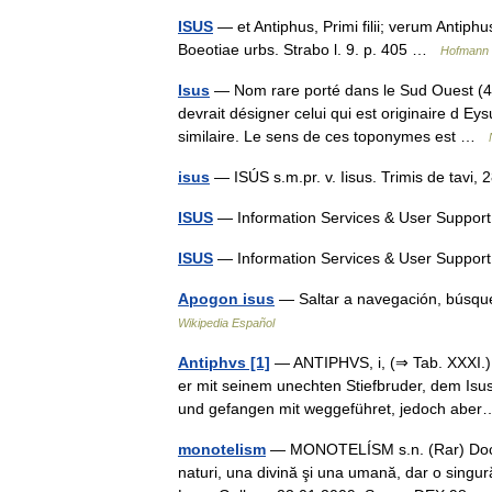
ISUS
— et Antiphus, Primi filii; verum Antiph
Boeotiae urbs. Strabo l. 9. p. 405 …
Hofmann J
Isus
— Nom rare porté dans le Sud Ouest (47,
devrait désigner celui qui est originaire d 
similaire. Le sens de ces toponymes est …
isus
— ISÚS s.m.pr. v. Iisus. Trimis de tavi
ISUS
— Information Services & User Suppo
ISUS
— Information Services & User Suppo
Apogon isus
— Saltar a navegación, búsqued
Wikipedia Español
Antiphvs [1]
— ANTIPHVS, i, (⇒ Tab. XXXI.) 
er mit seinem unechten Stiefbruder, dem Isus
und gefangen mit weggeführet, jedoch ab
monotelism
— MONOTELÍSM s.n. (Rar) Doctrin
naturi, una divină şi una umană, dar o singură