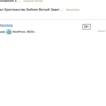
monotelísm s …
Dicționar Român
ал:Христианство Библия Ветхий Завет …
Википедия
Advertising
18+
upal,
WordPress, MODx.