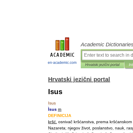
Academic Dictionarie
en-academic.com
Hrvatski jezični portal
In
Hrvatski jezični portal
Isus
Isus
Ìsus
m
DEFINICIJA
kršć
.
osnivač
kršćanstva
,
prema
kršćanskom
Nazareta
;
njegov
život
,
poslanstvo
,
nauk
,
ras