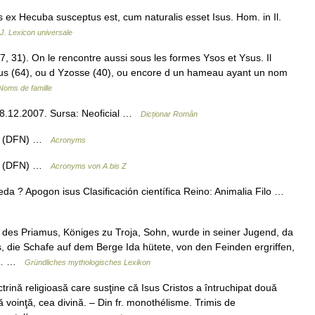
us ex Hecuba susceptus est, cum naturalis esset Isus. Hom. in Il.
. Lexicon universale
 31). On le rencontre aussi sous les formes Ysos et Ysus. Il
Eysus (64), ou d Yzosse (40), ou encore d un hameau ayant un nom
Noms de famille
, 28.12.2007. Sursa: Neoficial …
Dicționar Român
rt (DFN) …
Acronyms
rt (DFN) …
Acronyms von A bis Z
a ? Apogon isus Clasificación científica Reino: Animalia Filo …
des Priamus, Königes zu Troja, Sohn, wurde in seiner Jugend, da
, die Schafe auf dem Berge Ida hütete, von den Feinden ergriffen,
er… …
Gründliches mythologisches Lexikon
ă religioasă care susţine că Isus Cristos a întruchipat două
 voinţă, cea divină. – Din fr. monothélisme. Trimis de