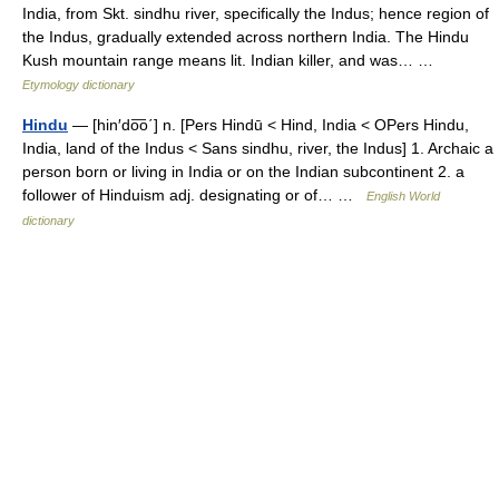
India, from Skt. sindhu river, specifically the Indus; hence region of
the Indus, gradually extended across northern India. The Hindu
Kush mountain range means lit. Indian killer, and was… …
Etymology dictionary
Hindu
— [hin′do͞o΄] n. [Pers Hindū < Hind, India < OPers Hindu,
India, land of the Indus < Sans sindhu, river, the Indus] 1. Archaic a
person born or living in India or on the Indian subcontinent 2. a
follower of Hinduism adj. designating or of… …
English World
dictionary