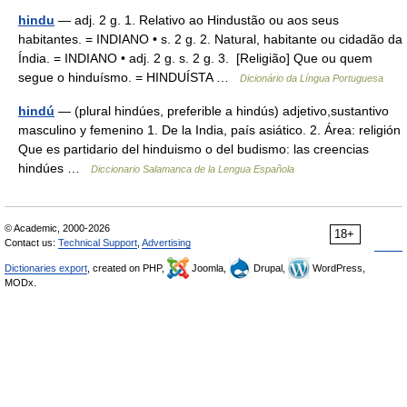
hindu
— adj. 2 g. 1. Relativo ao Hindustão ou aos seus
habitantes. = INDIANO • s. 2 g. 2. Natural, habitante ou cidadão da
Índia. = INDIANO • adj. 2 g. s. 2 g. 3. [Religião] Que ou quem
segue o hinduísmo. = HINDUÍSTA …
Dicionário da Língua Portuguesa
hindú
— (plural hindúes, preferible a hindús) adjetivo,sustantivo
masculino y femenino 1. De la India, país asiático. 2. Área: religión
Que es partidario del hinduismo o del budismo: las creencias
hindúes …
Diccionario Salamanca de la Lengua Española
© Academic, 2000-2026
18+
Contact us:
Technical Support
,
Advertising
Dictionaries export
, created on PHP,
Joomla,
Drupal,
WordPress,
MODx.