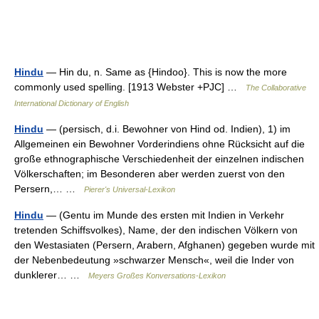
Hindu
— Hin du, n. Same as {Hindoo}. This is now the more
commonly used spelling. [1913 Webster +PJC] …
The Collaborative
International Dictionary of English
Hindu
— (persisch, d.i. Bewohner von Hind od. Indien), 1) im
Allgemeinen ein Bewohner Vorderindiens ohne Rücksicht auf die
große ethnographische Verschiedenheit der einzelnen indischen
Völkerschaften; im Besonderen aber werden zuerst von den
Persern,… …
Pierer's Universal-Lexikon
Hindu
— (Gentu im Munde des ersten mit Indien in Verkehr
tretenden Schiffsvolkes), Name, der den indischen Völkern von
den Westasiaten (Persern, Arabern, Afghanen) gegeben wurde mit
der Nebenbedeutung »schwarzer Mensch«, weil die Inder von
dunklerer… …
Meyers Großes Konversations-Lexikon