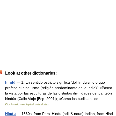
Look at other dictionaries:
hindú
— 1. En sentido estricto significa ‘del hinduismo o que
profesa el hinduismo (religión predominante en la India)’: «Paseo
la vista por las esculturas de las distintas divinidades del panteón
hindú» (Calle Viaje [Esp. 2001]); «Como los budistas, los …
Diccionario panhispánico de dudas
Hindu
— 1660s, from Pers. Hindu (adj. & noun) Indian, from Hind