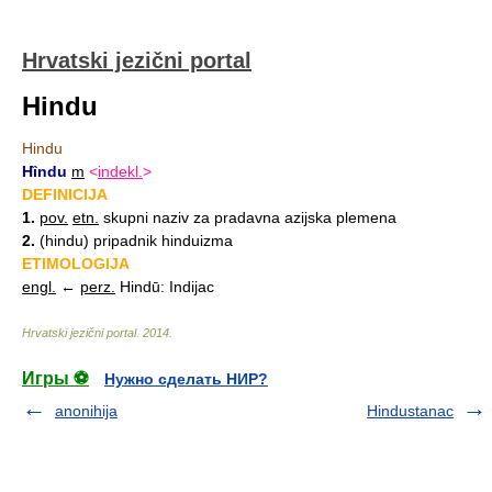
Hrvatski jezični portal
Hindu
Hindu
Hȉndu
m
<
indekl.
>
DEFINICIJA
1.
pov.
etn.
skupni naziv za pradavna azijska plemena
2.
(hindu) pripadnik hinduizma
ETIMOLOGIJA
engl.
←
perz.
Hindū: Indijac
Hrvatski jezični portal
.
2014
.
Игры ⚽
Нужно сделать НИР?
anonihija
Hindustanac