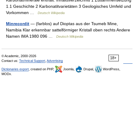
Karbonatminerale enthält. Inhaltsverzeichnis 1 Zusammensetzung
1.1 Geschichte 2 Karbonatitvarietäten 3 Geologisches Umfeld und
Vorkommen …
Deutsch Wikipedia
Minrecordit
— (farblos) auf Dioptas aus der Tsumeb Mine,
Namibia Klar erkennbar sattelförmiger Kristall oben rechts Andere
Namen IMA 1980 096 …
Deutsch Wikipedia
© Academic, 2000-2026
18+
Contact us:
Technical Support
,
Advertising
Dictionaries export
, created on PHP,
Joomla,
Drupal,
WordPress,
MODx.