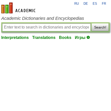
RU
DE
ES
FR
en-academic.com
Academic Dictionaries and Encyclopedias
Search!
Interpretations
Translations
Books
Игры ⚽