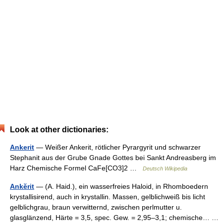
Look at other dictionaries:
Ankerit
— Weißer Ankerit, rötlicher Pyrargyrit und schwarzer
Stephanit aus der Grube Gnade Gottes bei Sankt Andreasberg im
Harz Chemische Formel CaFe[CO3]2 …
Deutsch Wikipedia
Ankĕrit
— (A. Haid.), ein wasserfreies Haloid, in Rhomboedern
krystallisirend, auch in krystallin. Massen, gelblichweiß bis licht
gelblichgrau, braun verwitternd, zwischen perlmutter u.
glasglänzend, Härte = 3,5, spec. Gew. = 2,95–3,1; chemische… …