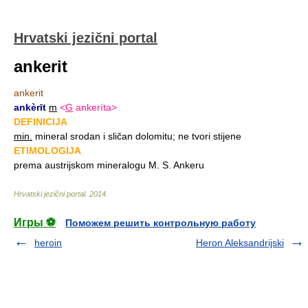
Hrvatski jezični portal
ankerit
ankerit
ankèrīt
m
<
G
ankeríta>
DEFINICIJA
min.
mineral srodan i sličan dolomitu; ne tvori stijene
ETIMOLOGIJA
prema austrijskom mineralogu M. S. Ankeru
Hrvatski jezični portal
.
2014
.
Игры ⚽
Поможем решить контрольную работу
heroin
Heron Aleksandrijski