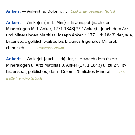
Ankerit
— Ankerit, s. Dolomit …
Lexikon der gesamten Technik
Ankerit
— An|ke|rit 〈m. 1; Min.〉 = Braunspat [nach dem
Mineralogen M.J. Anker, 1771 1843] * * * Ankerịt [nach dem Arzt
und Mineralogen Matthias Joseph Anker, * 1771, ✝ 1843] der, s/ e,
Braunspat, gelblich weißes bis braunes trigonales Mineral,
chemisch… …
Universal-Lexikon
Ankerit
— An|ke|rit [auch ... rit] der; s, e <nach dem österr.
Mineralogen u. Arzt Matthias J. Anker (1771 1843) u. zu 2↑...it>
Braunspat, gelbliches, dem ↑Dolomit ähnliches Mineral …
Das
große Fremdwörterbuch