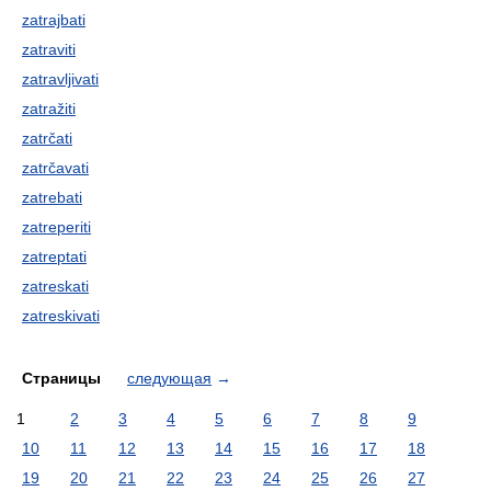
zatrajbati
zatraviti
zatravljivati
zatražiti
zatrčati
zatrčavati
zatrebati
zatreperiti
zatreptati
zatreskati
zatreskivati
Страницы
следующая
→
1
2
3
4
5
6
7
8
9
10
11
12
13
14
15
16
17
18
19
20
21
22
23
24
25
26
27