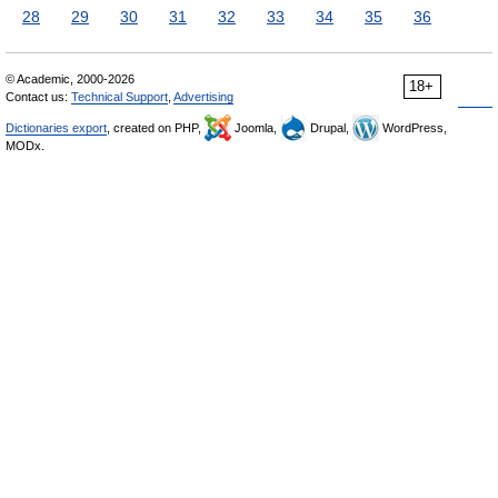
28
29
30
31
32
33
34
35
36
© Academic, 2000-2026
18+
Contact us:
Technical Support
,
Advertising
Dictionaries export
, created on PHP,
Joomla,
Drupal,
WordPress,
MODx.