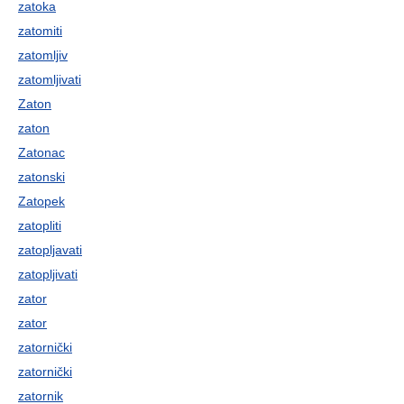
zatoka
zatomiti
zatomljiv
zatomljivati
Zaton
zaton
Zatonac
zatonski
Zatopek
zatopliti
zatopljavati
zatopljivati
zator
zator
zatornički
zatornički
zatornik