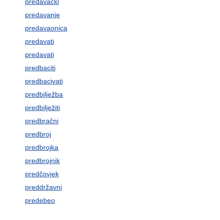
predavački
predavanje
predavaonica
predavati
predavati
predbaciti
predbacivati
predbilježba
predbilježiti
predbračni
predbroj
predbrojka
predbrojnik
predčovjek
preddržavni
predebeo