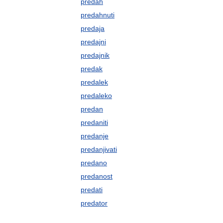
predah
predahnuti
predaja
predajni
predajnik
predak
predalek
predaleko
predan
predaniti
predanje
predanjivati
predano
predanost
predati
predator