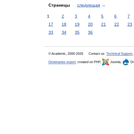
Страницы
следующая
→
1
2
3
4
5
6
7
17
18
19
20
21
22
23
33
34
35
36
© Academic, 2000-2026
Contact us:
Technical Support
,
Dictionaries export
, created on PHP,
Joomla,
Dr