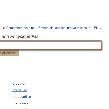
Remember this site
Embed dictionaries into your website
EN
s and Encyclopedias
terpretations
predator
Predavac
predavačica
predavački