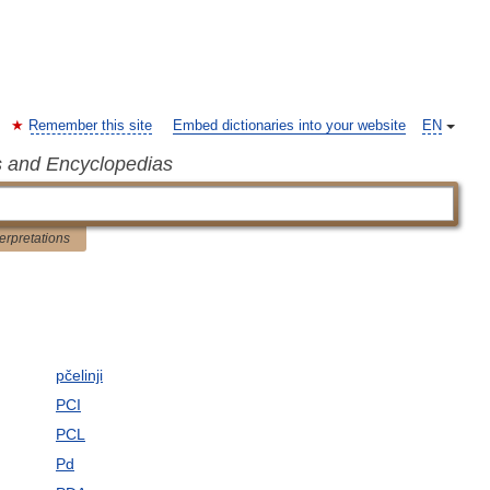
Remember this site
Embed dictionaries into your website
EN
s and Encyclopedias
terpretations
pčelinji
PCI
PCL
Pd