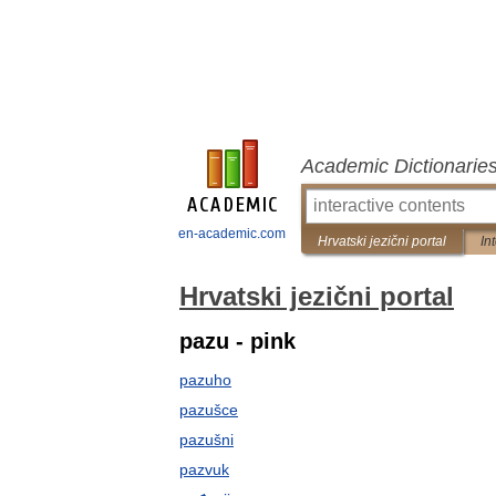
Academic Dictionarie
en-academic.com
Hrvatski jezični portal
In
Hrvatski jezični portal
pazu - pink
pazuho
pazušce
pazušni
pazvuk