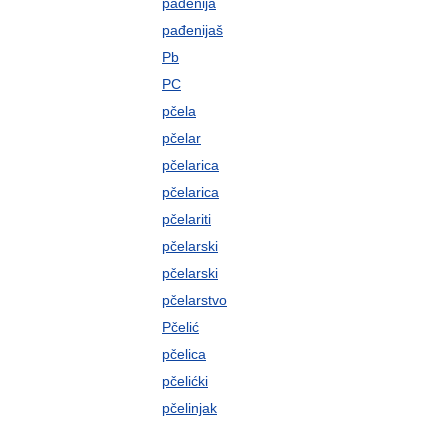
pađenija
pađenijaš
Pb
PC
pčela
pčelar
pčelarica
pčelarica
pčelariti
pčelarski
pčelarski
pčelarstvo
Pčelić
pčelica
pčelićki
pčelinjak