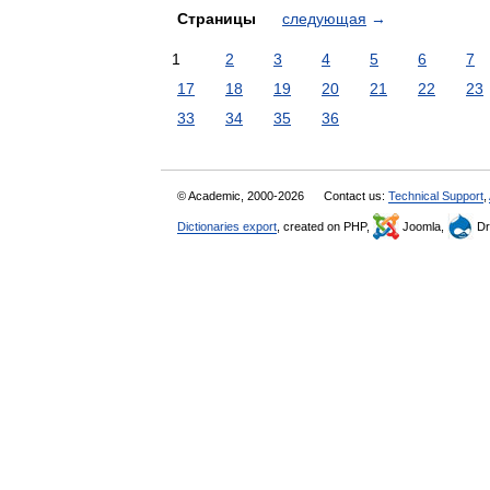
Страницы
следующая
→
1
2
3
4
5
6
7
17
18
19
20
21
22
23
33
34
35
36
© Academic, 2000-2026
Contact us:
Technical Support
,
Dictionaries export
, created on PHP,
Joomla,
Dr