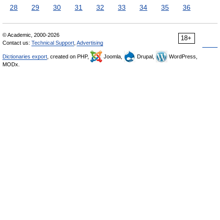
28
29
30
31
32
33
34
35
36
© Academic, 2000-2026
18+
Contact us:
Technical Support
,
Advertising
Dictionaries export
, created on PHP,
Joomla,
Drupal,
WordPress,
MODx.