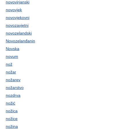
novovirjanski
novovjek
novovjekovni
novozavjetni
novozelandski
Novozelanđanin
Novska
novum
nož
nožar
nožarev
nožarstvo
nozdrva
nožić
nožica
nožice
nožina