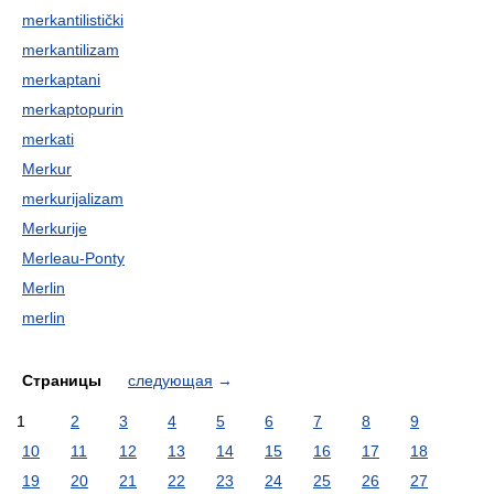
merkantilistički
merkantilizam
merkaptani
merkaptopurin
merkati
Merkur
merkurijalizam
Merkurije
Merleau-Ponty
Merlin
merlin
Страницы
следующая
→
1
2
3
4
5
6
7
8
9
10
11
12
13
14
15
16
17
18
19
20
21
22
23
24
25
26
27