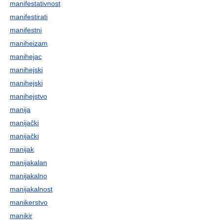
manifestativnost
manifestirati
manifestni
maniheizam
manihejac
manihejski
manihejski
manihejstvo
manija
manijački
manijački
manijak
manijakalan
manijakalno
manijakalnost
manikerstvo
manikir