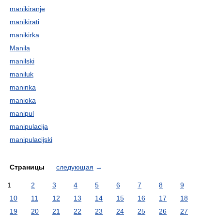
manikiranje
manikirati
manikirka
Manila
manilski
maniluk
maninka
manioka
manipul
manipulacija
manipulacijski
Страницы
следующая
→
1
2
3
4
5
6
7
8
9
10
11
12
13
14
15
16
17
18
19
20
21
22
23
24
25
26
27