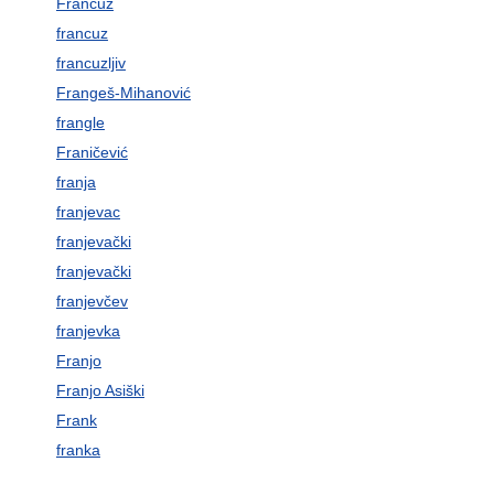
Francuz
francuz
francuzljiv
Frangeš-Mihanović
frangle
Franičević
franja
franjevac
franjevački
franjevački
franjevčev
franjevka
Franjo
Franjo Asiški
Frank
franka