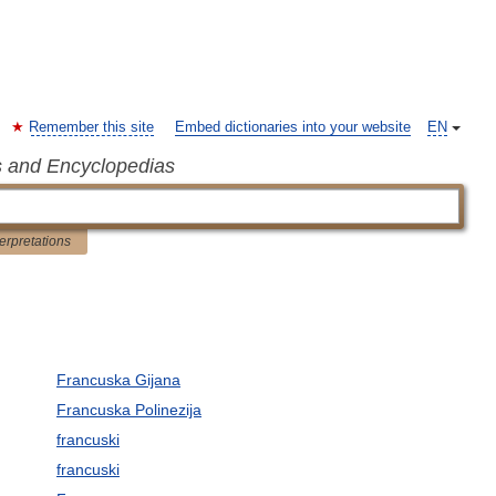
Remember this site
Embed dictionaries into your website
EN
s and Encyclopedias
terpretations
Francuska Gijana
Francuska Polinezija
francuski
francuski