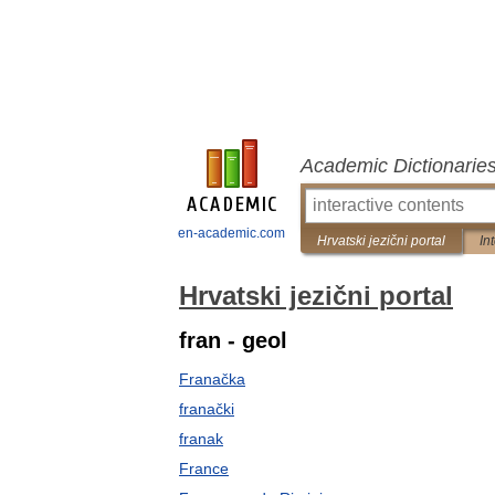
Academic Dictionarie
en-academic.com
Hrvatski jezični portal
In
Hrvatski jezični portal
fran - geol
Franačka
franački
franak
France