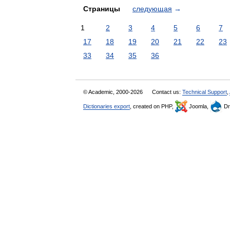
Страницы
следующая
→
1
2
3
4
5
6
7
17
18
19
20
21
22
23
33
34
35
36
© Academic, 2000-2026
Contact us:
Technical Support
,
Dictionaries export
, created on PHP,
Joomla,
Dr