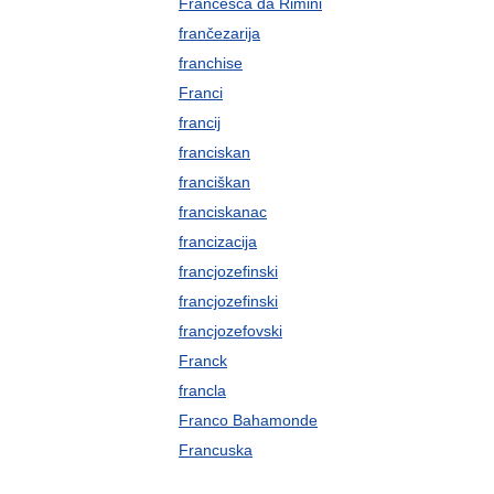
Francesca da Rimini
frančezarija
franchise
Franci
francij
franciskan
franciškan
franciskanac
francizacija
francjozefinski
francjozefinski
francjozefovski
Franck
francla
Franco Bahamonde
Francuska