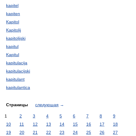
kapitel
kapiten
Kapitol
Kapitolij
kapitolijski
kapitul
Kapitul
kapitulacija
kapitulacijski
kapitulant
kapitulantica
Страницы
следующая
→
1
2
3
4
5
6
7
8
9
10
11
12
13
14
15
16
17
18
19
20
21
22
23
24
25
26
27