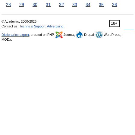
28
29
30
31
32
33
34
35
36
© Academic, 2000-2026
18+
Contact us:
Technical Support
,
Advertising
Dictionaries export
, created on PHP,
Joomla,
Drupal,
WordPress,
MODx.