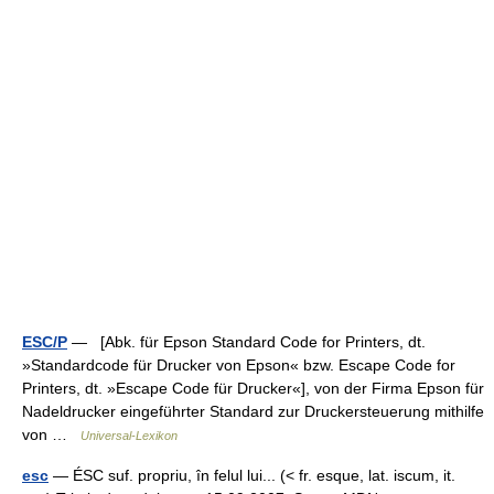
ESC/P
— [Abk. für Epson Standard Code for Printers, dt.
»Standardcode für Drucker von Epson« bzw. Escape Code for
Printers, dt. »Escape Code für Drucker«], von der Firma Epson für
Nadeldrucker eingeführter Standard zur Druckersteuerung mithilfe
von …
Universal-Lexikon
esc
— ÉSC suf. propriu, în felul lui... (< fr. esque, lat. iscum, it.