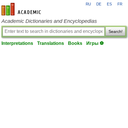
RU
DE
ES
FR
en-academic.com
Academic Dictionaries and Encyclopedias
Search!
Interpretations
Translations
Books
Игры ⚽