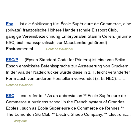
Esc
— ist die Abkürzung für: École Supérieure de Commerce, eine
(private) französische Höhere Handelsschule Eissport Club,
gängige Vereinsbezeichnung Embryonalen Stamm Cellen, (murine
ESC, biol. mausspezifisch, zur Mausfamilie gehörend)
Environmental… …
Deutsch Wikipedia
ESC/P
— (Epson Standard Code for Printers) ist eine von Seiko
Epson entwickelte Befehlssprache zur Ansteuerung von Druckern.
In der Ära der Nadeldrucker wurde diese in z. T. leicht veränderter
Form auch von anderen Herstellern verwendet (z. B. NEC).… …
Deutsch Wikipedia
ESC
— can refer to: * As an abbreviation ** Ecole Supérieure de
Commerce a business school in the French system of Grandes
Ecoles , such as Ecole Supérieure de Commerce de Rennes **
The Edmonton Ski Club ** Electric Sheep Company. ** Electronic…
…
Wikipedia