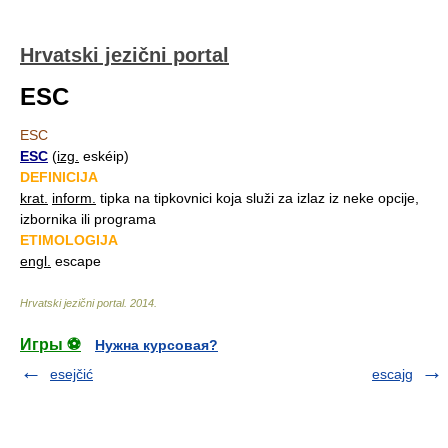
Hrvatski jezični portal
ESC
ESC
ESC
(
izg.
eskéip)
DEFINICIJA
krat.
inform.
tipka na tipkovnici koja služi za izlaz iz neke opcije,
izbornika ili programa
ETIMOLOGIJA
engl.
escape
Hrvatski jezični portal
.
2014
.
Игры ⚽
Нужна курсовая?
esejčić
escajg