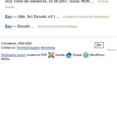
sco) Trimis de raduborza, 15.09.2007. Sursa: MDN …
Dicționar
Român
Esc
— 〈Abk. für〉 Escudo; oV ) …
Lexikalische Deutsches Wörterbuch
Esc
— Escudo …
Die deutsche Rechtschreibung
© Academic, 2000-2026
18+
Contact us:
Technical Support
,
Advertising
Dictionaries export
, created on PHP,
Joomla,
Drupal,
WordPress,
MODx.