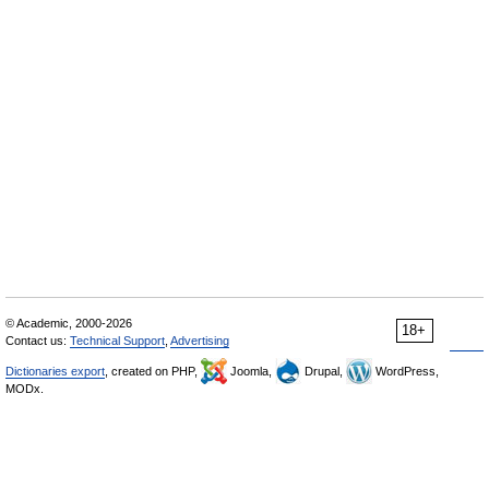
© Academic, 2000-2026
18+
Contact us:
Technical Support
,
Advertising
Dictionaries export
, created on PHP,
Joomla,
Drupal,
WordPress,
MODx.