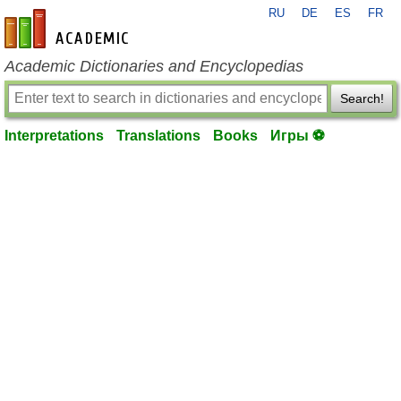
RU
DE
ES
FR
en-academic.com
Academic Dictionaries and Encyclopedias
Search!
Interpretations
Translations
Books
Игры ⚽