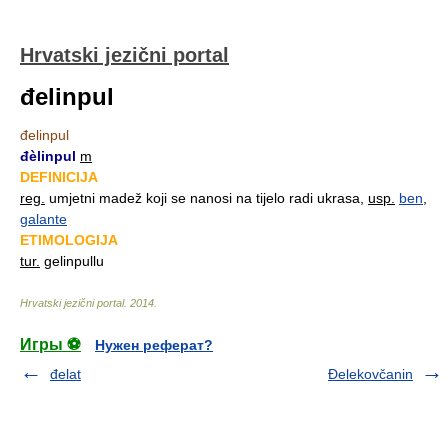
Hrvatski jezični portal
đelinpul
đelinpul
đèlinpul
m
DEFINICIJA
reg.
umjetni madež koji se nanosi na tijelo radi ukrasa,
usp.
ben
,
galante
ETIMOLOGIJA
tur.
gelinpullu
Hrvatski jezični portal
.
2014
.
Игры ⚽
Нужен реферат?
đelat
Đelekovčanin